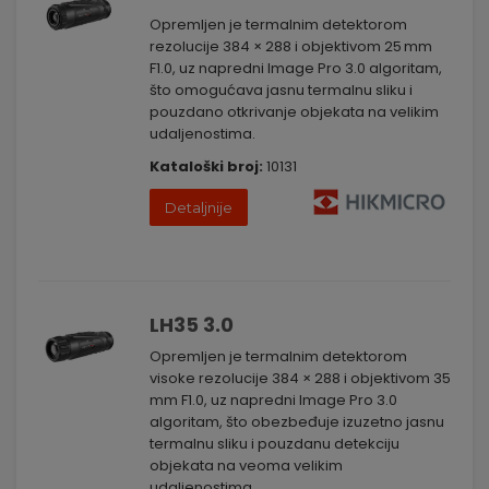
Opremljen je termalnim detektorom
rezolucije 384 × 288 i objektivom 25 mm
F1.0, uz napredni Image Pro 3.0 algoritam,
što omogućava jasnu termalnu sliku i
pouzdano otkrivanje objekata na velikim
udaljenostima.
Kataloški broj:
10131
Detaljnije
LH35 3.0
Opremljen je termalnim detektorom
visoke rezolucije 384 × 288 i objektivom 35
mm F1.0, uz napredni Image Pro 3.0
algoritam, što obezbeđuje izuzetno jasnu
termalnu sliku i pouzdanu detekciju
objekata na veoma velikim
udaljenostima.