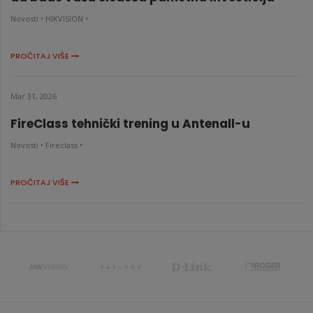
Novosti •
HIKVISION •
PROČITAJ VIŠE
Mar 31, 2026
FireClass tehnički trening u Antenall-u
Novosti •
Fireclass •
PROČITAJ VIŠE