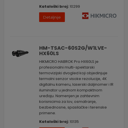
Kataloški broj:
10299
Detaljnije
HM-TSAC-60S2G/W1LVE-
HX60LS
HIKMICRO HABROK Pro HX60LS je
profesionalni multi-spektarski
termovizijski dvogled koji objedinjuje
termalni senzor visoke rezolucije, 4K
digitalnu kameru, laserski daljinomer i IR
iluminator u jednom kompaktnom
uređaju. Namenjen je zahtevnim
korisnicima za lov, osmatranje,
bezbednosne, spasilačke i terenske
primene.
Kataloški broj:
10135