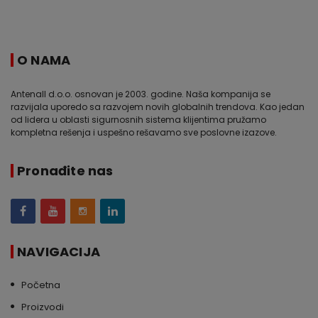
O NAMA
Antenall d.o.o. osnovan je 2003. godine. Naša kompanija se
razvijala uporedo sa razvojem novih globalnih trendova. Kao jedan
od lidera u oblasti sigurnosnih sistema klijentima pružamo
kompletna rešenja i uspešno rešavamo sve poslovne izazove.
Pronađite nas
NAVIGACIJA
Početna
Proizvodi