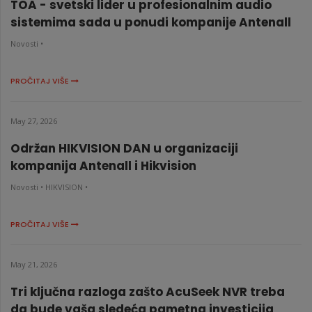
TOA - svetski lider u profesionalnim audio
sistemima sada u ponudi kompanije Antenall
Novosti •
PROČITAJ VIŠE
May 27, 2026
Održan HIKVISION DAN u organizaciji
kompanija Antenall i Hikvision
Novosti •
HIKVISION •
PROČITAJ VIŠE
May 21, 2026
Tri ključna razloga zašto AcuSeek NVR treba
da bude vaša sledeća pametna investicija