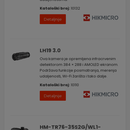
Kataloški broj:
10132
Detaljnije
LH19 3.0
Ova kamera je opremljena infracrvenim
detektorom 384 × 288 i AMOLED ekranom.
Podržava funkcije posmatranja, merenja
udaljenosti, Wi-Fi žarišta i tako dalje.
Kataloški broj:
10110
Detaljnije
HM-TR76-35S2G/WL1-