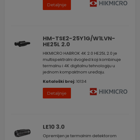
Detaljnije
HM-TSE2-25Y1G/W1LVN-
HE25L 2.0
HIKMICRO HABROK 4K 2.0 HE25L 2.0 je
multispektralni dvogled koji kombinuje
termalnu i 4K digitalnu tehnologiju u
jednom kompaktnom uređaju.
Kataloški broj:
10134
Detaljnije
LE10 3.0
Opremljen je termalnim detektorom