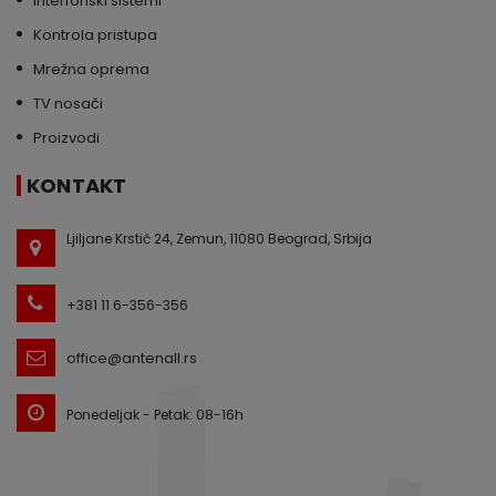
Interfonski sistemi
Kontrola pristupa
Mrežna oprema
TV nosači
Proizvodi
KONTAKT
Ljiljane Krstić 24, Zemun, 11080 Beograd, Srbija
+381 11 6-356-356
office@antenall.rs
Ponedeljak - Petak: 08-16h