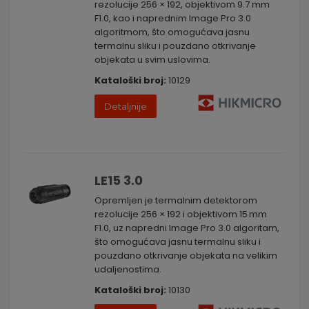
rezolucije 256 × 192, objektivom 9.7 mm
F1.0, kao i naprednim Image Pro 3.0
algoritmom, što omogućava jasnu
termalnu sliku i pouzdano otkrivanje
objekata u svim uslovima.
Kataloški broj:
10129
Detaljnije
LE15 3.0
Opremljen je termalnim detektorom
rezolucije 256 × 192 i objektivom 15 mm
F1.0, uz napredni Image Pro 3.0 algoritam,
što omogućava jasnu termalnu sliku i
pouzdano otkrivanje objekata na velikim
udaljenostima.
Kataloški broj:
10130