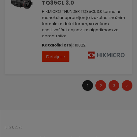
TQ35CL 3.0
HIKMICRO THUNDER TQ35CL 3.0 termalni
monokular opremljen je izuzetno snažnim
termalnim detektorom, sa većom
osetljivošću i najnovijim algoritmom za
obradu slike.
Kataloški broj:
10022
Detaljnije
1
2
3
Jul 21, 2026