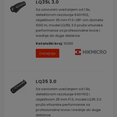
LQ35L 3.0
lovačkog tima uz pomoć naše radio opreme. Ovo je ključno za
koordinaciju akcija, deljenje informacija o kretanju divljači i
Sa osnovnim uvećanjem od 1.9x,
poboljšanje bezbednosti tokom lova.
detektorom rezolucije 640×512,
Sa našom opremom za osmatranje u lovu, svaki izlazak u
objektivom 35 mm F1.0 i LRF-om dometa
prirodu postaje prilika za nezaboravna iskustva i uspešan lov.
1000 m, model LQ35L 3.0 pruža vrhunske
Kontaktirajte nas danas kako biste saznali više o našem
performanse za profesionalne lovce i
asortimanu i odabrali pravu opremu za vaše potrebe. Vaša
srednje do duge distance.
avantura u prirodi počinje ovde.
Kataloški broj:
10300
Detaljnije
LQ35 3.0
Sa osnovnim uvećanjem od 1.9x,
detektorom rezolucije 640×512 i
objektivom 35 mm F1.0, model LQ35 3.0
pruža vrhunske performanse za
profesionalne lovce i srednje do duge
distance.