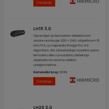
Detaljnije
LH15 3.0
Opremljen je termalnim detektorom
visoke rezolucije 320 × 240 i objektivom 15
mm F1.0, uz napredni Image Pro 3.0
algoritam, što obezbeđuje izuzetno jasnu
termalnu sliku i pouzdanu detekciju
objekata na veoma velikim
udaljenostima.
Kataloški broj:
10136
Detaljnije
LH25 3.0