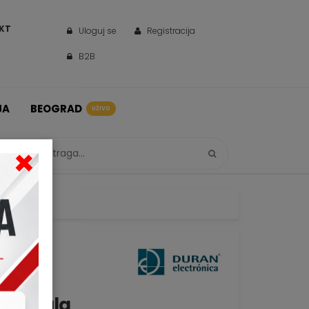
KT
Uloguj se
Registracija
B2B
JA
BEOGRAD
UŽIVO
×
Centrala