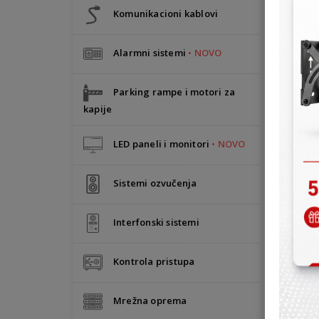
Komunikacioni kablovi
Alarmni sistemi
• NOVO
Parking rampe i motori za
kapije
LED paneli i monitori
• NOVO
Sistemi ozvučenja
Interfonski sistemi
Kontrola pristupa
Mrežna oprema