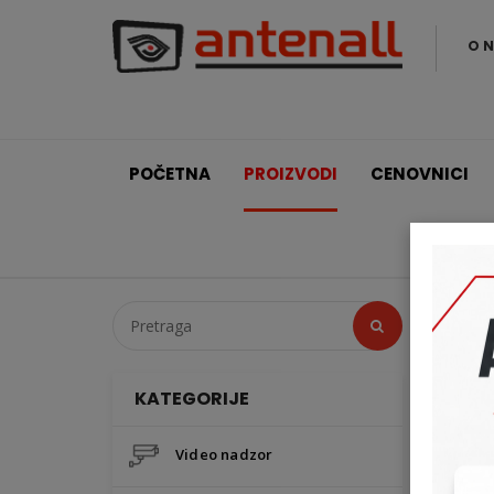
O 
POČETNA
PROIZVODI
CENOVNICI
D
KATEGORIJE
Video nadzor