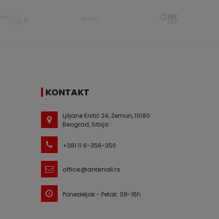
KONTAKT
Ljiljane Krstić 24, Zemun, 11080
Beograd, Srbija
+381 11 6-356-356
office@antenall.rs
Ponedeljak - Petak: 08-16h