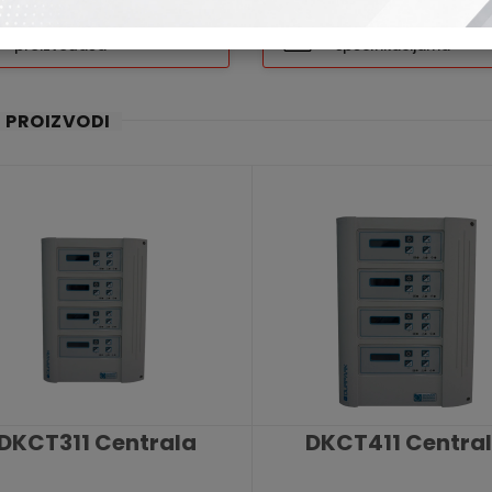
Pogledajte na sajtu
Preuzmite dokument 
proizvođača
specifikacijama
I PROIZVODI
DKCT311 Centrala
DKCT411 Centra
KATALOŠKI BROJ: 9257
KATALOŠKI BROJ: 9258