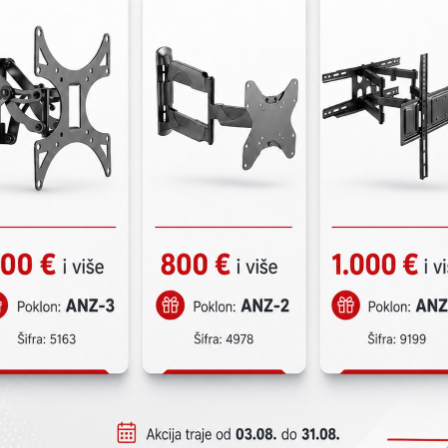
KATALOŠKI BROJ:
9
DURPARK Centrala
-Broj zona/detekt
-Ekran: LCD ekran
(po zoni)
-Ožičenje (petlja)
-Potrošnja: max 12
detektoru
-Izlazi: komandni 
(3 beznaponska n
-Napajanje: 230V A
-Stepen zaštite: I
-Težina/Dimenzij