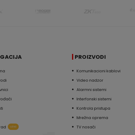
IGACIJA
PROIZVODI
tna
Komunikacioni kablovi
vodi
Video nadzor
nici
Alarmni sistemi
vođači
Interfonski sistemi
ti
Kontrola pristupa
Mrežna oprema
rad
TV nosači
uživo