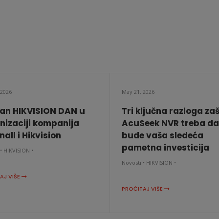
 2026
May 21, 2026
an HIKVISION DAN u
Tri ključna razloga za
nizaciji kompanija
AcuSeek NVR treba da
all i Hikvision
bude vaša sledeća
pametna investicija
•
HIKVISION •
Novosti •
HIKVISION •
AJ VIŠE
PROČITAJ VIŠE