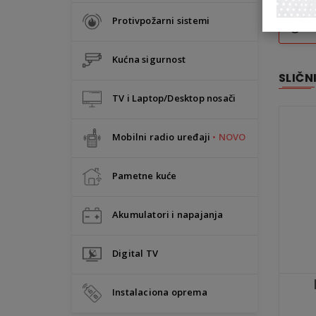
Protivpožarni sistemi
Kućna sigurnost
SLIČN
TV i Laptop/Desktop nosači
Mobilni radio uređaji
• NOVO
Pametne kuće
Akumulatori i napajanja
Digital TV
Instalaciona oprema