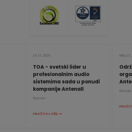
Jul 21, 2026
May 27,
TOA - svetski lider u
Održ
profesionalnim audio
orga
sistemima sada u ponudi
Anten
kompanije Antenall
Novosti 
Novosti •
PROČIT
PROČITAJ VIŠE