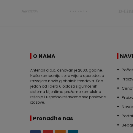
O NAMA
NAV
Poče
Antenall d.o.o. osnovan je 2003. godine.
Naša kompanija se razvijala uporedo sa
Proiz
razvojem novih globalnih trendova. Kao
jedan od lidera u oblasti sigurnosnih
Cenov
sistema klijentima pružamo kompletna
rešenja i uspešno rešavamo sve poslovne
Proiz
izazove.
Novos
Portal
Pronađite nas
Beog