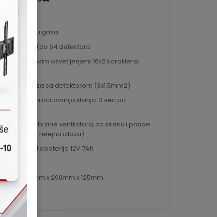
258
 za detekciju gasa
ora: 4 zone (do 64 detektora
 sa pozadinskim osvetljenjem 16x2 karaktera
 : tri žična veza sa detektorom (3x1,5mm2)
2 mA -Brzina očitavanja stanja: 3 sec po
releji za dve brzine ventilatora, za sirenu i panoe
aizmenična relejna izlaza)
C / mesto 1 x baterija 12V 7Ah
P30
e: 6kg / 390mm x 290mm x 125mm