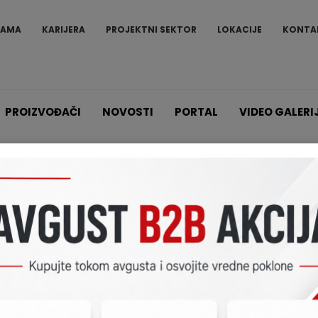
NAMA
KARIJERA
PROJEKTNI SEKTOR
LOKACIJE
KONTA
PROIZVOĐAČI
NOVOSTI
PORTAL
VIDEO GALERI
Proizvodi
Detekcija CO
DKCT411 Centrala
uran Electronica
DKCT411 