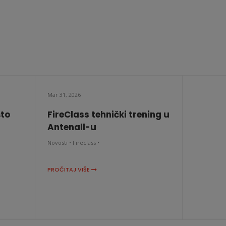
Mar 31, 2026
što
FireClass tehnički trening u
Antenall-u
Novosti •
Fireclass •
PROČITAJ VIŠE