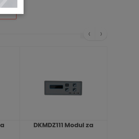
sa
‹
›
la
DKMDZ111 Modul za
DKDTC
proširenje
CO