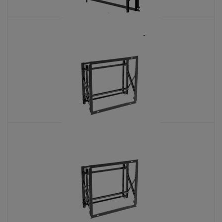
DS-DN4655W/U
KATALOŠKI BROJ: 7123
DS-DN5501W
KATALOŠKI BROJ: 6151