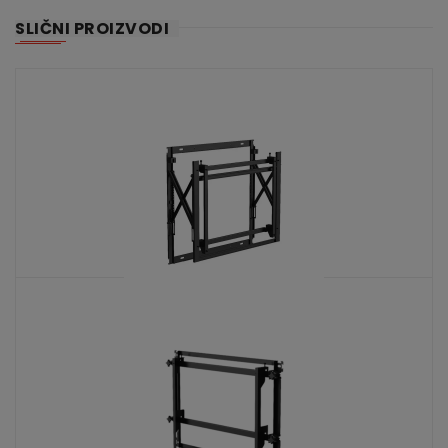
SLIČNI PROIZVODI
DS-DN5501W-U1
KATALOŠKI BROJ: 9672