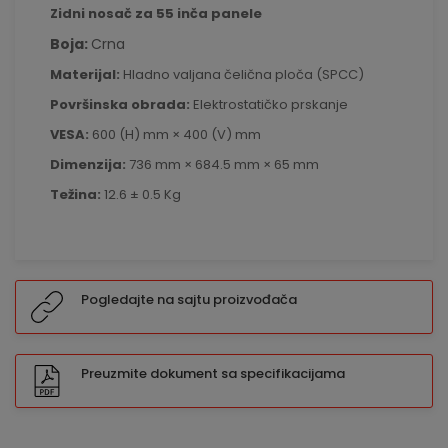
Zidni nosač za 55 inča panele
Boja:
Crna
Materijal:
Hladno valjana čelična ploča (SPCC)
Površinska obrada:
Elektrostatičko prskanje
VESA:
600 (H) mm × 400 (V) mm
Dimenzija:
736 mm × 684.5 mm × 65 mm
Težina:
12.6 ± 0.5 Kg
Pogledajte na sajtu proizvođača
Preuzmite dokument sa specifikacijama