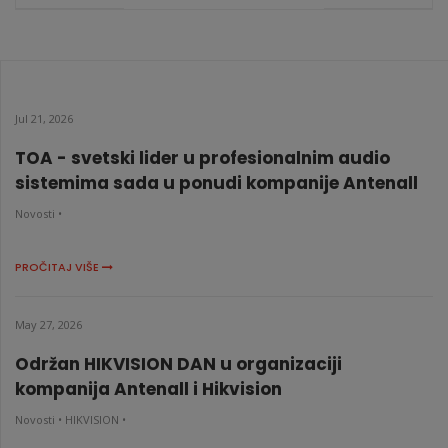
DS-DN4601W
KATALOŠKI BROJ: 6207
Jul 21, 2026
TOA - svetski lider u profesionalnim audio
sistemima sada u ponudi kompanije Antenall
Novosti •
PROČITAJ VIŠE
May 27, 2026
Održan HIKVISION DAN u organizaciji
kompanija Antenall i Hikvision
Novosti •
HIKVISION •