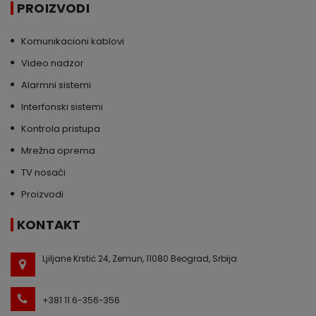
PROIZVODI
Komunikacioni kablovi
Video nadzor
Alarmni sistemi
Interfonski sistemi
Kontrola pristupa
Mrežna oprema
TV nosači
Proizvodi
KONTAKT
Ljiljane Krstić 24, Zemun, 11080 Beograd, Srbija
+381 11 6-356-356