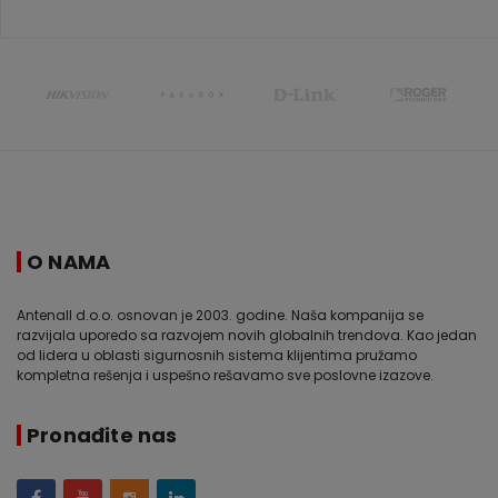
O NAMA
Antenall d.o.o. osnovan je 2003. godine. Naša kompanija se
razvijala uporedo sa razvojem novih globalnih trendova. Kao jedan
od lidera u oblasti sigurnosnih sistema klijentima pružamo
kompletna rešenja i uspešno rešavamo sve poslovne izazove.
Pronađite nas