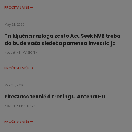
PROČITAJ VIŠE
May 21, 2026
Tri ključna razloga zašto AcuSeek NVR treba
da bude vaša sledeća pametna investicija
Novosti •
HIKVISION •
PROČITAJ VIŠE
Mar 31, 2026
FireClass tehnički trening u Antenall-u
Novosti •
Fireclass •
PROČITAJ VIŠE