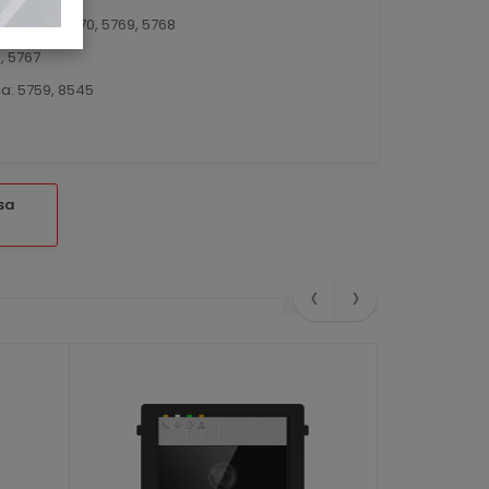
4, 6605, 5770, 5769, 5768
, 5767
ca: 5759, 8545
sa
‹
›