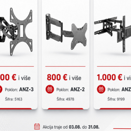
KATALOŠKI BROJ:
5
Modul sa čitače
Povezivanje: RS485 
DIP switch: 8
Funkcije: Otvaran
13.56MHz
Napajanje I potr
Radna temperatur
Zaštita: IP65
Dimenzije (DxŠxV)
Način ugradnje: N
Težina: 160 g
Kompatibilna d