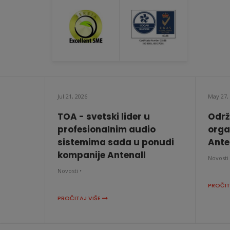
Jul 21, 2026
May 27,
TOA - svetski lider u
Održ
profesionalnim audio
orga
sistemima sada u ponudi
Anten
kompanije Antenall
Novosti 
Novosti •
PROČIT
PROČITAJ VIŠE