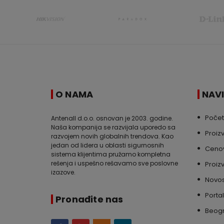
O NAMA
NAV
Poče
Antenall d.o.o. osnovan je 2003. godine.
Naša kompanija se razvijala uporedo sa
Proiz
razvojem novih globalnih trendova. Kao
jedan od lidera u oblasti sigurnosnih
Cenov
sistema klijentima pružamo kompletna
rešenja i uspešno rešavamo sve poslovne
Proiz
izazove.
Novos
Portal
Pronađite nas
Beog