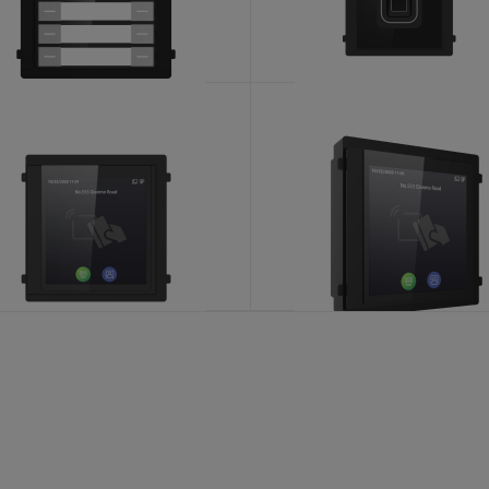
DS-KD-K12
DS-KD-MFB
KATALOŠKI BROJ: 9255
KATALOŠKI BROJ: 9256
DS-KD-TDE
DS-KD-TDM
KATALOŠKI BROJ: 8052
KATALOŠKI BROJ: 7775