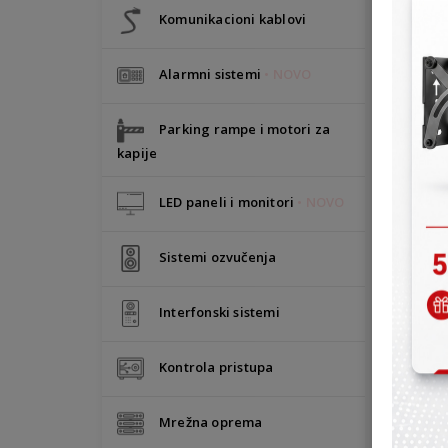
Komunikacioni kablovi
Alarmni sistemi
• NOVO
Parking rampe i motori za
kapije
LED paneli i monitori
• NOVO
Sistemi ozvučenja
Interfonski sistemi
Kontrola pristupa
Mrežna oprema