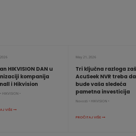
 2026
May 21, 2026
an HIKVISION DAN u
Tri ključna razloga za
nizaciji kompanija
AcuSeek NVR treba da
all i Hikvision
bude vaša sledeća
pametna investicija
•
HIKVISION •
Novosti •
HIKVISION •
AJ VIŠE
PROČITAJ VIŠE