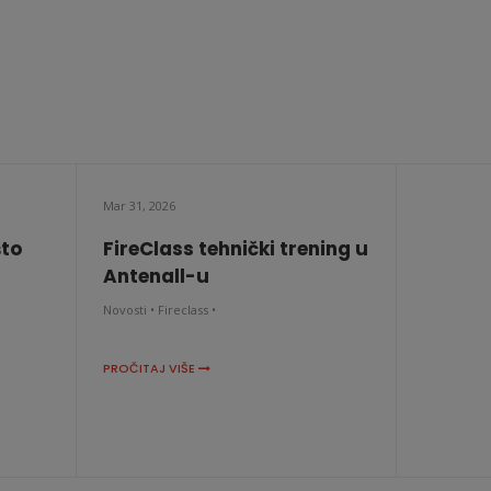
Mar 31, 2026
što
FireClass tehnički trening u
Antenall-u
Novosti •
Fireclass •
PROČITAJ VIŠE