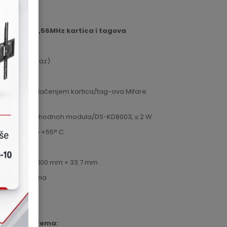
940
m Mifare 13,56MHz kartica i tagova
(1 ulaz, 1 izlaz)
je vrata prevlačenjem kartica/tag-ova Mifare
ošnja: od prethodnoh modula/DS-KD8003, ≤ 2 W
a: -40° C to +55° C
: 98.5 mm × 100 mm × 33.7 mm
azidna, uzidna
odatna oprema: