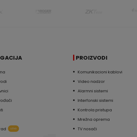
IGACIJA
PROIZVODI
tna
Komunikacioni kablovi
vodi
Video nadzor
nici
Alarmni sistemi
vođači
Interfonski sistemi
ti
Kontrola pristupa
Mrežna oprema
rad
TV nosači
uživo