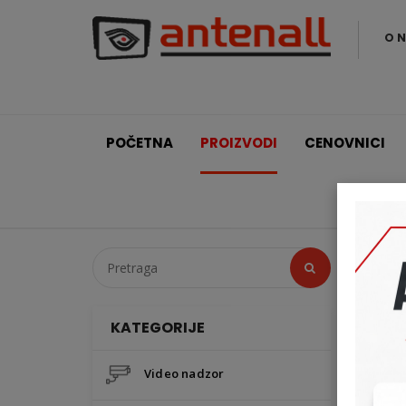
O 
POČETNA
PROIZVODI
CENOVNICI
KATEGORIJE
HIKVISION
Video nadzor