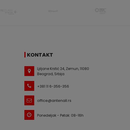
KONTAKT
Ljiljane Krstić 24, Zemun, 11080
Beograd, Srbija
+381 11 6-356-356
office@antenall.rs
Ponedeljak - Petak: 08-16h