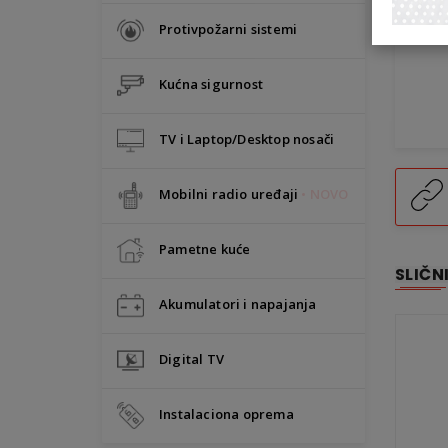
Protivpožarni sistemi
Kućna sigurnost
TV i Laptop/Desktop nosači
Mobilni radio uređaji
• NOVO
Pametne kuće
SLIČN
Akumulatori i napajanja
Digital TV
Instalaciona oprema