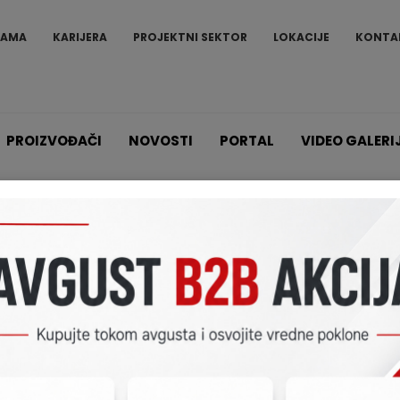
NAMA
KARIJERA
PROJEKTNI SEKTOR
LOKACIJE
KONTA
PROIZVOĐAČI
NOVOSTI
PORTAL
VIDEO GALERI
Proizvodi
Spoljne jedinice i moduli (Two-Wire HD)
DS-KD-M
DS-KD-