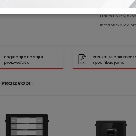
Nazidna: 6592, 660
Uzidna: 5765, 5766
Interfonska jedini
Pogledajte na sajtu
Preuzmite dokument 
proizvođača
specifikacijama
I PROIZVODI