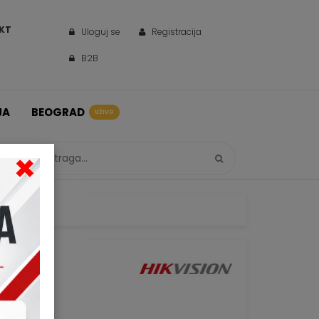
KT
Uloguj se
Registracija
B2B
JA
BEOGRAD
UŽIVO
×
M