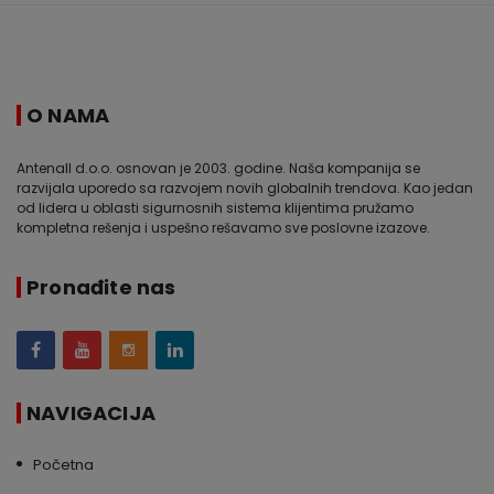
O NAMA
Antenall d.o.o. osnovan je 2003. godine. Naša kompanija se
razvijala uporedo sa razvojem novih globalnih trendova. Kao jedan
od lidera u oblasti sigurnosnih sistema klijentima pružamo
kompletna rešenja i uspešno rešavamo sve poslovne izazove.
Pronađite nas
NAVIGACIJA
Početna