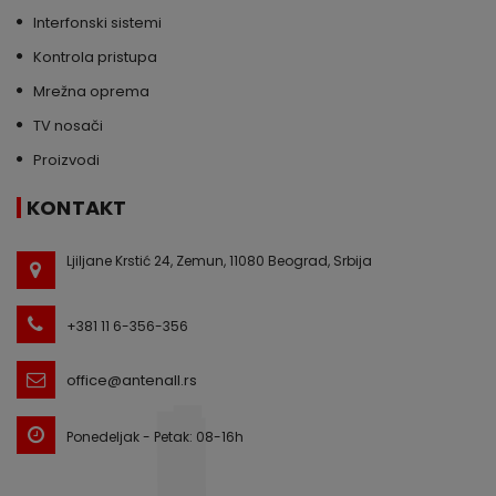
Interfonski sistemi
Kontrola pristupa
Mrežna oprema
TV nosači
Proizvodi
KONTAKT
Ljiljane Krstić 24, Zemun, 11080 Beograd, Srbija
+381 11 6-356-356
office@antenall.rs
Ponedeljak - Petak: 08-16h