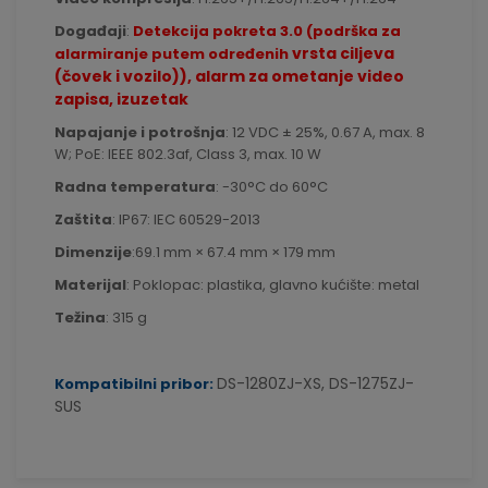
Događaji
:
Detekcija pokreta 3.0 (podrška za
vrsta ciljeva
alarmiranje putem određenih
(čovek i vozilo)), alarm za ometanje video
zapisa, izuzetak
Napajanje i potrošnja
: 12 VDC ± 25%, 0.67 A, max. 8
W; PoE: IEEE 802.3af, Class 3, max. 10 W
Radna temperatura
: -30°C do 60°C
Zaštita
: IP67: IEC 60529-2013
Dimenzije
:69.1 mm × 67.4 mm × 179 mm
Materijal
: Poklopac: plastika, glavno kućište: metal
Težina
: 315 g
DS-1280ZJ-XS, DS-1275ZJ-
Kompatibilni pribor:
SUS