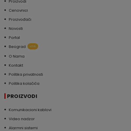
Proizvodi
Cenovnici
Proizvođači
Novosti
Portal
Beograd
uživo
O Nama
Kontakt
Politika privatnosti
Politika kolačića
PROIZVODI
Komunikacioni kablovi
Video nadzor
Alarmni sistemi