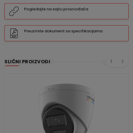
Pogledajte na sajtu proizvođača
Preuzmite dokument sa specifikacijama
‹
›
SLIČNI PROIZVODI