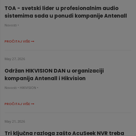
TOA - svetski lider u profesionalnim audio
sistemima sada u ponudi kompanije Antenall
Novosti •
PROČITAJ VIŠE
May 27, 2026
Održan HIKVISION DAN u organizaciji
kompanija Antenall i Hikvision
Novosti •
HIKVISION •
PROČITAJ VIŠE
May 21, 2026
Tri ključna razloga zašto AcuSeek NVR treba