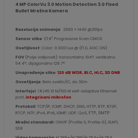
4 MP ColorVu 3.0 Motion Detection 3.0 Fixed
Bullet Mrežna Kamera
Rezolucija snimanja
: 2560 × 1440 @25fps
Senzor slike
: 1/1.8" Progressive Scan CMOS
Osetljivost
: Color: 0.0001 Lux @ (F1.0, AGC ON)
FOV
(Polje vidljivosti): horizontalno 104°, vertikalno
54.4°, dijagonalno 126.7°
Unapređenje slike
:
120 dB WDR, BLC, HLC, 3D DNR
Osvetljenje
: Belo svetlo/IC, do 30m
Interfejsi
: 1 RJ45 10 M/100 M self-adaptive Ethernet
port,
integrisani mikrofon
Protokoli
: TCP/IP, ICMP, DHCP, DNS, HTTP, RTP, RTSP,
FTP, SMTP
RTCP, NTP, IPv4, IPv6, IGMP, UDP, QoS,
Mrežni standardi:
ONVIF (Profile S, Profile G), ISAPI,
SDK
Video kompresija
: H.265+/H.265/H.264+/H.264