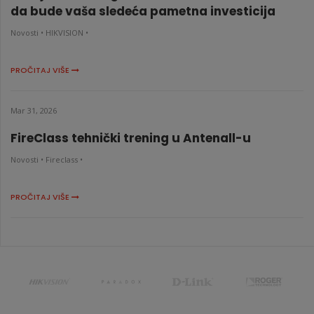
da bude vaša sledeća pametna investicija
Novosti •
HIKVISION •
PROČITAJ VIŠE
Mar 31, 2026
FireClass tehnički trening u Antenall-u
Novosti •
Fireclass •
PROČITAJ VIŠE