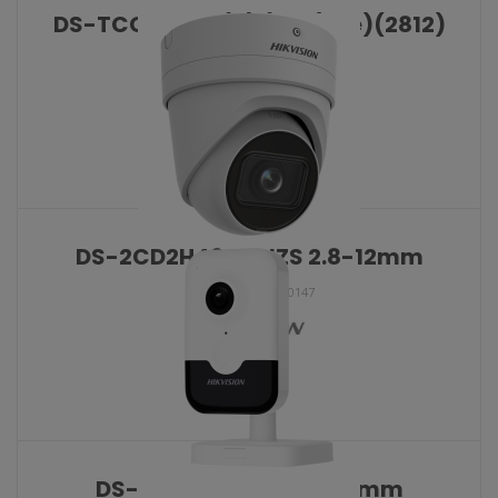
DS-TCG406-E (S) (12V/Poe)(2812)
KATALOŠKI BROJ: 10173
DS-2CD2H46G2-IZS 2.8-12mm
KATALOŠKI BROJ: 10147
DS-2CD2443G2-IW 2,8mm