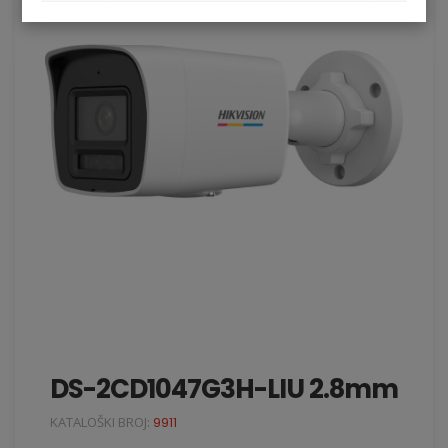
DS-2CD1047G3H-LIU 2.8mm
KATALOŠKI BROJ:
9911