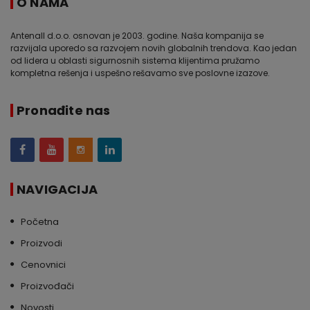
O NAMA
Antenall d.o.o. osnovan je 2003. godine. Naša kompanija se
razvijala uporedo sa razvojem novih globalnih trendova. Kao jedan
od lidera u oblasti sigurnosnih sistema klijentima pružamo
kompletna rešenja i uspešno rešavamo sve poslovne izazove.
Pronađite nas
NAVIGACIJA
Početna
Proizvodi
Cenovnici
Proizvođači
Novosti