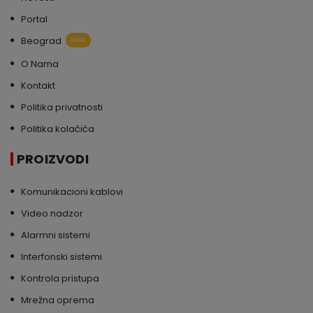
Portal
Beograd
uživo
O Nama
Kontakt
Politika privatnosti
Politika kolačića
PROIZVODI
Komunikacioni kablovi
Video nadzor
Alarmni sistemi
Interfonski sistemi
Kontrola pristupa
Mrežna oprema