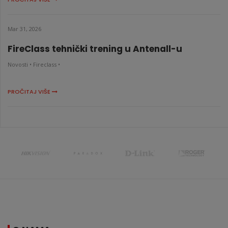
Mar 31, 2026
FireClass tehnički trening u Antenall-u
Novosti •
Fireclass •
PROČITAJ VIŠE