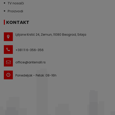
TV nosači
Proizvodi
KONTAKT
Ljiljane Krstić 24, Zemun, 11080 Beograd, Srbija
+381 11 6-356-356
office@antenall.rs
Ponedeljak - Petak: 08-16h