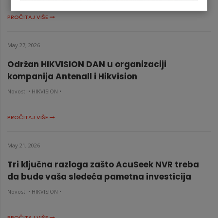
PROČITAJ VIŠE
May 27, 2026
Održan HIKVISION DAN u organizaciji
kompanija Antenall i Hikvision
Novosti •
HIKVISION •
PROČITAJ VIŠE
May 21, 2026
Tri ključna razloga zašto AcuSeek NVR treba
da bude vaša sledeća pametna investicija
Novosti •
HIKVISION •
PROČITAJ VIŠE