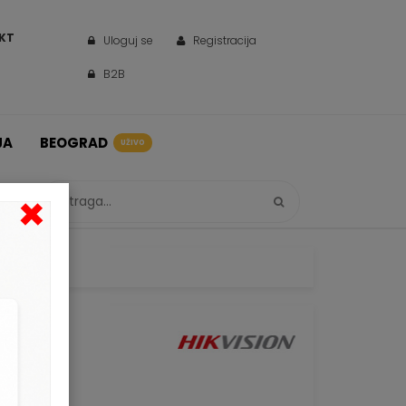
KT
Uloguj se
Registracija
B2B
JA
BEOGRAD
UŽIVO
×
08D-O