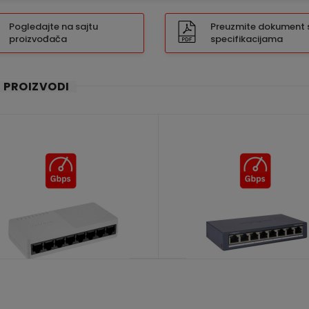
Pogledajte na sajtu
Preuzmite dokument 
proizvođača
specifikacijama
I PROIZVODI
DS-3E0508D-O
DS-3E0508-O