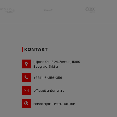
KONTAKT
Ljiljane Krstić 24, Zemun, 11080
Beograd, Srbija
+381 11 6-356-356
office@antenall.rs
Ponedeljak - Petak: 08-16h