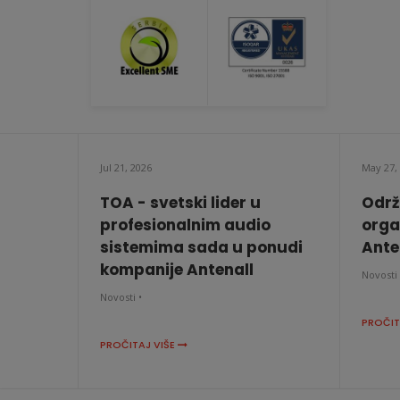
Jul 21, 2026
May 27,
TOA - svetski lider u
Održ
profesionalnim audio
orga
sistemima sada u ponudi
Anten
kompanije Antenall
Novosti 
Novosti •
PROČIT
PROČITAJ VIŠE