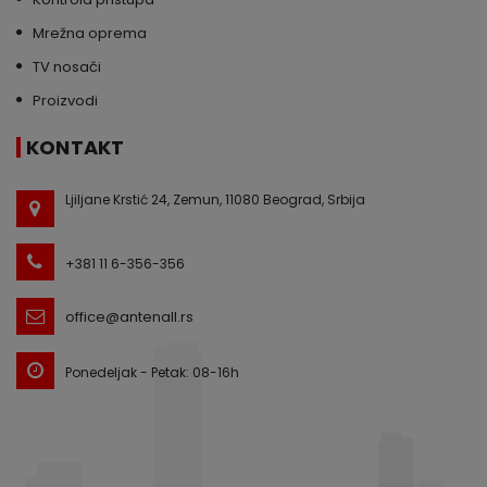
Mrežna oprema
TV nosači
Proizvodi
KONTAKT
Ljiljane Krstić 24, Zemun, 11080 Beograd, Srbija
+381 11 6-356-356
office@antenall.rs
Ponedeljak - Petak: 08-16h