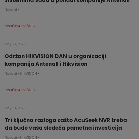
Novosti •
PROČITAJ VIŠE
May 27, 2026
Održan HIKVISION DAN u organizaciji
kompanija Antenall i Hikvision
Novosti •
HIKVISION •
PROČITAJ VIŠE
May 21, 2026
Tri ključna razloga zašto AcuSeek NVR treba
da bude vaša sledeća pametna investicija
Novosti •
HIKVISION •