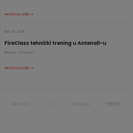
PROČITAJ VIŠE
Mar 31, 2026
FireClass tehnički trening u Antenall-u
Novosti •
Fireclass •
PROČITAJ VIŠE