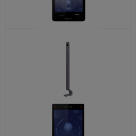
DS-K1T642MFW
KATALOŠKI BROJ: 9885
DS-KAB671-B
KATALOŠKI BROJ: 6550