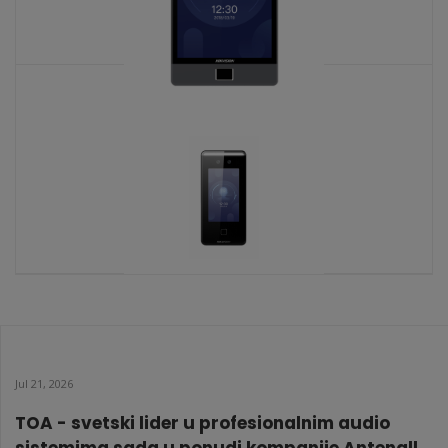
DS-K1T680DF-E1
KATALOŠKI BROJ: 7421
DS-K1T341AM-S
KATALOŠKI BROJ: 7836
Jul 21, 2026
TOA - svetski lider u profesionalnim audio
sistemima sada u ponudi kompanije Antenall