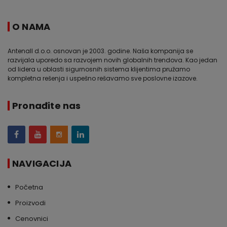
O NAMA
Antenall d.o.o. osnovan je 2003. godine. Naša kompanija se
razvijala uporedo sa razvojem novih globalnih trendova. Kao jedan
od lidera u oblasti sigurnosnih sistema klijentima pružamo
kompletna rešenja i uspešno rešavamo sve poslovne izazove.
Pronađite nas
NAVIGACIJA
Početna
Proizvodi
Cenovnici