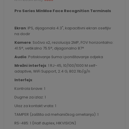
Pro Series MinMoe Face Recognition Terminals
Ekran
: IPS, dijagonala 4.3", kapacitivni ekran osetljiv
na dodir
Kamere
: Sočivo x2, rezolucija 2MP, FOV horizontalno:
41.5°, vetikalno 75.5°, dijagonalno 87°
Audio
: Potiskivanje šuma i poništavanje odjeka
Mrežni interfejs
: 1 RJ-45, 10/100/1000 M self-
adaptive, WiFi Support, 2.4 G, 802.11b/g/n
Interfejs
:
Kontrola brave: 1
Dugme za izlaz: 1
Ulaz za kontakt vrata: 1
TAMPER (zaštita od mehaničkog ometanja): 1
RS-485: 1 (Half duplex, HIKVISION)