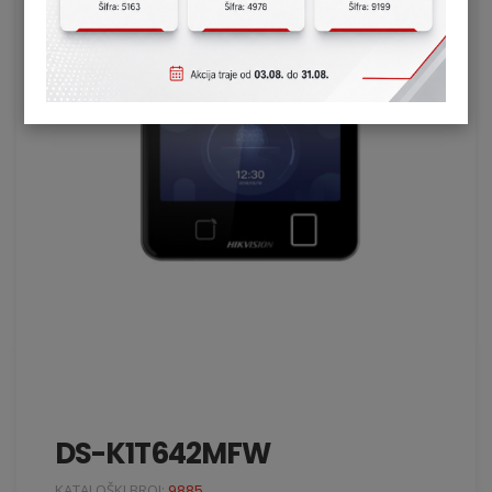
DS-K1T642MFW
KATALOŠKI BROJ:
9885