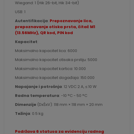
Wiegand: 1 (Hik 26-bit, Hik 34-bit)
USB: 1
Autentifikacija
:
Prepoznavanje lica,
prepoznavanje otiska prsta, čitač M1
(13.56MHz), QR kod, PIN kod
Kapacitet
:
Maksimalno kapacitet lica: 6000
Maksimalno kapacitet otisaka prstiju: 5000
Maksimalno kapacitet kartica: 10.000
Maksimalno kapacitet događaja: 150.000
Napajanje
i potrošnja
: 12 VDC 2 A, ≤ 10 W
Radna
temperatura
: -10 °C - 50 °C
Dimenzije
(DxŠxV): 118 mm × 118 mm × 20 mm
Težinja
: 0.5 kg
Podržava 6 statusa za evidenciju radnog