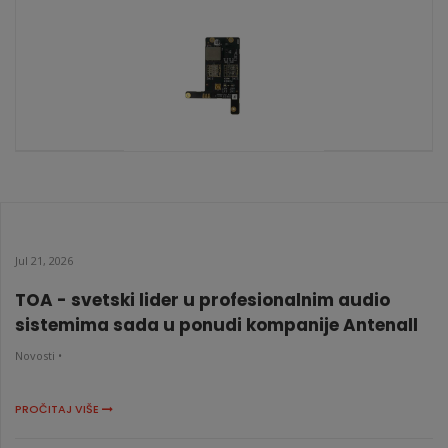
KATALOŠKI BROJ: 10419
DS-PC502S(EU) 2.0
KATALOŠKI BROJ: 10167
Jul 21, 2026
TOA - svetski lider u profesionalnim audio
sistemima sada u ponudi kompanije Antenall
Novosti •
PROČITAJ VIŠE