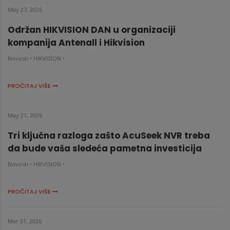
May 27, 2026
Održan HIKVISION DAN u organizaciji
kompanija Antenall i Hikvision
Novosti •
HIKVISION •
PROČITAJ VIŠE
May 21, 2026
Tri ključna razloga zašto AcuSeek NVR treba
da bude vaša sledeća pametna investicija
Novosti •
HIKVISION •
PROČITAJ VIŠE
Mar 31, 2026