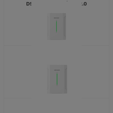
DS-PR501-HWE/Unit 2.0
KATALOŠKI BROJ: 10435
DS-PR521 BUS 2.0
KATALOŠKI BROJ: 10431
DS-PR511-4 2.0