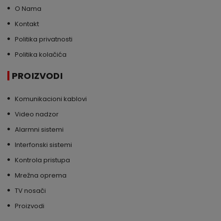
O Nama
Kontakt
Politika privatnosti
Politika kolačića
PROIZVODI
Komunikacioni kablovi
Video nadzor
Alarmni sistemi
Interfonski sistemi
Kontrola pristupa
Mrežna oprema
TV nosači
Proizvodi