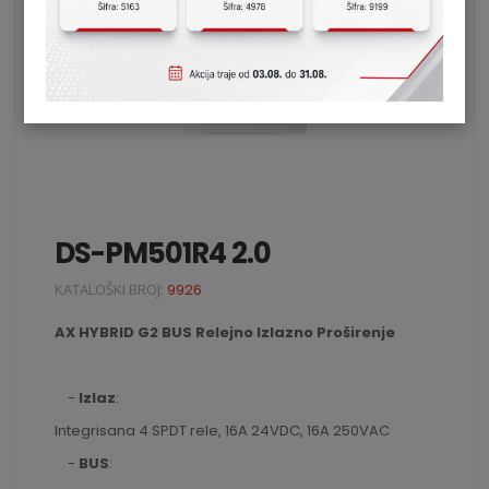
DS-PM501R4 2.0
KATALOŠKI BROJ:
9926
AX HYBRID G2 BUS Relejno Izlazno Proširenje
-
Izlaz
:
Integrisana 4 SPDT rele, 16A 24VDC, 16A 250VAC
-
BUS
: