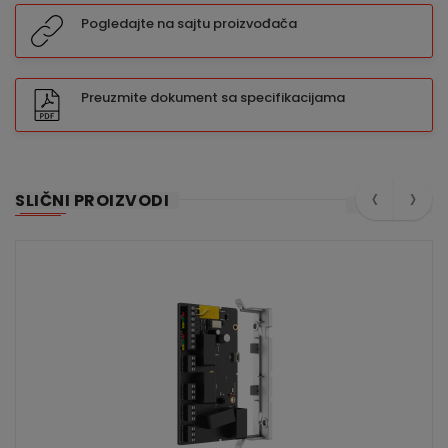
Pogledajte na sajtu proizvođača
Preuzmite dokument sa specifikacijama
‹
›
SLIČNI PROIZVODI