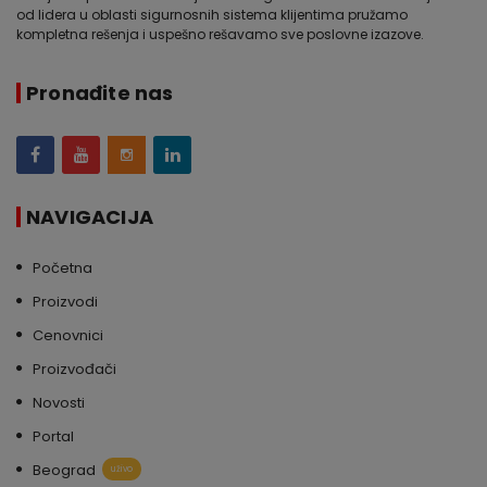
od lidera u oblasti sigurnosnih sistema klijentima pružamo
kompletna rešenja i uspešno rešavamo sve poslovne izazove.
Pronađite nas
NAVIGACIJA
Početna
Proizvodi
Cenovnici
Proizvođači
Novosti
Portal
Beograd
uživo