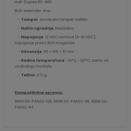
Half-Duplex RS-485
BUS-extender: Ima
-
Tamper
: dvostruka tamper zaštita
-
Način ugradnje
: Nadzidno
-
Napajanje
: 12 VDC nominal (9-16 VDC),
napajanje preko BUS magistale
-
Dimenzije
: 110 × 155 × 31 mm
-
Radna temperatura
: -10°C - 50°C, samo za
unutrašnju montažu
-
Težina
: 272 g
Kompatibilna oprema:
9900 DS-PA502-128, 9899 DS-PA502-96, 9898 DS-
PA502-64