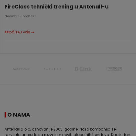
FireClass tehnički trening u Antenall-u
Novosti •
Fireclass •
PROČITAJ VIŠE
O NAMA
Antenall d.o.o. osnovan je 2003. godine. Naša kompanija se
razvijala uporedo sa razvojem novih globalnih trendova. Kao jedan