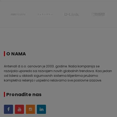
O NAMA
Antenall d.o.o. osnovan je 2003. godine. Naša kompanija se
razvijala uporedo sa razvojem novih globalnih trendova. Kao jedan
od lidera u oblasti sigurnosnih sistema klijentima pružamo
kompletna rešenja i uspešno rešavamo sve poslovne izazove.
Pronađite nas