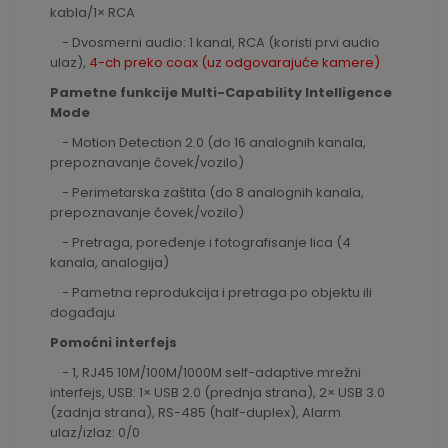
kabla/1× RCA
- Dvosmerni audio: 1 kanal, RCA (koristi prvi audio
ulaz),
4-ch preko coax (uz odgovarajuće kamere)
Pametne funkcije Multi-Capability Intelligence
Mode
- Motion Detection 2.0 (do 16 analognih kanala,
prepoznavanje čovek/vozilo)
- Perimetarska zaštita (do 8 analognih kanala,
prepoznavanje čovek/vozilo)
- Pretraga, poređenje i fotografisanje lica (4
kanala, analogija)
- Pametna reprodukcija i pretraga po objektu ili
događaju
Pomoćni interfejs
- 1, RJ45 10M/100M/1000M self-adaptive mrežni
interfejs, USB: 1× USB 2.0 (prednja strana), 2× USB 3.0
(zadnja strana), RS-485 (half-duplex), Alarm
ulaz/izlaz: 0/0