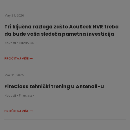
May 21, 2026
Tri ključna razloga zašto AcuSeek NVR treba
da bude vaša sledeća pametna investicija
Novosti •
HIKVISION •
PROČITAJ VIŠE
Mar 31, 2026
FireClass tehnički trening u Antenall-u
Novosti •
Fireclass •
PROČITAJ VIŠE