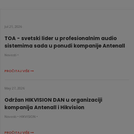
IDS-7116HQHI-M1/S
KATALOŠKI BROJ: 7977
Jul 21, 2026
TOA - svetski lider u profesionalnim audio
sistemima sada u ponudi kompanije Antenall
Novosti •
PROČITAJ VIŠE
May 27, 2026
Održan HIKVISION DAN u organizaciji
kompanija Antenall i Hikvision
Novosti •
HIKVISION •
PROČITAJ VIŠE