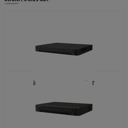
iDS-7216HUHI-M2/XT
KATALOŠKI BROJ: 9658