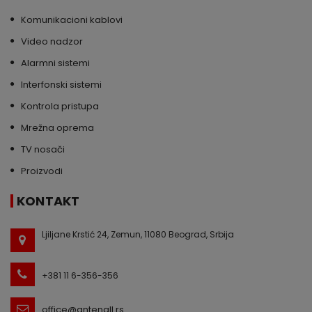
Komunikacioni kablovi
Video nadzor
Alarmni sistemi
Interfonski sistemi
Kontrola pristupa
Mrežna oprema
TV nosači
Proizvodi
KONTAKT
Ljiljane Krstić 24, Zemun, 11080 Beograd, Srbija
+381 11 6-356-356
office@antenall.rs