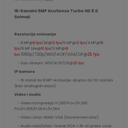
16-Kanalni 5MP AcuSense Turbo HD 8.0
Snimač
Rezolucija snimanja
- 8 MP@
8 fps
/3K@
12 fps
/5 MP@
12 fps
/4 MP@
15
fps
/8 MP Lite@
15 fps
/3 MP@
18
1080p/720p/WD1/4CIF/VGA/CIF@
25 fps
fps
- Sub-stream: WD1/4CIF/CIF@
25 fps
IP kamere
- 16-kanal do 8 MP rezolucije; ukupno do 32-kanala
(bez analognih ulaza)
Video i audio
- Video kompresija: H.265 Pro+/H.265
Pro/H.265/H.264+/H.264
- Video izlazi: HDMI i VGA (istovremeni izlaz)
- Audio ulazi/izlazi: 1 kanal, RCA + 16-ch preko coax