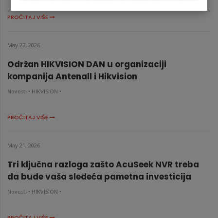
PROČITAJ VIŠE
May 27, 2026
Održan HIKVISION DAN u organizaciji
kompanija Antenall i Hikvision
Novosti •
HIKVISION •
PROČITAJ VIŠE
May 21, 2026
Tri ključna razloga zašto AcuSeek NVR treba
da bude vaša sledeća pametna investicija
Novosti •
HIKVISION •
PROČITAJ VIŠE