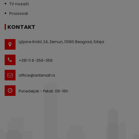
TV nosači
Proizvodi
KONTAKT
Ljiljane Krstić 24, Zemun, 11080 Beograd, Srbija
+381 11 6-356-356
office@antenall.rs
Ponedeljak - Petak: 08-16h