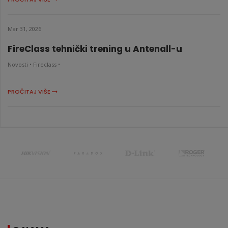
Mar 31, 2026
FireClass tehnički trening u Antenall-u
Novosti •
Fireclass •
PROČITAJ VIŠE