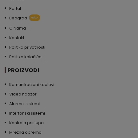
Portal
Beograd
uživo
O Nama
Kontakt
Politika privatnosti
Politika kolačića
PROIZVODI
Komunikacioni kablovi
Video nadzor
Alarmni sistemi
Interfonski sistemi
Kontrola pristupa
Mrežna oprema