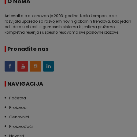
O NAMA
Antenall d.o.o. osnovan je 2003. godine. Naša kompanija se
razvijala uporedo sa razvojem novih globalnih trendova. Kao jedan
od lidera u oblasti sigurnosnih sistema klijentima pružamo
kompletna rešenja i uspešno rešavamo sve poslovne izazove.
Pronađite nas
NAVIGACIJA
Početna
Proizvodi
Cenovnici
Proizvođači
Novosti