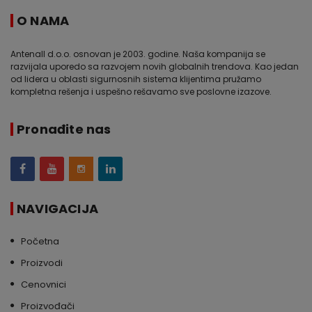
O NAMA
Antenall d.o.o. osnovan je 2003. godine. Naša kompanija se
razvijala uporedo sa razvojem novih globalnih trendova. Kao jedan
od lidera u oblasti sigurnosnih sistema klijentima pružamo
kompletna rešenja i uspešno rešavamo sve poslovne izazove.
Pronađite nas
NAVIGACIJA
Početna
Proizvodi
Cenovnici
Proizvođači