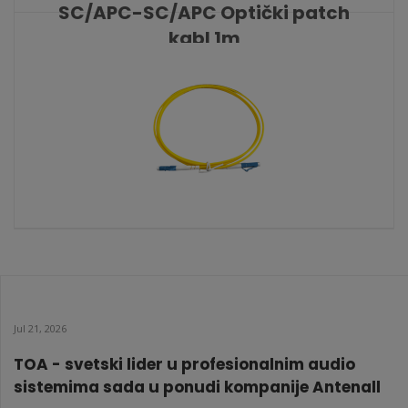
SC/APC-SC/APC Optički patch
kabl 1m
KATALOŠKI BROJ: 9700
LC/UPC-LC/UPC Optički patch
kabl 5m
KATALOŠKI BROJ: 9608
Jul 21, 2026
TOA - svetski lider u profesionalnim audio
sistemima sada u ponudi kompanije Antenall