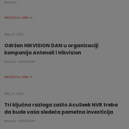
Novosti •
PROČITAJ VIŠE
May 27, 2026
Održan HIKVISION DAN u organizaciji
kompanija Antenall i Hikvision
Novosti •
HIKVISION •
PROČITAJ VIŠE
May 21, 2026
Tri ključna razloga zašto AcuSeek NVR treba
da bude vaša sledeća pametna investicija
Novosti •
HIKVISION •