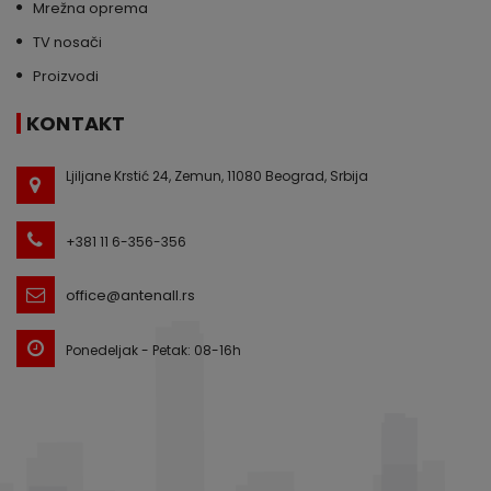
Mrežna oprema
TV nosači
Proizvodi
KONTAKT
Ljiljane Krstić 24, Zemun, 11080 Beograd, Srbija
+381 11 6-356-356
office@antenall.rs
Ponedeljak - Petak: 08-16h