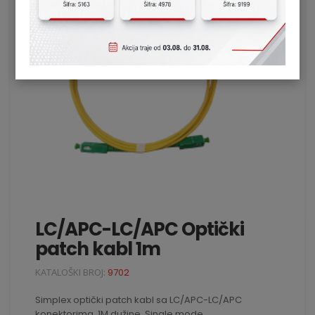
LC/APC-LC/APC Optički
patch kabl 1m
KATALOŠKI BROJ:
9702
Simplex optički patch kabl sa LC/APC-LC/APC
konektorima, 1M dužine. Single mode.