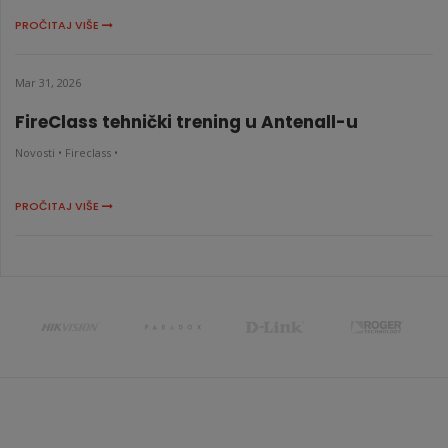
PROČITAJ VIŠE
Mar 31, 2026
FireClass tehnički trening u Antenall-u
Novosti •
Fireclass •
PROČITAJ VIŠE