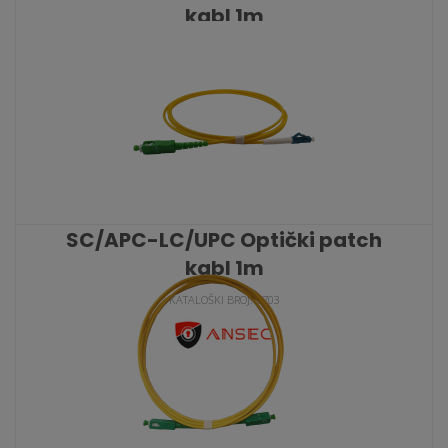
kabl 1m
KATALOŠKI BROJ: 9701
SC/APC-LC/UPC Optički patch
kabl 1m
KATALOŠKI BROJ: 9703