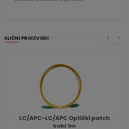
‹
›
SLIČNI PROIZVODI
LC/APC-LC/APC Optički patch
kabl 1m