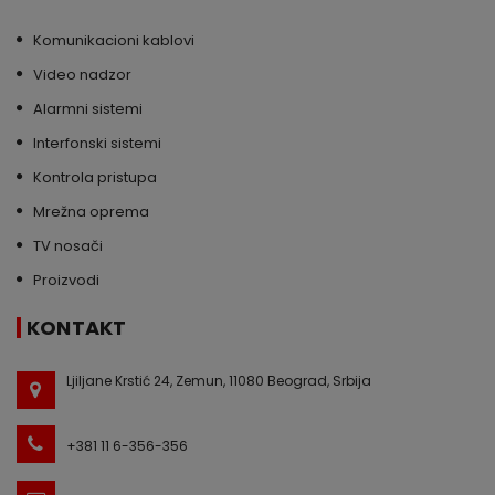
Komunikacioni kablovi
Video nadzor
Alarmni sistemi
Interfonski sistemi
Kontrola pristupa
Mrežna oprema
TV nosači
Proizvodi
KONTAKT
Ljiljane Krstić 24, Zemun, 11080 Beograd, Srbija
+381 11 6-356-356