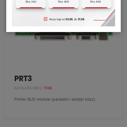
PRT3
KATALOŠKI BROJ:
7398
Printer BUS module (paralelni i serijski izlaz).