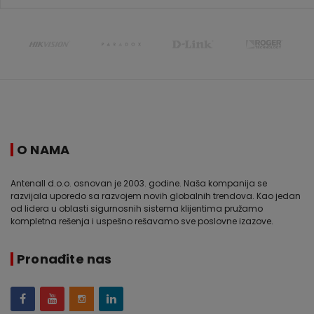
O NAMA
Antenall d.o.o. osnovan je 2003. godine. Naša kompanija se
razvijala uporedo sa razvojem novih globalnih trendova. Kao jedan
od lidera u oblasti sigurnosnih sistema klijentima pružamo
kompletna rešenja i uspešno rešavamo sve poslovne izazove.
Pronađite nas