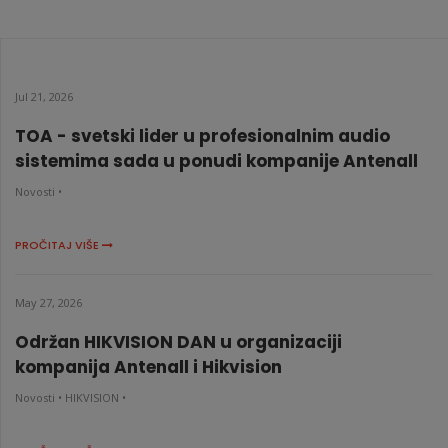
Jul 21, 2026
TOA - svetski lider u profesionalnim audio
sistemima sada u ponudi kompanije Antenall
Novosti •
PROČITAJ VIŠE
May 27, 2026
Održan HIKVISION DAN u organizaciji
kompanija Antenall i Hikvision
Novosti •
HIKVISION •