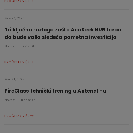
PROČITAJ VIŠE
May 21, 2026
Tri ključna razloga zašto AcuSeek NVR treba
da bude vaša sledeća pametna investicija
Novosti •
HIKVISION •
PROČITAJ VIŠE
Mar 31, 2026
FireClass tehnički trening u Antenall-u
Novosti •
Fireclass •
PROČITAJ VIŠE