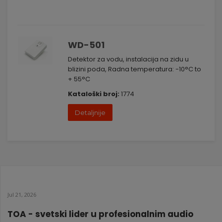
WD-501
Detektor za vodu, instalacija na zidu u
blizini poda, Radna temperatura: -10°C to
+ 55°C
Kataloški broj:
1774
Detaljnije
Jul 21, 2026
TOA - svetski lider u profesionalnim audio