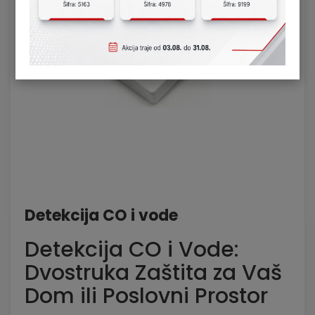
Detekcija CO i vode
Detekcija CO i Vode:
Dvostruka Zaštita za Vaš
Dom ili Poslovni Prostor