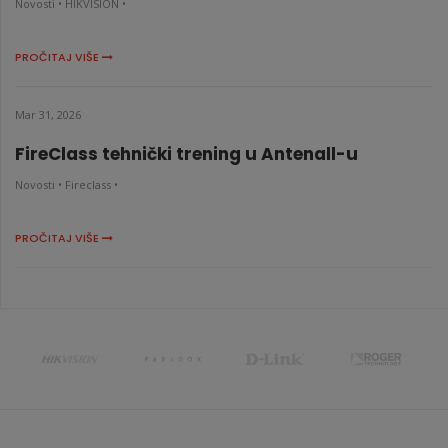
Novosti •
HIKVISION •
PROČITAJ VIŠE
Mar 31, 2026
FireClass tehnički trening u Antenall-u
Novosti •
Fireclass •
PROČITAJ VIŠE