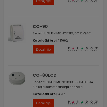
Detaljnije
CO-90
Senzor UGLJEN MONOKSID, DC 12V/AC.
Kataloški broj:
131962
Detaljnije
CO-80LCD
Senzor UGLJEN MONOKSID, 9V BATERIJA,
funkcija samotestiranja senzora.
Kataloški broj:
4717
Detaljnije