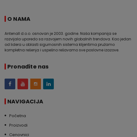
O NAMA
Antenall d.o.o. osnovan je 2003. godine. Naša kompanija se
razvijala uporedo sa razvojem novih globalnih trendova. Kao jedan
od lidera u oblasti sigurnosnih sistema klijentima pružamo
kompletna rešenja i uspešno rešavamo sve poslovne izazove.
Pronađite nas
NAVIGACIJA
Početna
Proizvodi
Cenovnici