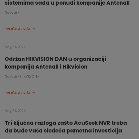
sistemima sada u ponudi kompanije Antenall
Novosti •
PROČITAJ VIŠE
May 27, 2026
Održan HIKVISION DAN u organizaciji
kompanija Antenall i Hikvision
Novosti •
HIKVISION •
PROČITAJ VIŠE
May 21, 2026
Tri ključna razloga zašto AcuSeek NVR treba
da bude vaša sledeća pametna investicija