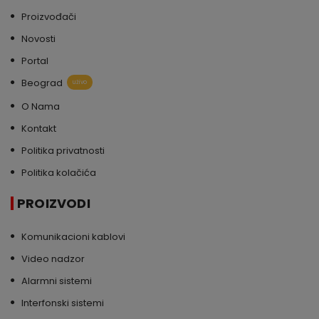
Proizvođači
Novosti
Portal
Beograd
uživo
O Nama
Kontakt
Politika privatnosti
Politika kolačića
PROIZVODI
Komunikacioni kablovi
Video nadzor
Alarmni sistemi
Interfonski sistemi