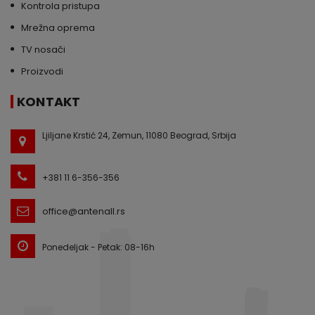
Kontrola pristupa
Mrežna oprema
TV nosači
Proizvodi
KONTAKT
Ljiljane Krstić 24, Zemun, 11080 Beograd, Srbija
+381 11 6-356-356
office@antenall.rs
Ponedeljak - Petak: 08-16h