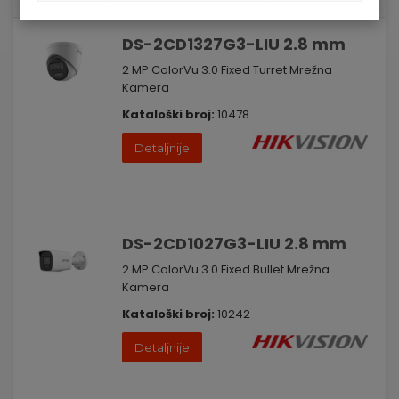
DS-2CD1327G3-LIU 2.8 mm
2 MP ColorVu 3.0 Fixed Turret Mrežna
Kamera
Kataloški broj:
10478
Detaljnije
DS-2CD1027G3-LIU 2.8 mm
2 MP ColorVu 3.0 Fixed Bullet Mrežna
Kamera
Kataloški broj:
10242
Detaljnije