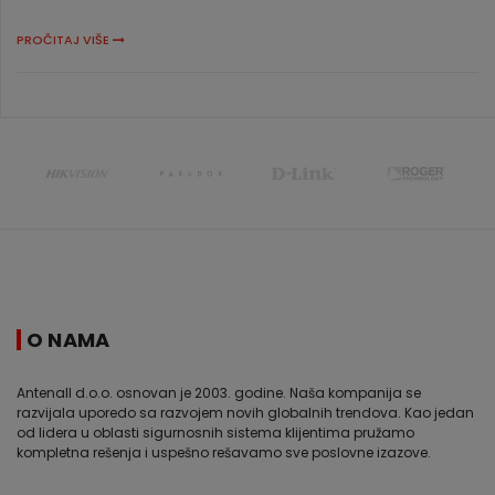
PROČITAJ VIŠE
O NAMA
Antenall d.o.o. osnovan je 2003. godine. Naša kompanija se
razvijala uporedo sa razvojem novih globalnih trendova. Kao jedan
od lidera u oblasti sigurnosnih sistema klijentima pružamo
kompletna rešenja i uspešno rešavamo sve poslovne izazove.