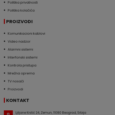
Politika privatnosti
Politika kolačića
PROIZVODI
Komunikacioni kablovi
Video nadzor
Alarmni sistemi
Interfonski sistemi
Kontrola pristupa
Mrežna oprema
TV nosači
Proizvodi
KONTAKT
Ljiljane Krstić 24, Zemun, 11080 Beograd, Srbija