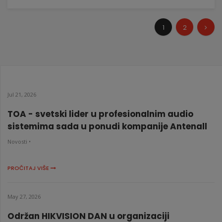
1
2
Jul 21, 2026
TOA - svetski lider u profesionalnim audio
sistemima sada u ponudi kompanije Antenall
Novosti •
PROČITAJ VIŠE
May 27, 2026
Održan HIKVISION DAN u organizaciji