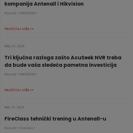
kompanija Antenall i Hikvision
Novosti •
HIKVISION •
PROČITAJ VIŠE
May 21, 2026
Tri ključna razloga zašto AcuSeek NVR treba
da bude vaša sledeća pametna investicija
Novosti •
HIKVISION •
PROČITAJ VIŠE
Mar 31, 2026
FireClass tehnički trening u Antenall-u
Novosti •
Fireclass •