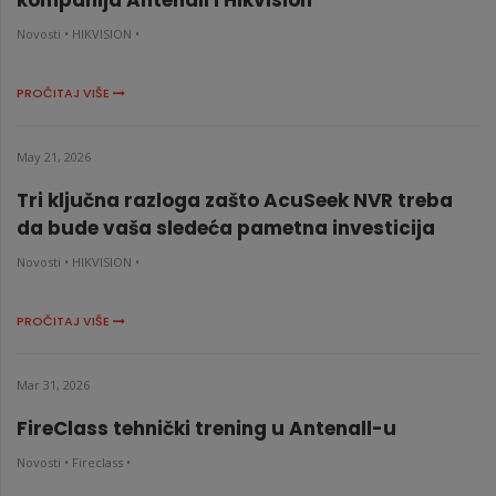
kompanija Antenall i Hikvision
Novosti •
HIKVISION •
PROČITAJ VIŠE
May 21, 2026
Tri ključna razloga zašto AcuSeek NVR treba
da bude vaša sledeća pametna investicija
Novosti •
HIKVISION •
PROČITAJ VIŠE
Mar 31, 2026
FireClass tehnički trening u Antenall-u
Novosti •
Fireclass •