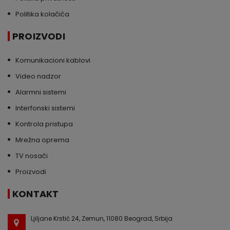
Politika kolačića
PROIZVODI
Komunikacioni kablovi
Video nadzor
Alarmni sistemi
Interfonski sistemi
Kontrola pristupa
Mrežna oprema
TV nosači
Proizvodi
KONTAKT
Ljiljane Krstić 24, Zemun, 11080 Beograd, Srbija