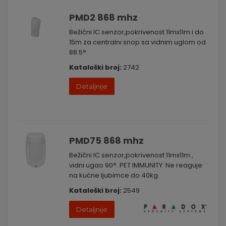
PMD2 868 mhz
Bežični IC senzor,pokrivenost 11mx11m i do
15m za centralni snop sa vidnim uglom od
88.5°.
Kataloški broj:
2742
Detaljnije
PMD75 868 mhz
Bežični IC senzor,pokrivenost 11mx11m ,
vidni ugao 90°. PET IMMUNITY: Ne reaguje
na kućne ljubimce do 40kg.
Kataloški broj:
2549
Detaljnije