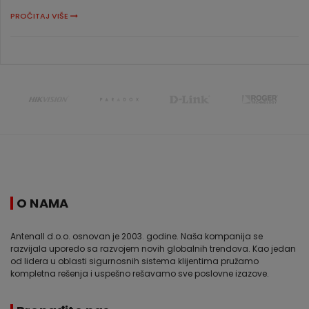
PROČITAJ VIŠE
O NAMA
Antenall d.o.o. osnovan je 2003. godine. Naša kompanija se
razvijala uporedo sa razvojem novih globalnih trendova. Kao jedan
od lidera u oblasti sigurnosnih sistema klijentima pružamo
kompletna rešenja i uspešno rešavamo sve poslovne izazove.