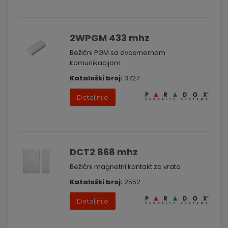
2WPGM 433 mhz
Bežični PGM sa dvosmernom
komunikacijom
Kataloški broj:
3727
Detaljnije
DCT2 868 mhz
Bežični magnetni kontakt za vrata
Kataloški broj:
2552
Detaljnije