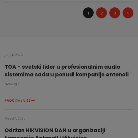
1
2
3
Jul 21, 2026
TOA - svetski lider u profesionalnim audio
sistemima sada u ponudi kompanije Antenall
Novosti •
PROČITAJ VIŠE
May 27, 2026
Održan HIKVISION DAN u organizaciji