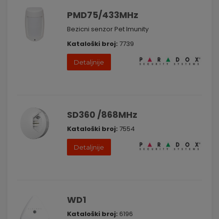
sistema, omogućavajući vam da prilagodite svoju sigurnosnu
PMD75/433MHz
mrežu.
Unapredite sigurnosni sistem bežičnim senzorima i modulima
Bezicni senzor Pet Imunity
433MHz / 868MHz MG i obezbedite vrhunsku zaštitu vašeg
Kataloški broj:
7739
prostora. Kontaktirajte nas danas kako biste saznali više o
našem asortimanu i kako možemo unaprediti vaš sigurnosni
sistem. Vaša bezbednost je naš prioritet.
Detaljnije
SD360 /868MHz
Kataloški broj:
7554
Detaljnije
WD1
Kataloški broj:
6196