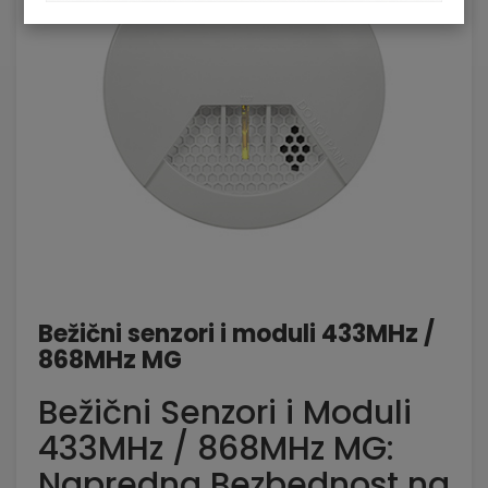
Bežični senzori i moduli 433MHz /
868MHz MG
Bežični Senzori i Moduli
433MHz / 868MHz MG:
Napredna Bezbednost na