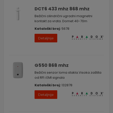
DCT6 433 mhz 868 mhz
Bežični cilindrični ugradni magnetni
kontakt za vrata. Domet 40-70m
Kataloški broj:
5678
Detaljnije
G550 868 mhz
Bežični senzor loma stakla.Visoka zaštita
od RFI i EMI signala
Kataloški broj:
132878
Detaljnije