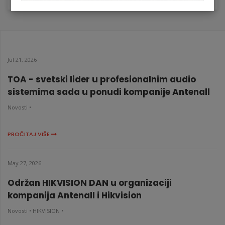
Jul 21, 2026
TOA - svetski lider u profesionalnim audio
sistemima sada u ponudi kompanije Antenall
Novosti •
PROČITAJ VIŠE
May 27, 2026
Održan HIKVISION DAN u organizaciji
kompanija Antenall i Hikvision
Novosti •
HIKVISION •