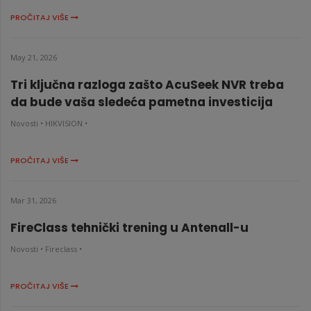
PROČITAJ VIŠE
May 21, 2026
Tri ključna razloga zašto AcuSeek NVR treba
da bude vaša sledeća pametna investicija
Novosti •
HIKVISION •
PROČITAJ VIŠE
Mar 31, 2026
FireClass tehnički trening u Antenall-u
Novosti •
Fireclass •
PROČITAJ VIŠE