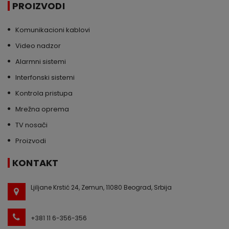
PROIZVODI
Komunikacioni kablovi
Video nadzor
Alarmni sistemi
Interfonski sistemi
Kontrola pristupa
Mrežna oprema
TV nosači
Proizvodi
KONTAKT
Ljiljane Krstić 24, Zemun, 11080 Beograd, Srbija
+381 11 6-356-356