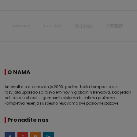
O NAMA
Antenall d.o.o. osnovan je 2003. godine. Naša kompanija se
razvijala uporedo sa razvojem novih globalnih trendova. Kao jedan
od lidera u oblasti sigurnosnih sistema klijentima pružamo
kompletna rešenja i uspešno rešavamo sve poslovne izazove.
Pronađite nas