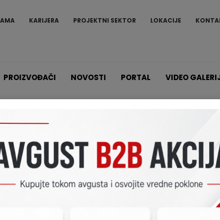
NAMA
KARIJERA
PROJEKTNI SEKTOR
LOKACIJE
KONTA
PROIZVOĐAČI
NOVOSTI
PORTAL
VIDEO GALERI
Proizvodi
Mrežni snimači - NVR (Network video recorder)
Mrežni snimači - NVR (N
Mrežni video snimač (NVR) je specijalizovani 
koji video zapis snima u digitalnom formatu na
uređaj za masovno skladištenje podataka. N
zapisa. Međutim, softver se obično pokreć