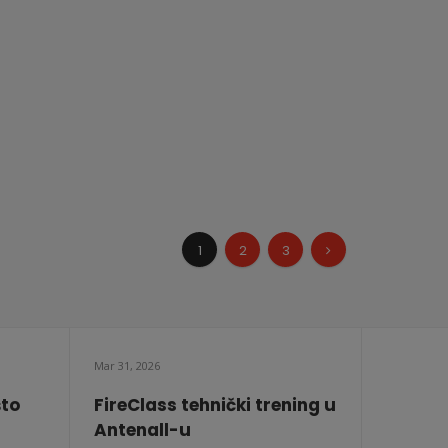
1
2
3
Mar 31, 2026
što
FireClass tehnički trening u
Antenall-u