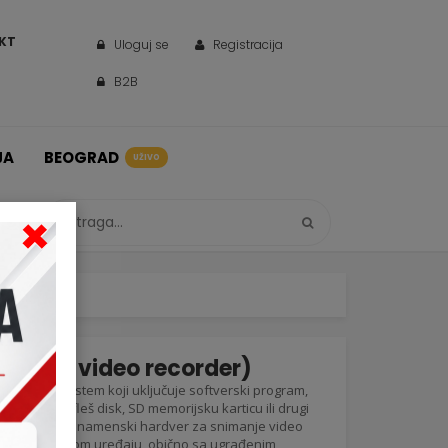
KT
Uloguj se
Registracija
B2B
JA
BEOGRAD
UŽIVO
×
etwork video recorder)
računarski sistem koji uključuje softverski program,
 disk, USB fleš disk, SD memorijsku karticu ili drugi
VR ne sadrži namenski hardver za snimanje video
e na namenskom uređaju, obično sa ugrađenim