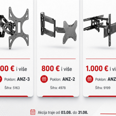
operativnim sistemom. Alternativno, za podršk
se standardni operativni sistemi sa standar
NVR se obično koristi u sistemu IP video nad
Mrežni video snimači se razlikuju od digitalni
iz direktne veze na karticu za snimanje video
na DVR-u, dok se video na NVR-u kodira i obr
skladištenje ili daljinsko gledanje. Dodatna 
kompresovanje ili tagovanje meta podacima.
Postoje hibridni NVR/DVR sistemi za nadzor ko
oblikom NVR-a.
Učitaj više
NVR kućni nadzorni sistemi su obično bežični,
putem veb pregledača i korisniku može biti 
alarm.
sta
Mreža