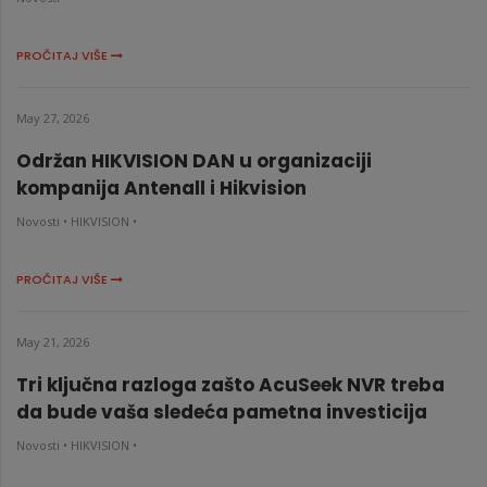
PROČITAJ VIŠE
May 27, 2026
Održan HIKVISION DAN u organizaciji
kompanija Antenall i Hikvision
Novosti •
HIKVISION •
PROČITAJ VIŠE
May 21, 2026
Tri ključna razloga zašto AcuSeek NVR treba
da bude vaša sledeća pametna investicija
Novosti •
HIKVISION •