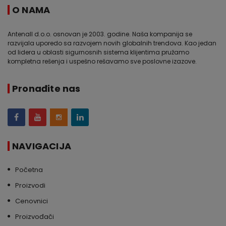
O NAMA
Antenall d.o.o. osnovan je 2003. godine. Naša kompanija se
razvijala uporedo sa razvojem novih globalnih trendova. Kao jedan
od lidera u oblasti sigurnosnih sistema klijentima pružamo
kompletna rešenja i uspešno rešavamo sve poslovne izazove.
Pronađite nas
NAVIGACIJA
Početna
Proizvodi
Cenovnici
Proizvođači