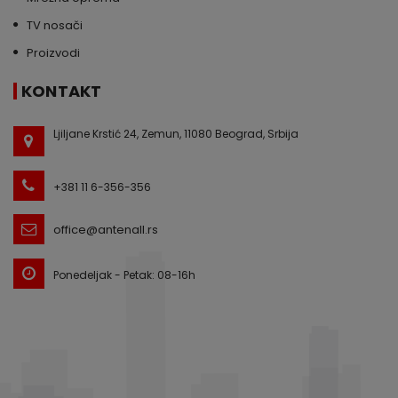
TV nosači
Proizvodi
KONTAKT
Ljiljane Krstić 24, Zemun, 11080 Beograd, Srbija
+381 11 6-356-356
office@antenall.rs
Ponedeljak - Petak: 08-16h