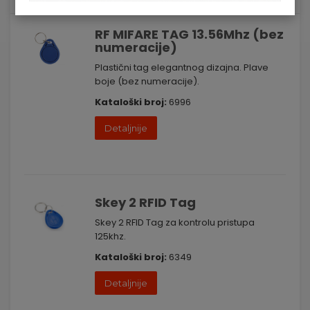
RF MIFARE TAG 13.56Mhz (bez
numeracije)
Plastični tag elegantnog dizajna. Plave
boje (bez numeracije).
Kataloški broj:
6996
Detaljnije
Skey 2 RFID Tag
Skey 2 RFID Tag za kontrolu pristupa
125khz.
Kataloški broj:
6349
Detaljnije