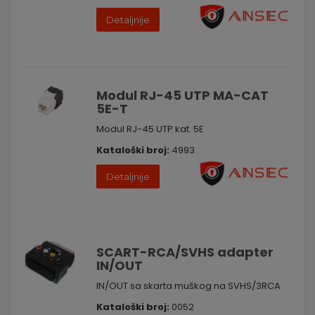
na vaše potrebe, nudimo rešenja koja olakšavaju proces
Detaljnije
povezivanja.
Uzmite kontrolu nad svojim povezivanjem. Posetite nas i
istražite našu raznovrsnu ponudu konektora, adaptera i
modula. Vaš svet povezivanja je na dohvat ruke!
Modul RJ-45 UTP MA-CAT
5E-T
Modul RJ-45 UTP kat. 5E
Kataloški broj:
4993
Detaljnije
SCART-RCA/SVHS adapter
IN/OUT
IN/OUT sa skarta muškog na SVHS/3RCA
Kataloški broj:
0052