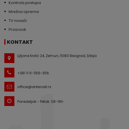
Kontrola pristupa
Mrežna oprema
TV nosači
Proizvodi
KONTAKT
Ljiljane Krstić 24, Zemun, 11080 Beograd, Srbija
+381 11 6-356-356
office@antenall.rs
Ponedeljak - Petak: 08-16h