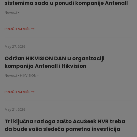
sistemima sada u ponudi kompanije Antenall
Novosti •
PROČITAJ VIŠE
May 27, 2026
Održan HIKVISION DAN u organizaciji
kompanija Antenall i Hikvision
Novosti •
HIKVISION •
PROČITAJ VIŠE
May 21, 2026
Tri ključna razloga zašto AcuSeek NVR treba
da bude vaša sledeća pametna investicija