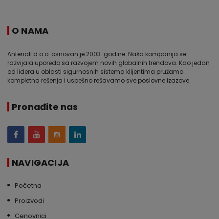
O NAMA
Antenall d.o.o. osnovan je 2003. godine. Naša kompanija se
razvijala uporedo sa razvojem novih globalnih trendova. Kao jedan
od lidera u oblasti sigurnosnih sistema klijentima pružamo
kompletna rešenja i uspešno rešavamo sve poslovne izazove.
Pronađite nas
NAVIGACIJA
Početna
Proizvodi
Cenovnici