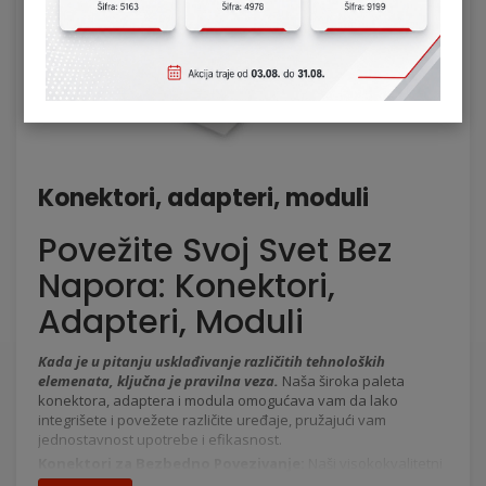
Konektori, adapteri, moduli
Povežite Svoj Svet Bez
Napora: Konektori,
Adapteri, Moduli
Kada je u pitanju usklađivanje različitih tehnoloških
elemenata, ključna je pravilna veza.
Naša široka paleta
konektora, adaptera i modula omogućava vam da lako
integrišete i povežete različite uređaje, pružajući vam
jednostavnost upotrebe i efikasnost.
Konektori za Bezbedno Povezivanje:
Naši visokokvalitetni
konektori pružaju sigurno povezivanje između različitih