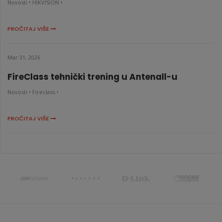
Novosti •
HIKVISION •
PROČITAJ VIŠE
Mar 31, 2026
FireClass tehnički trening u Antenall-u
Novosti •
Fireclass •
PROČITAJ VIŠE