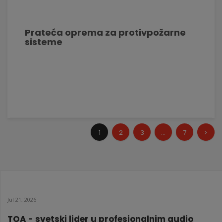
Prateća oprema za protivpožarne
sisteme
1
2
3
...
7
Jul 21, 2026
TOA - svetski lider u profesionalnim audio