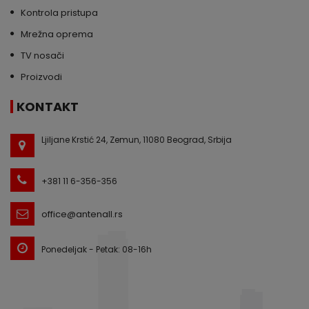
Kontrola pristupa
Mrežna oprema
TV nosači
Proizvodi
KONTAKT
Ljiljane Krstić 24, Zemun, 11080 Beograd, Srbija
+381 11 6-356-356
office@antenall.rs
Ponedeljak - Petak: 08-16h