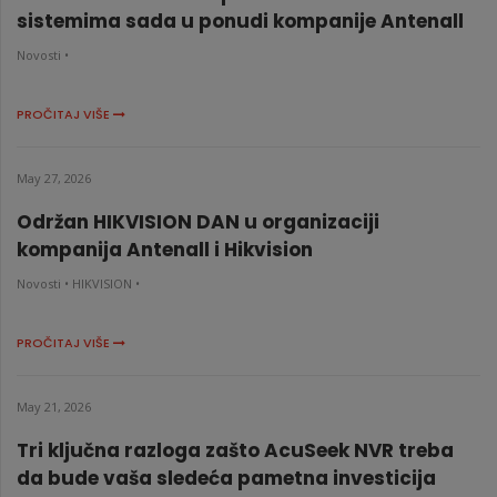
sistemima sada u ponudi kompanije Antenall
Novosti •
PROČITAJ VIŠE
May 27, 2026
Održan HIKVISION DAN u organizaciji
kompanija Antenall i Hikvision
Novosti •
HIKVISION •
PROČITAJ VIŠE
May 21, 2026
Tri ključna razloga zašto AcuSeek NVR treba
da bude vaša sledeća pametna investicija