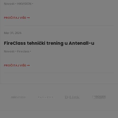
Novosti •
HIKVISION •
PROČITAJ VIŠE
Mar 31, 2026
FireClass tehnički trening u Antenall-u
Novosti •
Fireclass •
PROČITAJ VIŠE