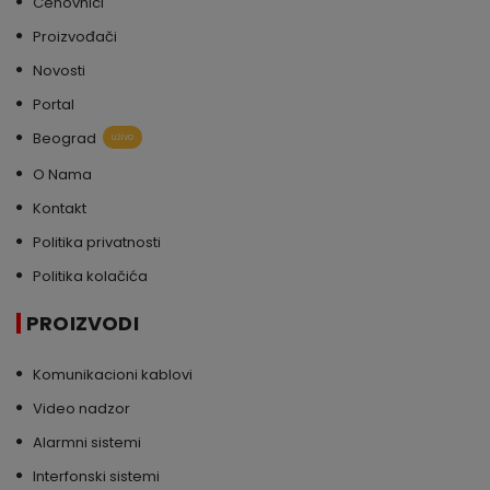
Cenovnici
Proizvođači
Novosti
Portal
Beograd
uživo
O Nama
Kontakt
Politika privatnosti
Politika kolačića
PROIZVODI
Komunikacioni kablovi
Video nadzor
Alarmni sistemi
Interfonski sistemi