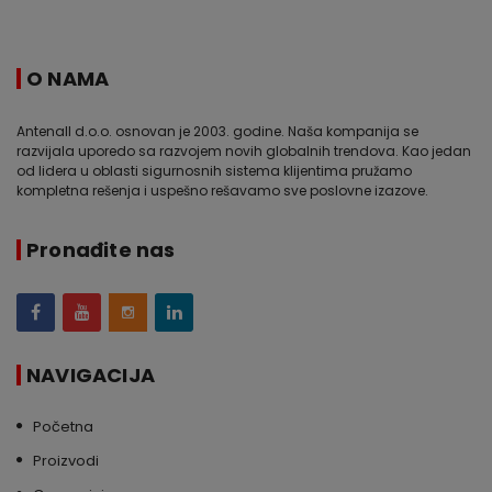
O NAMA
Antenall d.o.o. osnovan je 2003. godine. Naša kompanija se
razvijala uporedo sa razvojem novih globalnih trendova. Kao jedan
od lidera u oblasti sigurnosnih sistema klijentima pružamo
kompletna rešenja i uspešno rešavamo sve poslovne izazove.
Pronađite nas
NAVIGACIJA
Početna
Proizvodi