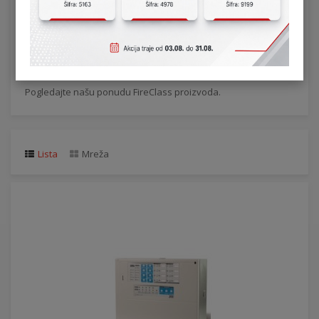
FireClass
Paleta opreme FireClass uključuje konvencionalne,
adresabilne kontrolne table za gašenje gasom sa nizom
pomoćnih uređaja uključujući detektore, oglašivače i pozivne
stanice.
Pogledajte našu ponudu FireClass proizvoda.
Lista
Mreža