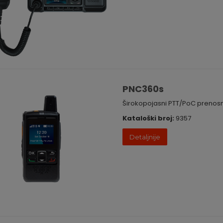
PNC360s
Širokopojasni PTT/PoC prenosn
Kataloški broj:
9357
Detaljnije