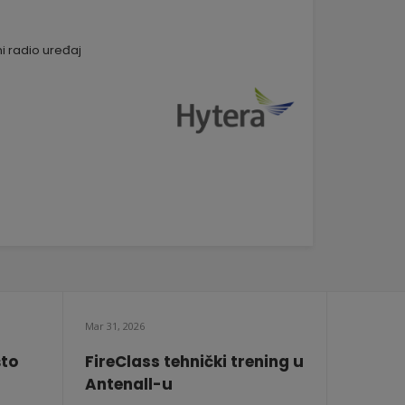
i radio uređaj
Mar 31, 2026
što
FireClass tehnički trening u
Antenall-u