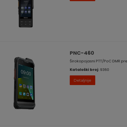
PNC-460
Širokopojasni PTT/PoC DMR pre
Kataloški broj:
9360
Detaljnije