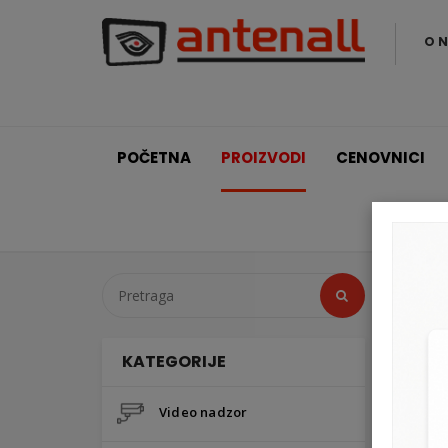
O 
POČETNA
PROIZVODI
CENOVNICI
KATEGORIJE
Video nadzor