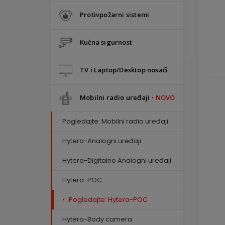
Protivpožarni sistemi
Kućna sigurnost
TV i Laptop/Desktop nosači
Mobilni radio uređaji
• NOVO
Pogledajte: Mobilni radio uređaji
Hytera-Analogni uređaji
Hytera-Digitalno Analogni uređaji
Hytera-POC
Pogledajte: Hytera-POC
Hytera-Body camera