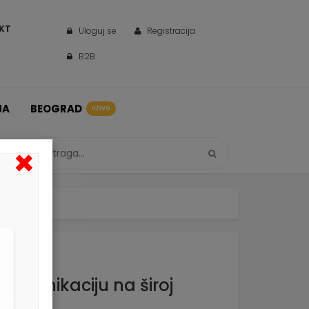
KT
Uloguj se
Registracija
B2B
JA
BEOGRAD
UŽIVO
×
komunikaciju na široj