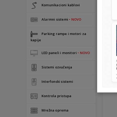
Komunikacioni kablovi
Alarmni sistemi
• NOVO
Parking rampe i motori za
kapije
LED paneli i monitori
• NOVO
Sistemi ozvučenja
Li
Interfonski sistemi
Kontrola pristupa
Mrežna oprema