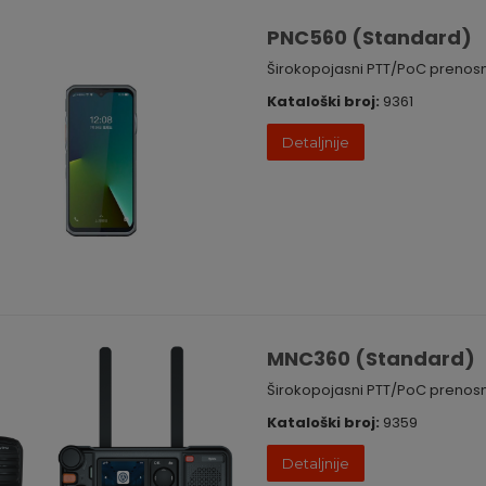
PNC560 (Standard)
Širokopojasni PTT/PoC prenosn
Kataloški broj:
9361
Detaljnije
MNC360 (Standard)
Širokopojasni PTT/PoC prenosn
Kataloški broj:
9359
Detaljnije