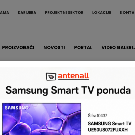
NAMA
KARIJERA
PROJEKTNI SEKTOR
LOKACIJE
KONTA
PROIZVOĐAČI
NOVOSTI
PORTAL
VIDEO GALERI
Proizvodi
Hytera-POC
Hytera-POC
Hytera PoC uređaji za 
teritoriji