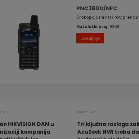
PNC380D/NFC
Širokopojasni PTT/PoC prenosn
Kataloški broj:
9358
Detaljnije
 2026
May 21, 2026
an HIKVISION DAN u
Tri ključna razloga za
nizaciji kompanija
AcuSeek NVR treba da