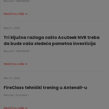
Novosti •
HIKVISION •
PROČITAJ VIŠE
May 21, 2026
Tri ključna razloga zašto AcuSeek NVR treba
da bude vaša sledeća pametna investicija
Novosti •
HIKVISION •
PROČITAJ VIŠE
Mar 31, 2026
FireClass tehnički trening u Antenall-u
Novosti •
Fireclass •
PROČITAJ VIŠE