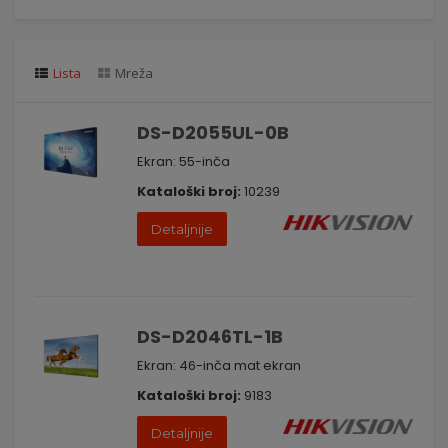
Lista
Mreža
DS-D2055UL-0B
Ekran: 55-inča
Kataloški broj:
10239
Detaljnije
DS-D2046TL-1B
Ekran: 46-inča mat ekran
Kataloški broj:
9183
Detaljnije