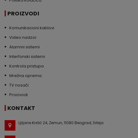
Politika kolačića
PROIZVODI
Komunikacioni kablovi
Video nadzor
Alarmni sistemi
Interfonski sistemi
Kontrola pristupa
Mrežna oprema
TV nosači
Proizvodi
KONTAKT
Ljiljane Krstić 24, Zemun, 11080 Beograd, Srbija