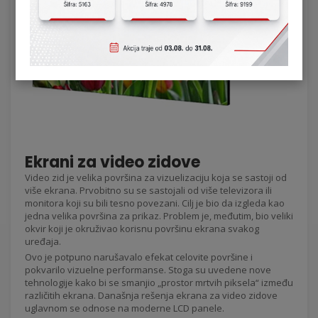
Ekrani za video zidove
Video zid je velika površina za vizuelizaciju koja se sastoji od
više ekrana. Prvobitno su se sastojali od više televizora ili
monitora koji su bili tesno povezani. Cilj je bio da izgleda kao
jedna velika površina za prikaz. Problem je, međutim, bio veliki
okvir koji je okruživao korisnu površinu ekrana svakog
uređaja.
Ovo je potpuno narušavalo efekat celovite površine i
pokvarilo vizuelne performanse. Stoga su uvedene nove
tehnologije kako bi se smanjio „prostor mrtvih piksela“ između
različitih ekrana. Današnja rešenja ekrana za video zidove
uglavnom se odnose na moderne LCD panele.