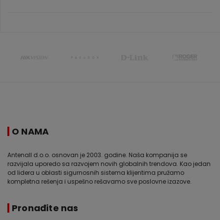
O NAMA
Antenall d.o.o. osnovan je 2003. godine. Naša kompanija se
razvijala uporedo sa razvojem novih globalnih trendova. Kao jedan
od lidera u oblasti sigurnosnih sistema klijentima pružamo
kompletna rešenja i uspešno rešavamo sve poslovne izazove.
Pronađite nas