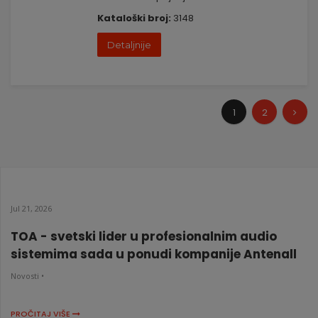
Kataloški broj:
3148
Detaljnije
1
2
Jul 21, 2026
TOA - svetski lider u profesionalnim audio
sistemima sada u ponudi kompanije Antenall
Novosti •
PROČITAJ VIŠE