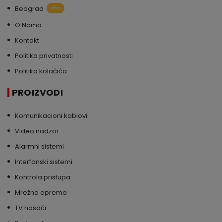
Beograd
uživo
O Nama
Kontakt
Politika privatnosti
Politika kolačića
PROIZVODI
Komunikacioni kablovi
Video nadzor
Alarmni sistemi
Interfonski sistemi
Kontrola pristupa
Mrežna oprema
TV nosači