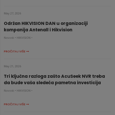
May 27, 2026
Održan HIKVISION DAN u organizaciji
kompanija Antenall i Hikvision
Novosti •
HIKVISION •
PROČITAJ VIŠE
May 21, 2026
Tri ključna razloga zašto AcuSeek NVR treba
da bude vaša sledeća pametna investicija
Novosti •
HIKVISION •
PROČITAJ VIŠE