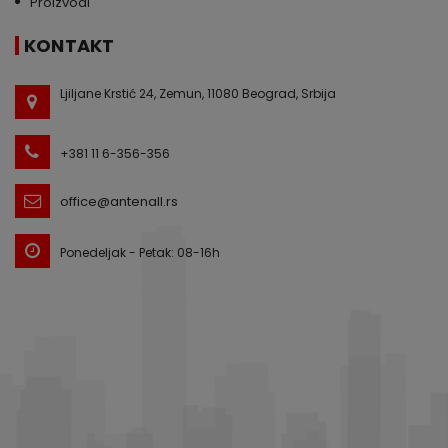
Proizvodi
KONTAKT
Ljiljane Krstić 24, Zemun, 11080 Beograd, Srbija
+381 11 6-356-356
office@antenall.rs
Ponedeljak - Petak: 08-16h