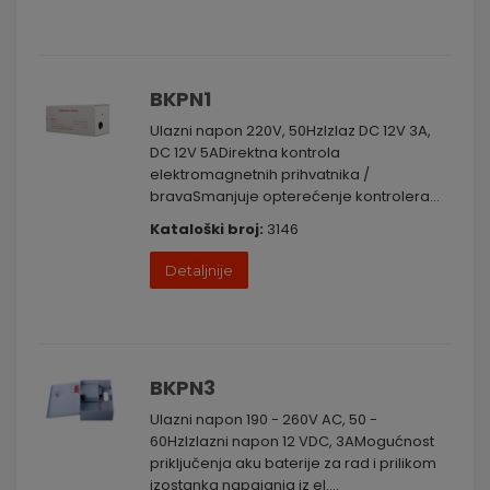
BKPN1
Ulazni napon 220V, 50HzIzlaz DC 12V 3A,
DC 12V 5ADirektna kontrola
elektromagnetnih prihvatnika /
bravaSmanjuje opterećenje kontrolera...
Kataloški broj:
3146
Detaljnije
BKPN3
Ulazni napon 190 - 260V AC, 50 -
60HzIzlazni napon 12 VDC, 3AMogućnost
priključenja aku baterije za rad i prilikom
izostanka napajanja iz el....