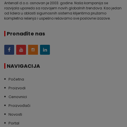
Antenall d.o.o. osnovan je 2003. godine. Naša kompanija se
razvijala uporedo sa razvojem novih globalnih trendova. Kao jedan
od lidera u oblasti sigurnosnih sistema klijentima pružamo
kompletna rešenja i uspešno rešavamo sve poslovne izazove.
Pronađite nas
NAVIGACIJA
Početna
Proizvodi
Cenovnici
Proizvođači
Novosti
Portal