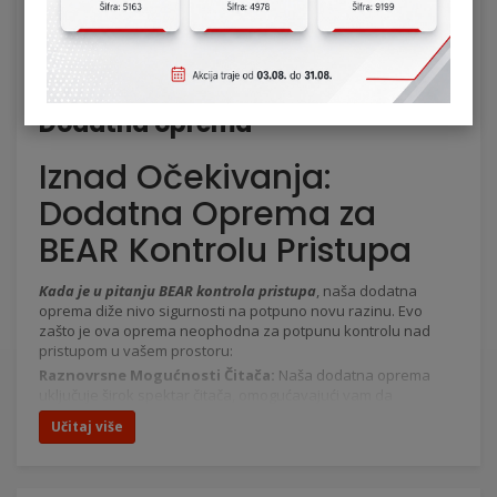
Dodatna oprema
Iznad Očekivanja:
Dodatna Oprema za
BEAR Kontrolu Pristupa
Kada je u pitanju BEAR kontrola pristupa
, naša dodatna
oprema diže nivo sigurnosti na potpuno novu razinu. Evo
zašto je ova oprema neophodna za potpunu kontrolu nad
pristupom u vašem prostoru:
Raznovrsne Mogućnosti Čitača:
Naša dodatna oprema
uključuje širok spektar čitača, omogućavajući vam da
odaberete onaj koji najbolje odgovara vašim potrebama. Bez
Učitaj više
obzira da li preferirate RFID kartice, biometrijske čitače ili
mobilne aplikacije, BEAR nudi rešenja prilagođena vašem
poslovanju.