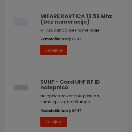
pristupa u vašem prostoru. Vaša bezbednost je naša misija.
MIFARE KARTICA 13.56 Mhz
(bez numeracije)
MIFARE kartica, bez numeracije
Kataloški broj:
6997
Detaljnije
SUHF - Card UHF RF ID
nalepnica
Nalepnica za kontrolu pristupa,
samolepljiva, bez štampe.
Kataloški broj:
6347
Detaljnije