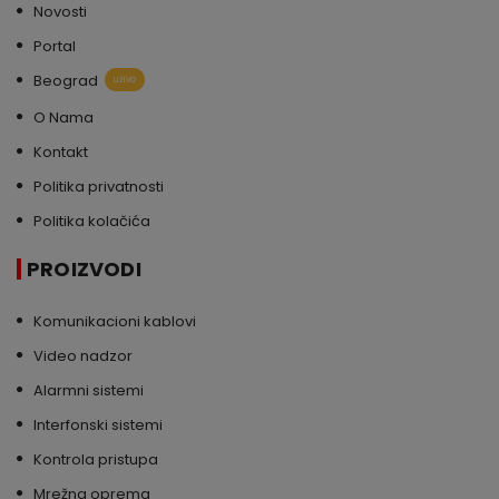
Novosti
Portal
Beograd
uživo
O Nama
Kontakt
Politika privatnosti
Politika kolačića
PROIZVODI
Komunikacioni kablovi
Video nadzor
Alarmni sistemi
Interfonski sistemi
Kontrola pristupa
Mrežna oprema