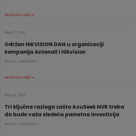
PROČITAJ VIŠE
May 27, 2026
Održan HIKVISION DAN u organizaciji
kompanija Antenall i Hikvision
Novosti •
HIKVISION •
PROČITAJ VIŠE
May 21, 2026
Tri ključna razloga zašto AcuSeek NVR treba
da bude vaša sledeća pametna investicija
Novosti •
HIKVISION •