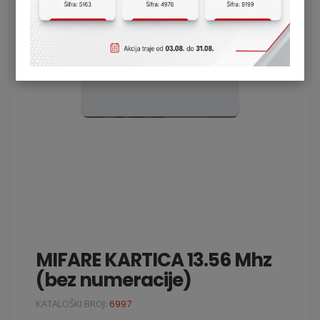
MIFARE KARTICA 13.56 Mhz
(bez numeracije)
KATALOŠKI BROJ:
6997