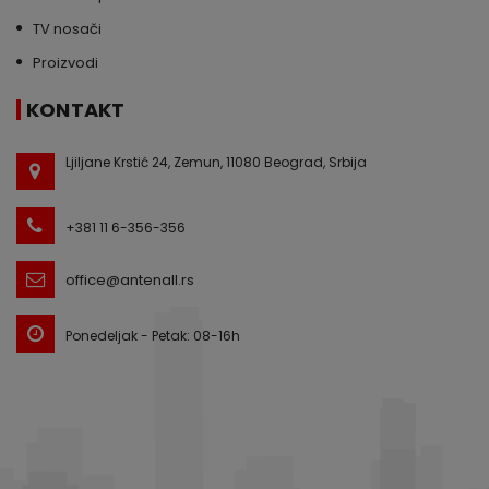
TV nosači
Proizvodi
KONTAKT
Ljiljane Krstić 24, Zemun, 11080 Beograd, Srbija
+381 11 6-356-356
office@antenall.rs
Ponedeljak - Petak: 08-16h