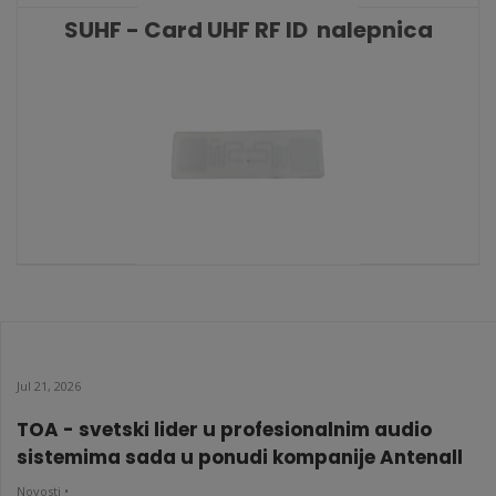
SUHF - Card UHF RF ID nalepnica
KATALOŠKI BROJ: 6346
SUHF - Card UHF RF ID nalepnica
KATALOŠKI BROJ: 6345
Jul 21, 2026
TOA - svetski lider u profesionalnim audio
sistemima sada u ponudi kompanije Antenall
Novosti •