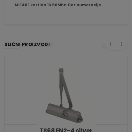
MIFARE kartica 13.56Mhz. Bez numeracije
‹
›
SLIČNI PROIZVODI
TS68 EN2-4 silver