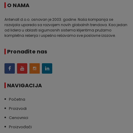
O NAMA
Antenall d.o.o. osnovan je 2003. godine. Naša kompanija se
razvijala uporedo sa razvojem novih globalnih trendova. Kao jedan
od lidera u oblasti sigurnosnih sistema klijentima pružamo
kompletna rešenja i uspešno rešavamo sve poslovne izazove.
Pronađite nas
NAVIGACIJA
Početna
Proizvodi
Cenovnici
Proizvođači