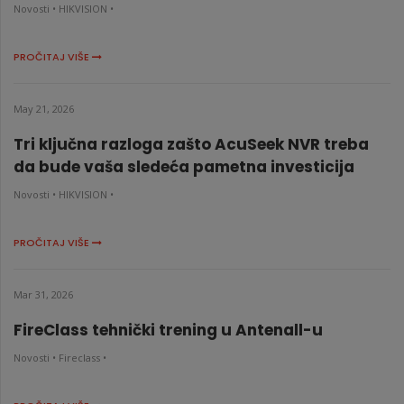
Novosti •
HIKVISION •
PROČITAJ VIŠE
May 21, 2026
Tri ključna razloga zašto AcuSeek NVR treba
da bude vaša sledeća pametna investicija
Novosti •
HIKVISION •
PROČITAJ VIŠE
Mar 31, 2026
FireClass tehnički trening u Antenall-u
Novosti •
Fireclass •