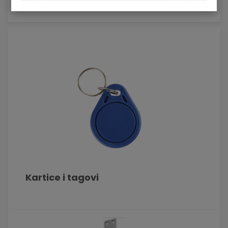
Lista
Mreža
Kartice i tagovi