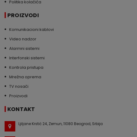
Politika kolačića
PROIZVODI
Komunikacioni kablovi
Video nadzor
Alarmni sistemi
Interfonski sistemi
Kontrola pristupa
Mrežna oprema
TV nosači
Proizvodi
KONTAKT
Ljiljane Krstić 24, Zemun, 11080 Beograd, Srbija