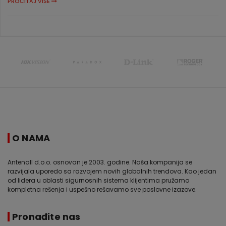
PROČITAJ VIŠE
O NAMA
Antenall d.o.o. osnovan je 2003. godine. Naša kompanija se
razvijala uporedo sa razvojem novih globalnih trendova. Kao jedan
od lidera u oblasti sigurnosnih sistema klijentima pružamo
kompletna rešenja i uspešno rešavamo sve poslovne izazove.
Pronađite nas