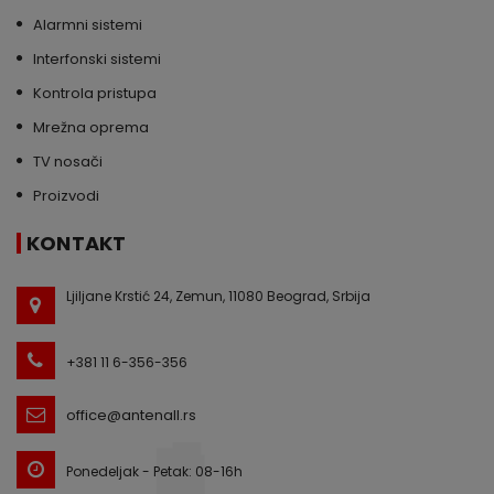
Alarmni sistemi
Interfonski sistemi
Kontrola pristupa
Mrežna oprema
TV nosači
Proizvodi
KONTAKT
Ljiljane Krstić 24, Zemun, 11080 Beograd, Srbija
+381 11 6-356-356
office@antenall.rs
Ponedeljak - Petak: 08-16h