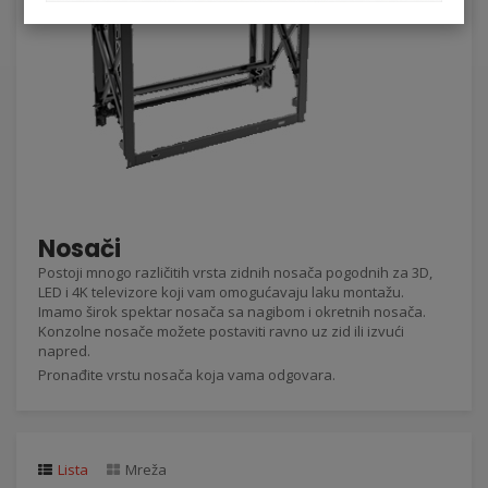
Nosači
Postoji mnogo različitih vrsta zidnih nosača pogodnih za 3D,
LED i 4K televizore koji vam omogućavaju laku montažu.
Imamo širok spektar nosača sa nagibom i okretnih nosača.
Konzolne nosače možete postaviti ravno uz zid ili izvući
napred.
Pronađite vrstu nosača koja vama odgovara.
Lista
Mreža