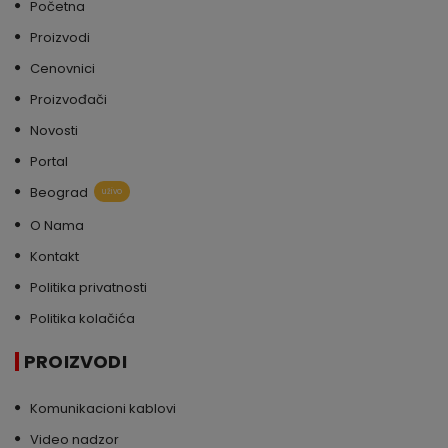
Početna
Proizvodi
Cenovnici
Proizvođači
Novosti
Portal
Beograd
uživo
O Nama
Kontakt
Politika privatnosti
Politika kolačića
PROIZVODI
Komunikacioni kablovi
Video nadzor