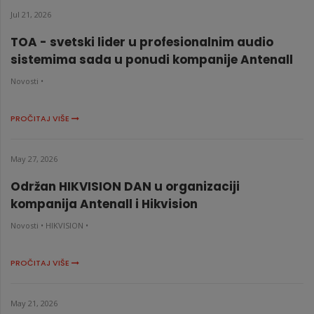
Jul 21, 2026
TOA - svetski lider u profesionalnim audio
sistemima sada u ponudi kompanije Antenall
Novosti •
PROČITAJ VIŠE
May 27, 2026
Održan HIKVISION DAN u organizaciji
kompanija Antenall i Hikvision
Novosti •
HIKVISION •
PROČITAJ VIŠE
May 21, 2026