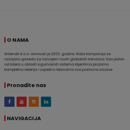
O NAMA
Antenall d.o.o. osnovan je 2003. godine. Naša kompanija se
razvijala uporedo sa razvojem novih globalnih trendova. Kao jedan
od lidera u oblasti sigurnosnih sistema klijentima pružamo
kompletna rešenja i uspešno rešavamo sve poslovne izazove.
Pronađite nas
NAVIGACIJA