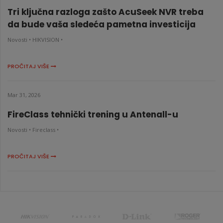
Tri ključna razloga zašto AcuSeek NVR treba
da bude vaša sledeća pametna investicija
Novosti •
HIKVISION •
PROČITAJ VIŠE
Mar 31, 2026
FireClass tehnički trening u Antenall-u
Novosti •
Fireclass •
PROČITAJ VIŠE