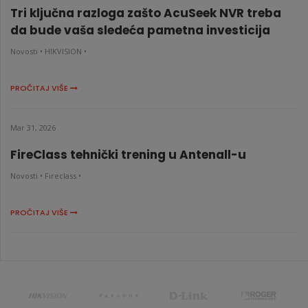
Tri ključna razloga zašto AcuSeek NVR treba
da bude vaša sledeća pametna investicija
Novosti •
HIKVISION •
PROČITAJ VIŠE
Mar 31, 2026
FireClass tehnički trening u Antenall-u
Novosti •
Fireclass •
PROČITAJ VIŠE