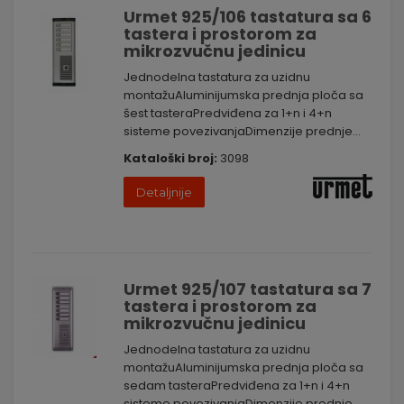
Urmet 925/106 tastatura sa 6
tastera i prostorom za
mikrozvučnu jedinicu
Jednodelna tastatura za uzidnu
montažuAluminijumska prednja ploča sa
šest tasteraPredviđena za 1+n i 4+n
sisteme povezivanjaDimenzije prednje...
Kataloški broj:
3098
Detaljnije
Urmet 925/107 tastatura sa 7
tastera i prostorom za
mikrozvučnu jedinicu
Jednodelna tastatura za uzidnu
montažuAluminijumska prednja ploča sa
sedam tasteraPredviđena za 1+n i 4+n
sisteme povezivanjaDimenzije prednje...