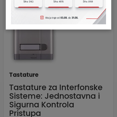
Tastature
Tastature za Interfonske
Sisteme: Jednostavna i
Sigurna Kontrola
Pristupa