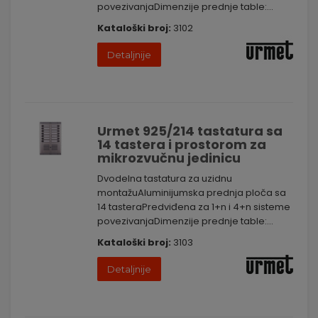
povezivanjaDimenzije prednje table:...
Kataloški broj:
3102
Detaljnije
Urmet 925/214 tastatura sa
14 tastera i prostorom za
mikrozvučnu jedinicu
Dvodelna tastatura za uzidnu
montažuAluminijumska prednja ploča sa
14 tasteraPredviđena za 1+n i 4+n sisteme
povezivanjaDimenzije prednje table:...
Kataloški broj:
3103
Detaljnije