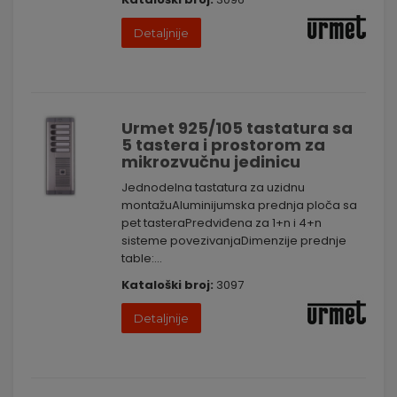
Detaljnije
Urmet 925/105 tastatura sa
5 tastera i prostorom za
mikrozvučnu jedinicu
Jednodelna tastatura za uzidnu
montažuAluminijumska prednja ploča sa
pet tasteraPredviđena za 1+n i 4+n
sisteme povezivanjaDimenzije prednje
table:...
Kataloški broj:
3097
Detaljnije