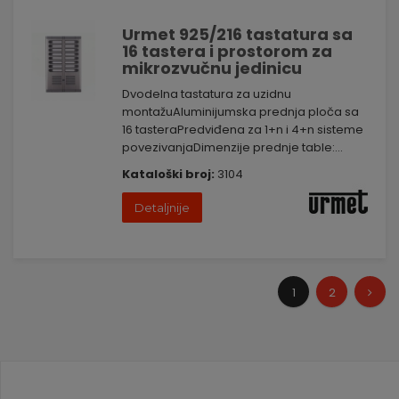
Urmet 925/216 tastatura sa
16 tastera i prostorom za
mikrozvučnu jedinicu
Dvodelna tastatura za uzidnu
montažuAluminijumska prednja ploča sa
16 tasteraPredviđena za 1+n i 4+n sisteme
povezivanjaDimenzije prednje table:...
Kataloški broj:
3104
Detaljnije
1
2