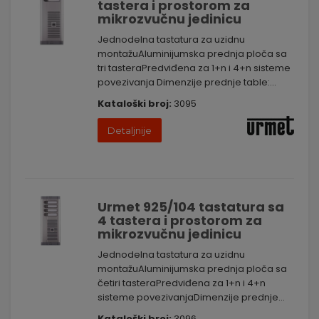
tastera i prostorom za
mikrozvučnu jedinicu
Jednodelna tastatura za uzidnu
montažuAluminijumska prednja ploča sa
tri tasteraPredviđena za 1+n i 4+n sisteme
povezivanja Dimenzije prednje table:...
Kataloški broj:
3095
Detaljnije
Urmet 925/104 tastatura sa
4 tastera i prostorom za
mikrozvučnu jedinicu
Jednodelna tastatura za uzidnu
montažuAluminijumska prednja ploča sa
četiri tasteraPredviđena za 1+n i 4+n
sisteme povezivanjaDimenzije prednje...
Kataloški broj:
3096