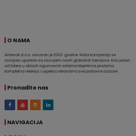
O NAMA
Antenall d.o.o. osnovan je 2003. godine. Naša kompanija se
razvijala uporedo sa razvojem novih globalnih trendova. Kao jedan
od lidera u oblasti sigurnosnih sistema klijentima pružamo
kompletna rešenja i uspešno rešavamo sve poslovne izazove.
Pronađite nas
NAVIGACIJA