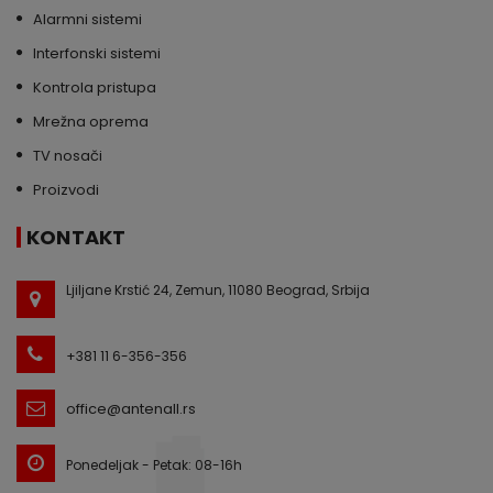
Alarmni sistemi
Interfonski sistemi
Kontrola pristupa
Mrežna oprema
TV nosači
Proizvodi
KONTAKT
Ljiljane Krstić 24, Zemun, 11080 Beograd, Srbija
+381 11 6-356-356
office@antenall.rs
Ponedeljak - Petak: 08-16h