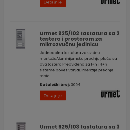
Detaljnije
Kontaktirajte nas danas kako biste saznali više o našem
asortimanu i kako možemo unaprediti vaš interfonski sistem.
Vaša sigurnost je naš prioritet.
Urmet 925/102 tastatura sa 2
tastera i prostorom za
mikrozvučnu jedinicu
Jednodelna tastatura za uzidnu
montažuAluminijumska prednja ploča sa
dva tastera Predviđena za 1+n i 4+n
sisteme povezivanjaDimenzije prednje
table:...
Kataloški broj:
3094
Detaljnije
Urmet 925/103 tastatura sa 3