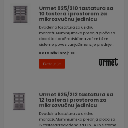
Urmet 925/210 tastatura sa
10 tastera i prostorom za
mikrozvučnu jedinicu
Dvodelna tastatura za uzidnu
montažuAluminijumska prednja ploča sa
deset tasteraPredviđena za 1+n i 4+n
sisteme povezivanjaDimenzije prednje...
Kataloški broj:
3101
Detaljnije
Urmet 925/212 tastatura sa
12 tastera i prostorom za
mikrozvučnu jedinicu
Dvodelna tastatura za uzidnu
montažuAluminijumska prednja ploča sa
12 tasteraPredviđena za 1+n i 4+n sisteme