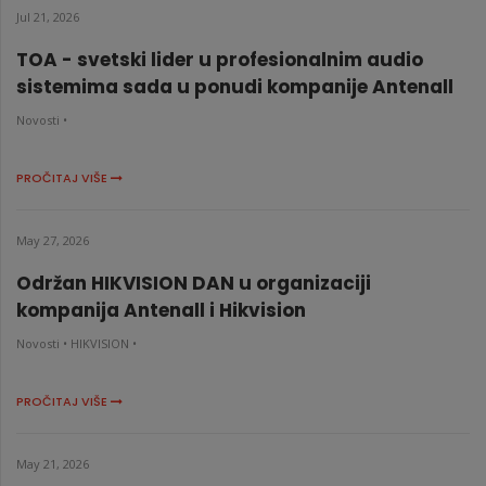
Jul 21, 2026
TOA - svetski lider u profesionalnim audio
sistemima sada u ponudi kompanije Antenall
Novosti •
PROČITAJ VIŠE
May 27, 2026
Održan HIKVISION DAN u organizaciji
kompanija Antenall i Hikvision
Novosti •
HIKVISION •
PROČITAJ VIŠE
May 21, 2026