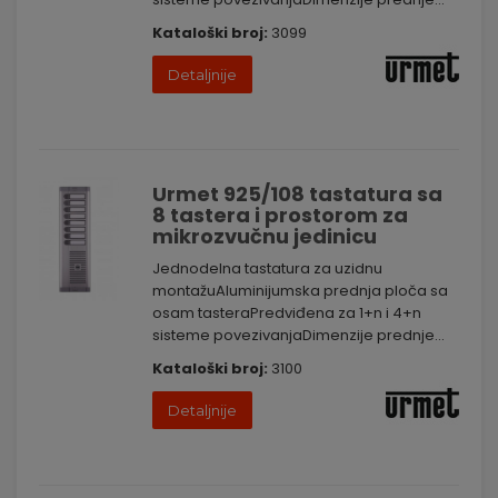
Kataloški broj:
3099
Detaljnije
Urmet 925/108 tastatura sa
8 tastera i prostorom za
mikrozvučnu jedinicu
Jednodelna tastatura za uzidnu
montažuAluminijumska prednja ploča sa
osam tasteraPredviđena za 1+n i 4+n
sisteme povezivanjaDimenzije prednje...
Kataloški broj:
3100
Detaljnije