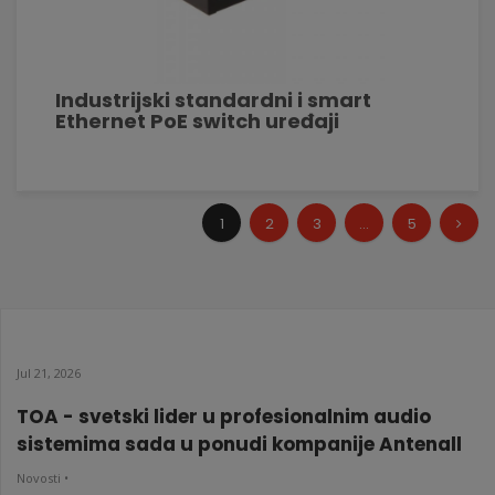
Industrijski standardni i smart
Ethernet PoE switch uređaji
1
2
3
...
5
Jul 21, 2026
TOA - svetski lider u profesionalnim audio
sistemima sada u ponudi kompanije Antenall
Novosti •