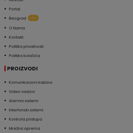
Portal
Beograd
uživo
O Nama
Kontakt
Politika privatnosti
Politika kolačića
PROIZVODI
Komunikacioni kablovi
Video nadzor
Alarmni sistemi
Interfonski sistemi
Kontrola pristupa
Mrežna oprema