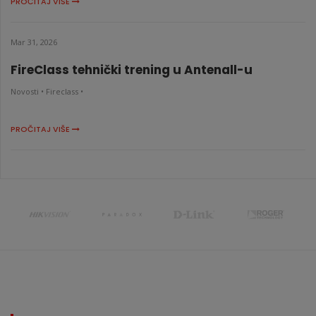
PROČITAJ VIŠE
Mar 31, 2026
FireClass tehnički trening u Antenall-u
Novosti •
Fireclass •
PROČITAJ VIŠE