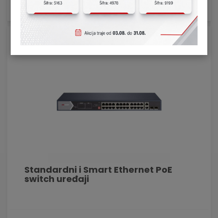
Lista
Mreža
Standardni i Smart Ethernet PoE
switch uređaji