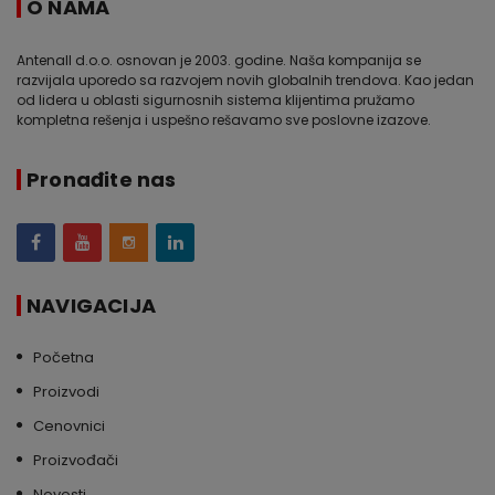
O NAMA
Antenall d.o.o. osnovan je 2003. godine. Naša kompanija se
razvijala uporedo sa razvojem novih globalnih trendova. Kao jedan
od lidera u oblasti sigurnosnih sistema klijentima pružamo
kompletna rešenja i uspešno rešavamo sve poslovne izazove.
Pronađite nas
NAVIGACIJA
Početna
Proizvodi
Cenovnici
Proizvođači
Novosti