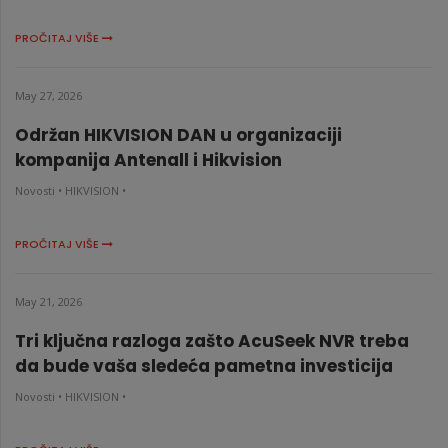
PROČITAJ VIŠE
May 27, 2026
Održan HIKVISION DAN u organizaciji
kompanija Antenall i Hikvision
Novosti •
HIKVISION •
PROČITAJ VIŠE
May 21, 2026
Tri ključna razloga zašto AcuSeek NVR treba
da bude vaša sledeća pametna investicija
Novosti •
HIKVISION •