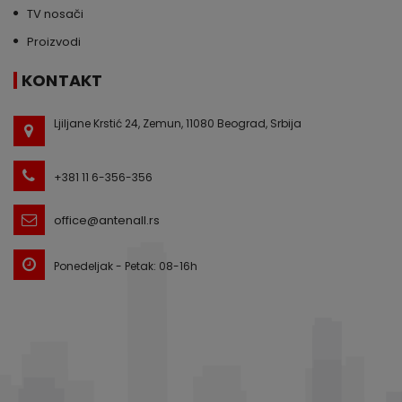
TV nosači
Proizvodi
KONTAKT
Ljiljane Krstić 24, Zemun, 11080 Beograd, Srbija
+381 11 6-356-356
office@antenall.rs
Ponedeljak - Petak: 08-16h