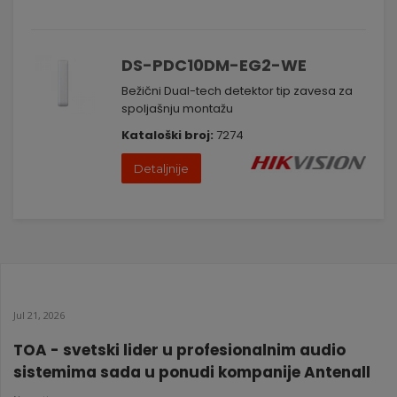
DS-PDC10DM-EG2-WE
Bežični Dual-tech detektor tip zavesa za
spoljašnju montažu
Kataloški broj:
7274
Detaljnije
Jul 21, 2026
TOA - svetski lider u profesionalnim audio
sistemima sada u ponudi kompanije Antenall