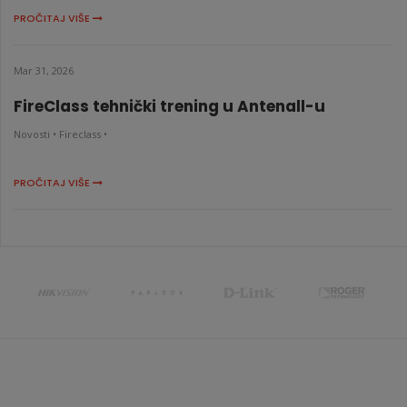
PROČITAJ VIŠE
Mar 31, 2026
FireClass tehnički trening u Antenall-u
Novosti •
Fireclass •
PROČITAJ VIŠE