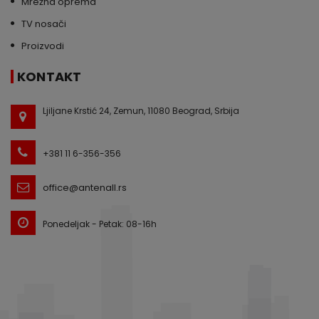
Mrežna oprema
TV nosači
Proizvodi
KONTAKT
Ljiljane Krstić 24, Zemun, 11080 Beograd, Srbija
+381 11 6-356-356
office@antenall.rs
Ponedeljak - Petak: 08-16h