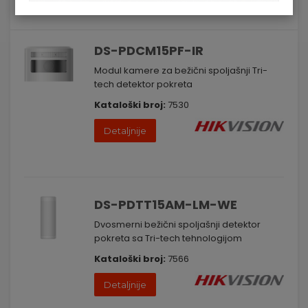
Lista
Mreža
DS-PDCM15PF-IR
Modul kamere za bežični spoljašnji Tri-
tech detektor pokreta
Kataloški broj:
7530
Detaljnije
DS-PDTT15AM-LM-WE
Dvosmerni bežični spoljašnji detektor
pokreta sa Tri-tech tehnologijom
Kataloški broj:
7566
Detaljnije