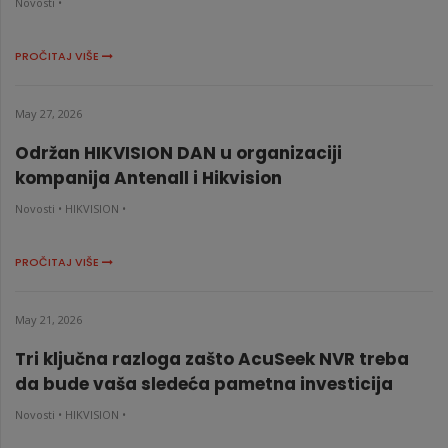
Novosti •
PROČITAJ VIŠE
May 27, 2026
Održan HIKVISION DAN u organizaciji
kompanija Antenall i Hikvision
Novosti •
HIKVISION •
PROČITAJ VIŠE
May 21, 2026
Tri ključna razloga zašto AcuSeek NVR treba
da bude vaša sledeća pametna investicija
Novosti •
HIKVISION •