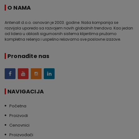
O NAMA
Antenall d.o.o. osnovan je 2003. godine. Naša kompanija se
razvijala uporedo sa razvojem novih globalnih trendova. Kao jedan
od lidera u oblasti sigurnosnih sistema klijentima pružamo
kompletna rešenja i uspešno rešavamo sve poslovne izazove.
Pronađite nas
NAVIGACIJA
Početna
Proizvodi
Cenovnici
Proizvođači