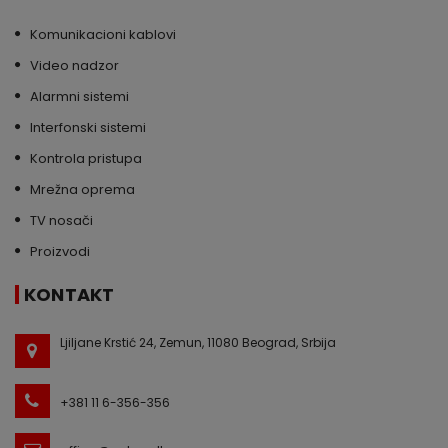
Komunikacioni kablovi
Video nadzor
Alarmni sistemi
Interfonski sistemi
Kontrola pristupa
Mrežna oprema
TV nosači
Proizvodi
KONTAKT
Ljiljane Krstić 24, Zemun, 11080 Beograd, Srbija
+381 11 6-356-356