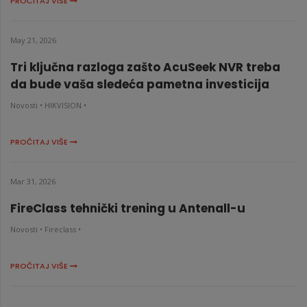
PROČITAJ VIŠE
May 21, 2026
Tri ključna razloga zašto AcuSeek NVR treba
da bude vaša sledeća pametna investicija
Novosti •
HIKVISION •
PROČITAJ VIŠE
Mar 31, 2026
FireClass tehnički trening u Antenall-u
Novosti •
Fireclass •
PROČITAJ VIŠE