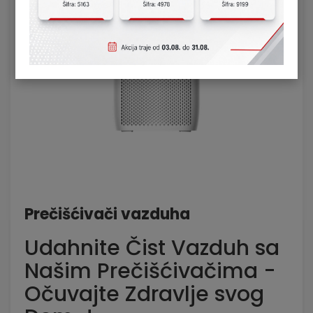
Prečišćivači vazduha
Udahnite Čist Vazduh sa
Našim Prečišćivačima -
Očuvajte Zdravlje svog