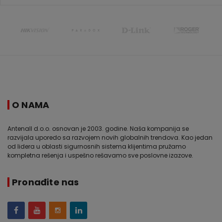
O NAMA
Antenall d.o.o. osnovan je 2003. godine. Naša kompanija se
razvijala uporedo sa razvojem novih globalnih trendova. Kao jedan
od lidera u oblasti sigurnosnih sistema klijentima pružamo
kompletna rešenja i uspešno rešavamo sve poslovne izazove.
Pronađite nas