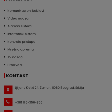
Komunikacioni kablovi
Video nadzor
Alarmni sistemi
Interfonski sistemi
Kontrola pristupa
Mrežna oprema
TV nosači
Proizvodi
KONTAKT
Ljiljane Krstić 24, Zemun, 11080 Beograd, Srbija
+381 11 6-356-356