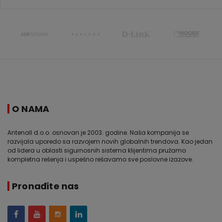
O NAMA
Antenall d.o.o. osnovan je 2003. godine. Naša kompanija se
razvijala uporedo sa razvojem novih globalnih trendova. Kao jedan
od lidera u oblasti sigurnosnih sistema klijentima pružamo
kompletna rešenja i uspešno rešavamo sve poslovne izazove.
Pronađite nas