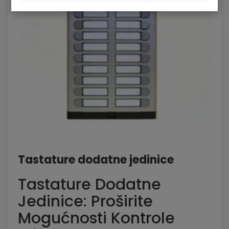
Tastature dodatne jedinice
Tastature Dodatne
Jedinice: Proširite
Mogućnosti Kontrole