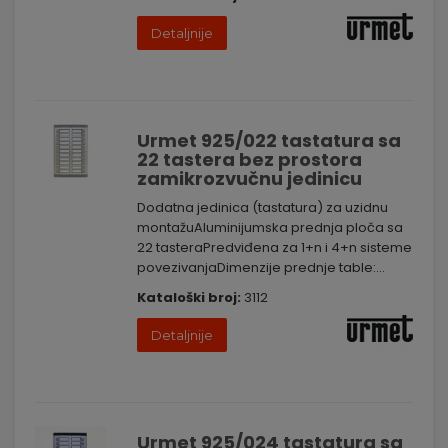
Uložite u visokokvalitetne tastature dodatne jedinice i proširite
Detaljnije
mogućnosti kontrole pristupa u vašem objektu. Kontaktirajte
nas danas kako biste saznali više o našem asortimanu i kako
možemo unaprediti vaš sistem kontrole pristupa. Vaša
sigurnost je naš prioritet.
Urmet 925/022 tastatura sa
22 tastera bez prostora
zamikrozvučnu jedinicu
Dodatna jedinica (tastatura) za uzidnu
montažuAluminijumska prednja ploča sa
22 tasteraPredviđena za 1+n i 4+n sisteme
povezivanjaDimenzije prednje table:...
Kataloški broj:
3112
Detaljnije
Urmet 925/024 tastatura sa