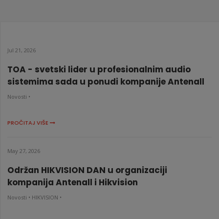
Jul 21, 2026
TOA - svetski lider u profesionalnim audio
sistemima sada u ponudi kompanije Antenall
Novosti •
PROČITAJ VIŠE
May 27, 2026
Održan HIKVISION DAN u organizaciji
kompanija Antenall i Hikvision
Novosti •
HIKVISION •