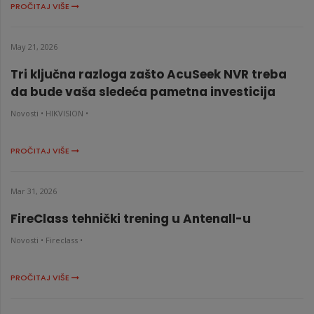
PROČITAJ VIŠE
May 21, 2026
Tri ključna razloga zašto AcuSeek NVR treba
da bude vaša sledeća pametna investicija
Novosti •
HIKVISION •
PROČITAJ VIŠE
Mar 31, 2026
FireClass tehnički trening u Antenall-u
Novosti •
Fireclass •
PROČITAJ VIŠE