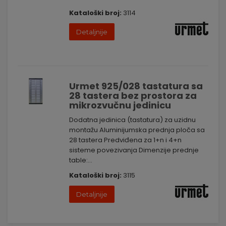
Kataloški broj:
3114
Detaljnije
Urmet 925/028 tastatura sa
28 tastera bez prostora za
mikrozvučnu jedinicu
Dodatna jedinica (tastatura) za uzidnu
montažu Aluminijumska prednja ploča sa
28 tastera Predviđena za 1+n i 4+n
sisteme povezivanja Dimenzije prednje
table:...
Kataloški broj:
3115
Detaljnije