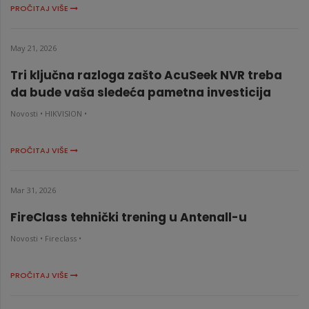
PROČITAJ VIŠE
May 21, 2026
Tri ključna razloga zašto AcuSeek NVR treba
da bude vaša sledeća pametna investicija
Novosti •
HIKVISION •
PROČITAJ VIŠE
Mar 31, 2026
FireClass tehnički trening u Antenall-u
Novosti •
Fireclass •
PROČITAJ VIŠE