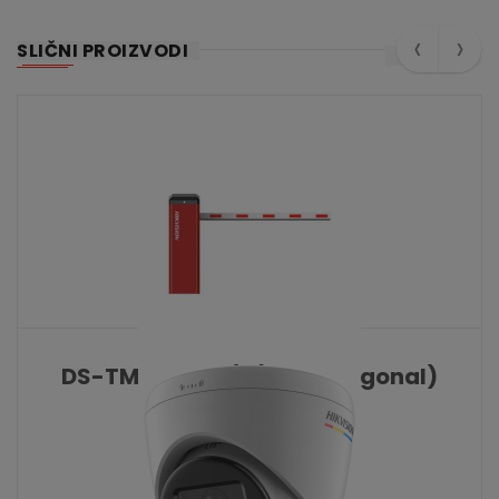
‹
›
SLIČNI PROIZVODI
DS-TMG520-H/B(3m octagonal)
KATALOŠKI BROJ: 10525