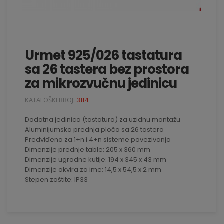
Urmet 925/026 tastatura
sa 26 tastera bez prostora
za mikrozvučnu jedinicu
KATALOŠKI BROJ:
3114
Dodatna jedinica (tastatura) za uzidnu montažu
Aluminijumska prednja ploča sa 26 tastera
Predviđena za 1+n i 4+n sisteme povezivanja
Dimenzije prednje table: 205 x 360 mm
Dimenzije ugradne kutije: 194 x 345 x 43 mm
Dimenzije okvira za ime: 14,5 x 54,5 x 2 mm
Stepen zaštite: IP33