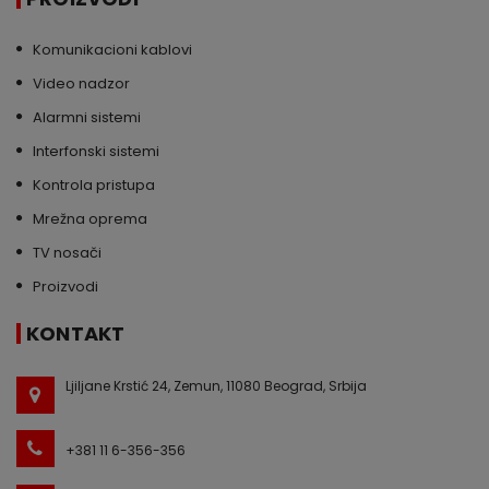
Komunikacioni kablovi
Video nadzor
Alarmni sistemi
Interfonski sistemi
Kontrola pristupa
Mrežna oprema
TV nosači
Proizvodi
KONTAKT
Ljiljane Krstić 24, Zemun, 11080 Beograd, Srbija
+381 11 6-356-356