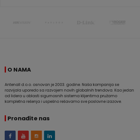
O NAMA
Antenall d.o.o. osnovan je 2003. godine. Naša kompanija se
razvijala uporedo sa razvojem novih globalnih trendova. Kao jedan
od lidera u oblasti sigurnosnih sistema klijentima pružamo
kompletna rešenja i uspešno rešavamo sve poslovne izazove.
Pronađite nas