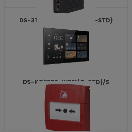
DS-3T1506HP-SI-4P2F(O-STD)
KATALOŠKI BROJ: 10477
DS-KC9570-WTE1(O-STD)/S
KATALOŠKI BROJ: 10479