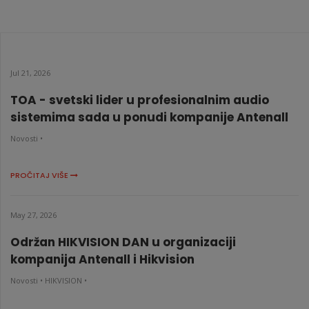
MCP200
KATALOŠKI BROJ: 10475
Jul 21, 2026
TOA - svetski lider u profesionalnim audio
sistemima sada u ponudi kompanije Antenall
Novosti •
PROČITAJ VIŠE
May 27, 2026
Održan HIKVISION DAN u organizaciji
kompanija Antenall i Hikvision
Novosti •
HIKVISION •