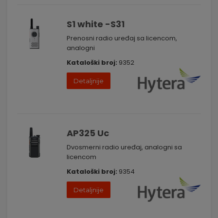
S1 white -S31
Prenosni radio uređaj sa licencom,
analogni
Kataloški broj:
9352
Detaljnije
AP325 Uc
Dvosmerni radio uređaj, analogni sa
licencom
Kataloški broj:
9354
Detaljnije