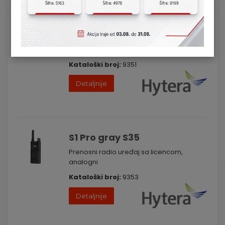
S1 mini S10 Uc
Prenosni radio uređaj sa licencom,
analogni
Kataloški broj:
9351
Detaljnije
S1 Pro gray S35
Prenosni radio uređaj sa licencom,
analogni
Kataloški broj:
9353
Detaljnije