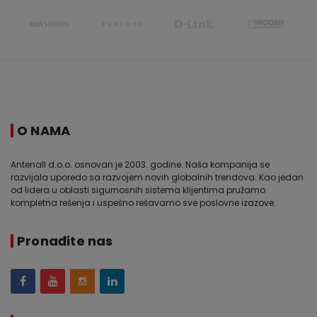
O NAMA
Antenall d.o.o. osnovan je 2003. godine. Naša kompanija se
razvijala uporedo sa razvojem novih globalnih trendova. Kao jedan
od lidera u oblasti sigurnosnih sistema klijentima pružamo
kompletna rešenja i uspešno rešavamo sve poslovne izazove.
Pronađite nas