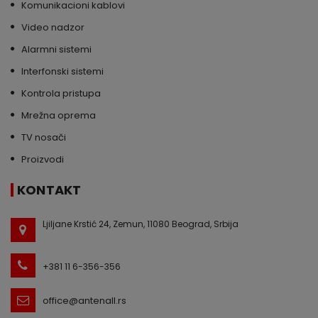
Komunikacioni kablovi
Video nadzor
Alarmni sistemi
Interfonski sistemi
Kontrola pristupa
Mrežna oprema
TV nosači
Proizvodi
KONTAKT
Ljiljane Krstić 24, Zemun, 11080 Beograd, Srbija
+381 11 6-356-356
office@antenall.rs