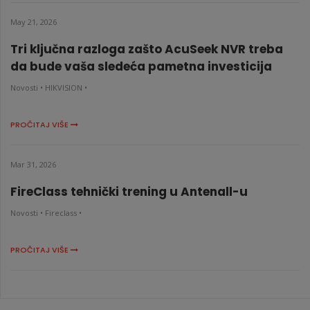
May 21, 2026
Tri ključna razloga zašto AcuSeek NVR treba
da bude vaša sledeća pametna investicija
Novosti •
HIKVISION •
PROČITAJ VIŠE
Mar 31, 2026
FireClass tehnički trening u Antenall-u
Novosti •
Fireclass •
PROČITAJ VIŠE