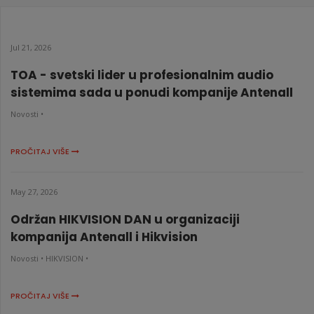
Jul 21, 2026
TOA - svetski lider u profesionalnim audio
sistemima sada u ponudi kompanije Antenall
Novosti •
PROČITAJ VIŠE
May 27, 2026
Održan HIKVISION DAN u organizaciji
kompanija Antenall i Hikvision
Novosti •
HIKVISION •
PROČITAJ VIŠE