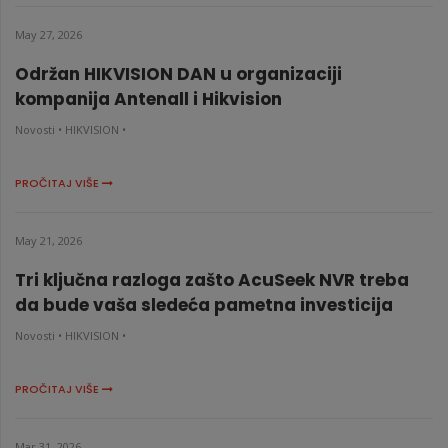
May 27, 2026
Održan HIKVISION DAN u organizaciji
kompanija Antenall i Hikvision
Novosti •
HIKVISION •
PROČITAJ VIŠE
May 21, 2026
Tri ključna razloga zašto AcuSeek NVR treba
da bude vaša sledeća pametna investicija
Novosti •
HIKVISION •
PROČITAJ VIŠE
Mar 31, 2026