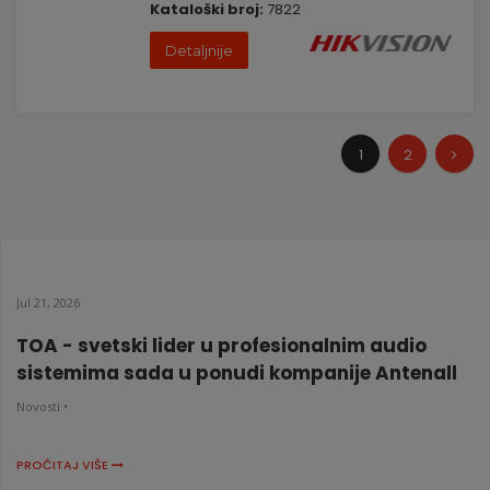
Kataloški broj:
7822
Detaljnije
1
2
Jul 21, 2026
TOA - svetski lider u profesionalnim audio
sistemima sada u ponudi kompanije Antenall
Novosti •
PROČITAJ VIŠE