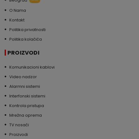
Beograd
O Nama
Kontakt
Politika privatnosti
Politika kolačića
PROIZVODI
Komunikacioni kablovi
Video nadzor
Alarmni sistemi
Interfonski sistemi
Kontrola pristupa
Mrežna oprema
TV nosači
Proizvodi