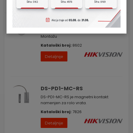
Lista
Mreža
DS-PDPC12P-EG2
Žični PIRCAM Detektor Za Unutrašnju
Montažu
Kataloški broj:
8602
Detaljnije
DS-PD1-MC-RS
DS-PD1-MC-RS je magnetni kontakt
namenjen za rolo vrata.
Kataloški broj:
7826
Detaljnije