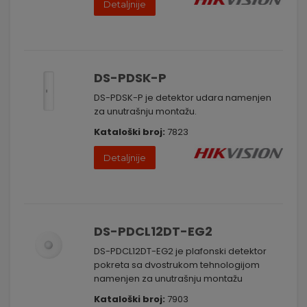
Detaljnije
DS-PDSK-P
DS-PDSK-P je detektor udara namenjen
za unutrašnju montažu.
Kataloški broj:
7823
Detaljnije
DS-PDCL12DT-EG2
DS-PDCL12DT-EG2 je plafonski detektor
pokreta sa dvostrukom tehnologijom
namenjen za unutrašnju montažu
Kataloški broj:
7903