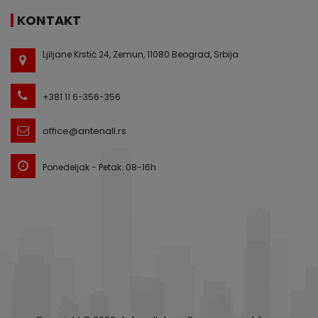
KONTAKT
Ljiljane Krstić 24, Zemun, 11080 Beograd, Srbija
+381 11 6-356-356
office@antenall.rs
Ponedeljak - Petak: 08-16h