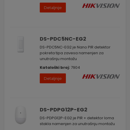
Detaljnije
DS-PDC5NC-EG2
DS-PDC5NC-EG2 je Nano PIR detektor
pokreta tipa zavesa namenjen za
unutrašnju montažu
Kataloški broj:
7904
Detaljnije
DS-PDPG12P-EG2
DS-PDPG12P-EG2 je PIR + detektor loma
stakla namenjen za unutrašnju montažu