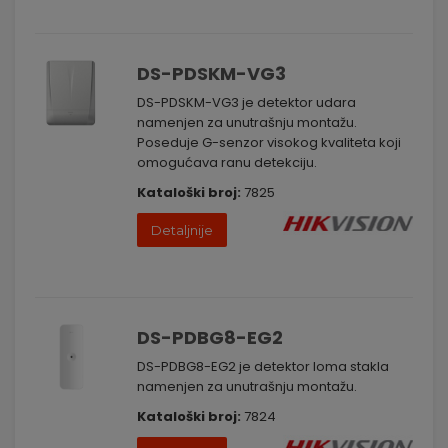
DS-PDSKM-VG3
DS-PDSKM-VG3 je detektor udara
namenjen za unutrašnju montažu.
Poseduje G-senzor visokog kvaliteta koji
omogućava ranu detekciju.
Kataloški broj:
7825
Detaljnije
DS-PDBG8-EG2
DS-PDBG8-EG2 je detektor loma stakla
namenjen za unutrašnju montažu.
Kataloški broj:
7824