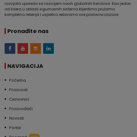
razvijala uporedo sa razvojem novih globalnih trendova. Kao jedan
od lidera u oblasti sigurnosnih sistema klijentima pružamo
kompletna rešenja i uspešno rešavamo sve poslovne izazove.
Pronađite nas
NAVIGACIJA
Početna
Proizvodi
Cenovnici
Proizvođači
Novosti
Portal
uživo