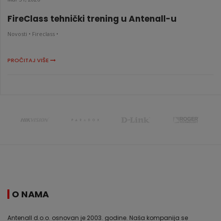
FireClass tehnički trening u Antenall-u
Novosti •
Fireclass •
PROČITAJ VIŠE
O NAMA
Antenall d.o.o. osnovan je 2003. godine. Naša kompanija se