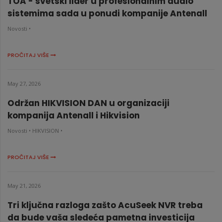
TOA - svetski lider u profesionalnim audio
sistemima sada u ponudi kompanije Antenall
Novosti •
PROČITAJ VIŠE
May 27, 2026
Održan HIKVISION DAN u organizaciji
kompanija Antenall i Hikvision
Novosti •
HIKVISION •
PROČITAJ VIŠE
May 21, 2026
Tri ključna razloga zašto AcuSeek NVR treba
da bude vaša sledeća pametna investicija