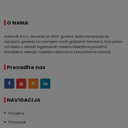
O NAMA
Antenall d.o.o. osnovan je 2003. godine. Naša kompanija se
razvijala uporedo sa razvojem novih globalnih trendova. Kao jedan
od lidera u oblasti sigurnosnih sistema klijentima pružamo
kompletna rešenja i uspešno rešavamo sve poslovne izazove.
Pronađite nas
NAVIGACIJA
Početna
Proizvodi