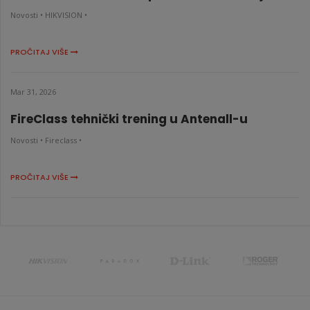
Novosti •
HIKVISION •
PROČITAJ VIŠE
Mar 31, 2026
FireClass tehnički trening u Antenall-u
Novosti •
Fireclass •
PROČITAJ VIŠE