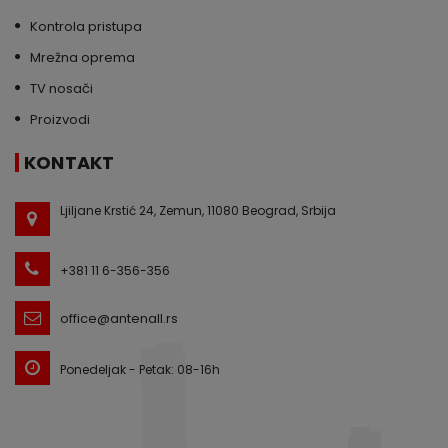
Kontrola pristupa
Mrežna oprema
TV nosači
Proizvodi
KONTAKT
Ljiljane Krstić 24, Zemun, 11080 Beograd, Srbija
+381 11 6-356-356
office@antenall.rs
Ponedeljak - Petak: 08-16h