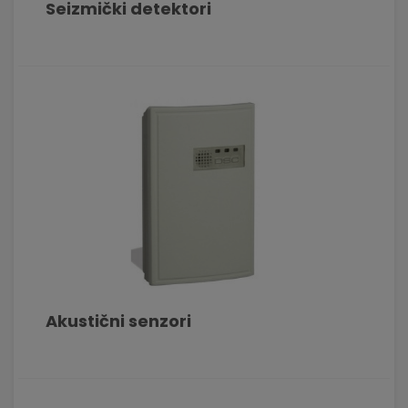
Seizmički detektori
Akustični senzori