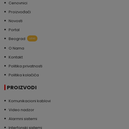
Cenovnici
Proizvođači
Novosti
Portal
Beograd
uživo
O Nama
Kontakt
Politika privatnosti
Politika kolačića
PROIZVODI
Komunikacioni kablovi
Video nadzor
Alarmni sistemi
Interfonski sistemi