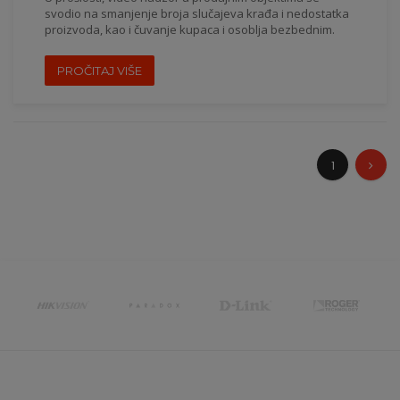
svodio na smanjenje broja slučajeva krađa i nedostatka
proizvoda, kao i čuvanje kupaca i osoblja bezbednim.
PROČITAJ VIŠE
1