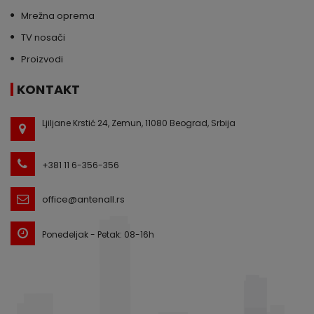
Mrežna oprema
TV nosači
Proizvodi
KONTAKT
Ljiljane Krstić 24, Zemun, 11080 Beograd, Srbija
+381 11 6-356-356
office@antenall.rs
Ponedeljak - Petak: 08-16h