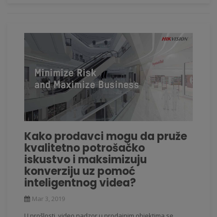
Kako prodavci mogu da pruže
kvalitetno potrošačko
iskustvo i maksimizuju
konverziju uz pomoć
inteligentnog videa?
Mar 3, 2019
U prošlosti, video nadzor u prodajnim objektima se