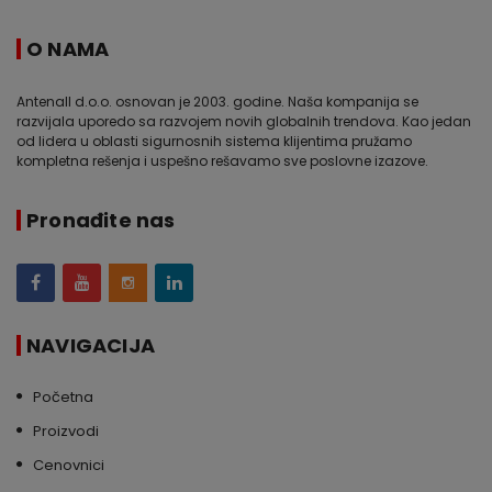
O NAMA
Antenall d.o.o. osnovan je 2003. godine. Naša kompanija se
razvijala uporedo sa razvojem novih globalnih trendova. Kao jedan
od lidera u oblasti sigurnosnih sistema klijentima pružamo
kompletna rešenja i uspešno rešavamo sve poslovne izazove.
Pronađite nas
NAVIGACIJA
Početna
Proizvodi
Cenovnici