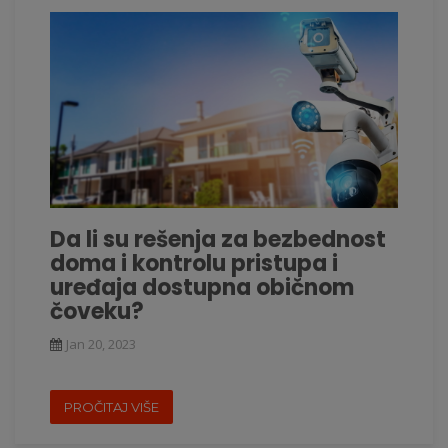
Da li su rešenja za bezbednost
doma i kontrolu pristupa i
uređaja dostupna običnom
čoveku?
Jan 20, 2023
PROČITAJ VIŠE