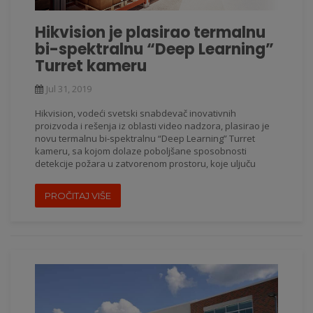
Hikvision je plasirao termalnu
bi-spektralnu “Deep Learning”
Turret kameru
Jul 31, 2019
Hikvision, vodeći svetski snabdevač inovativnih
proizvoda i rešenja iz oblasti video nadzora, plasirao je
novu termalnu bi-spektralnu “Deep Learning” Turret
kameru, sa kojom dolaze poboljšane sposobnosti
detekcije požara u zatvorenom prostoru, koje uljuču
PROČITAJ VIŠE