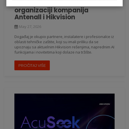
Održan HIKVISION DAN u
organizaciji kompanija
Antenall i Hikvision
May 27, 2026
Događaj je okupio partnere, instalatere i profesionalce iz
oblasti tehničke zaštite, koji su imali priliku da se
upoznaju sa aktuelnim Hikvision rešenjima, naprednim AI
funkcijama i novitetima koji dolaze na tržište.
PROČITAJ VIŠE