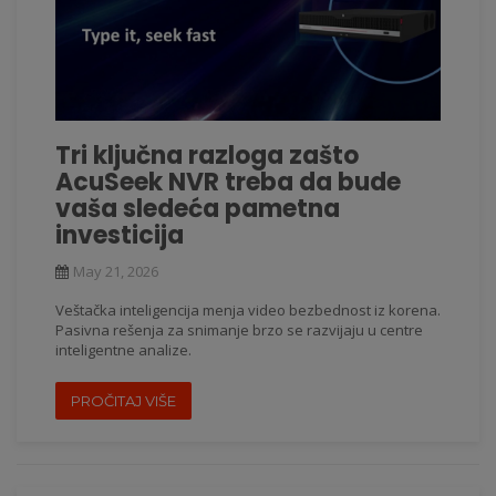
Tri ključna razloga zašto
AcuSeek NVR treba da bude
vaša sledeća pametna
investicija
May 21, 2026
Veštačka inteligencija menja video bezbednost iz korena.
Pasivna rešenja za snimanje brzo se razvijaju u centre
inteligentne analize.
PROČITAJ VIŠE