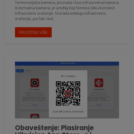
Termovizijska kamera, poznata i kao infracrvena kamera
ili termalna kamera, je uređaj koji formira sliku koristeći
infracrveno zračenje. Sva tela emituju infracrveno
zračenje, pa čak i led.
PROČITAJ VIŠE
Obaveštenje: Plasiranje