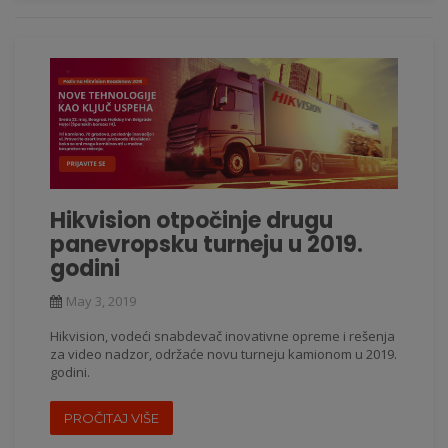
Hikvision otpočinje drugu
panevropsku turneju u 2019.
godini
May 3, 2019
Hikvision, vodeći snabdevač inovativne opreme i rešenja
za video nadzor, održaće novu turneju kamionom u 2019.
godini.
PROČITAJ VIŠE