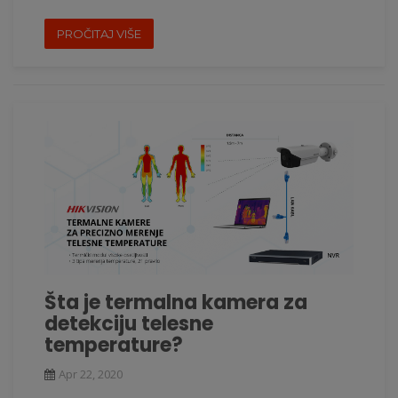
PROČITAJ VIŠE
Šta je termalna kamera za
detekciju telesne
temperature?
Apr 22, 2020