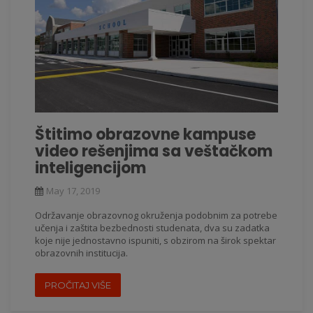
Štitimo obrazovne kampuse
video rešenjima sa veštačkom
inteligencijom
May 17, 2019
Održavanje obrazovnog okruženja podobnim za potrebe
učenja i zaštita bezbednosti studenata, dva su zadatka
koje nije jednostavno ispuniti, s obzirom na širok spektar
obrazovnih institucija.
PROČITAJ VIŠE