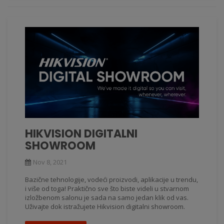
HIKVISION DIGITALNI
SHOWROOM
Nov 8, 2021
Bazične tehnologije, vodeći proizvodi, aplikacije u trendu,
i više od toga! Praktično sve što biste videli u stvarnom
izložbenom salonu je sada na samo jedan klik od vas.
Uživajte dok istražujete Hikvision digitalni showroom.