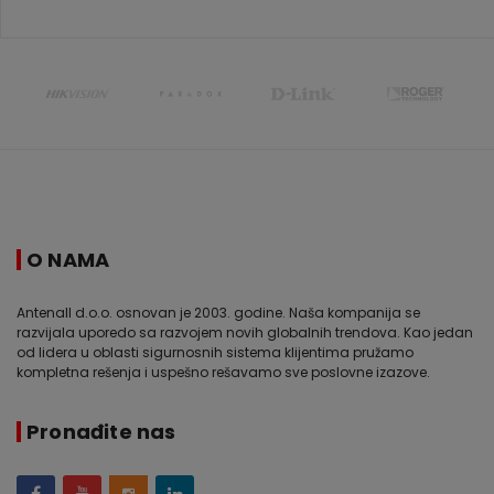
O NAMA
Antenall d.o.o. osnovan je 2003. godine. Naša kompanija se
razvijala uporedo sa razvojem novih globalnih trendova. Kao jedan
od lidera u oblasti sigurnosnih sistema klijentima pružamo
kompletna rešenja i uspešno rešavamo sve poslovne izazove.
Pronađite nas