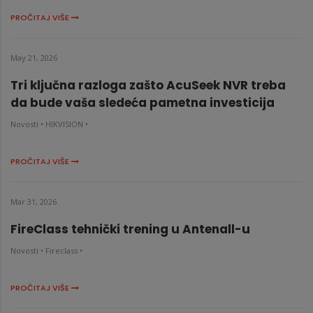
PROČITAJ VIŠE
May 21, 2026
Tri ključna razloga zašto AcuSeek NVR treba
da bude vaša sledeća pametna investicija
Novosti •
HIKVISION •
PROČITAJ VIŠE
Mar 31, 2026
FireClass tehnički trening u Antenall-u
Novosti •
Fireclass •
PROČITAJ VIŠE