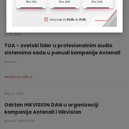
Jul 21, 2026
TOA - svetski lider u profesionalnim audio
sistemima sada u ponudi kompanije Antenall
Novosti •
PROČITAJ VIŠE
May 27, 2026
Održan HIKVISION DAN u organizaciji
kompanija Antenall i Hikvision
Novosti •
HIKVISION •