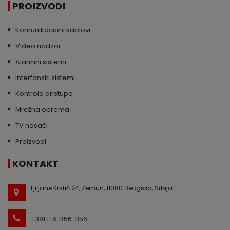
PROIZVODI
Komunikacioni kablovi
Video nadzor
Alarmni sistemi
Interfonski sistemi
Kontrola pristupa
Mrežna oprema
TV nosači
Proizvodi
KONTAKT
Ljiljane Krstić 24, Zemun, 11080 Beograd, Srbija
+381 11 6-356-356