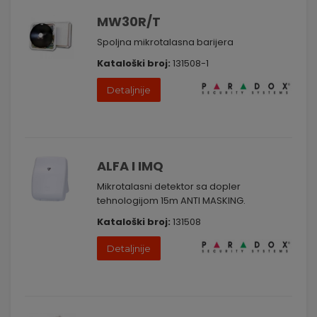
spoljnih detektora garantuje dugotrajan rad u različitim
MW30R/T
vremenskim uslovima.
Investirajte u visokokvalitetne spoljne detektore i prateću
Spoljna mikrotalasna barijera
opremu kako biste obezbedili efikasnu zaštitu vašeg
Kataloški broj:
131508-1
okruženja. Kontaktirajte nas danas kako biste saznali više o
našem asortimanu i kako možemo unaprediti vaš sigurnosni
sistem. Vaša bezbednost je naš prioritet.
Detaljnije
ALFA I IMQ
Mikrotalasni detektor sa dopler
tehnologijom 15m ANTI MASKING.
Kataloški broj:
131508
Detaljnije