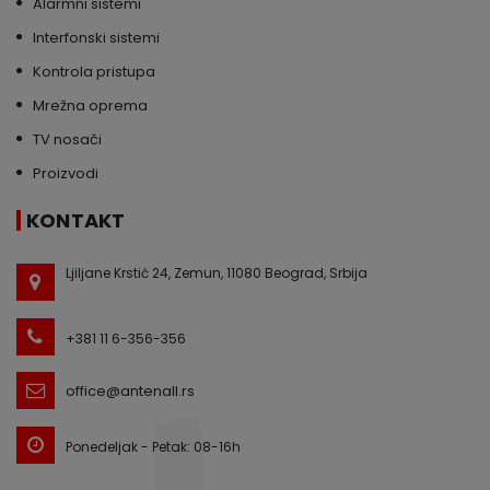
Alarmni sistemi
Interfonski sistemi
Kontrola pristupa
Mrežna oprema
TV nosači
Proizvodi
KONTAKT
Ljiljane Krstić 24, Zemun, 11080 Beograd, Srbija
+381 11 6-356-356
office@antenall.rs
Ponedeljak - Petak: 08-16h