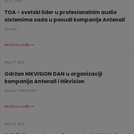
Jul 21, 2026
TOA - svetski lider u profesionalnim audio
sistemima sada u ponudi kompanije Antenall
Novosti •
PROČITAJ VIŠE
May 27, 2026
Održan HIKVISION DAN u organizaciji
kompanija Antenall i Hikvision
Novosti •
HIKVISION •
PROČITAJ VIŠE
May 21, 2026