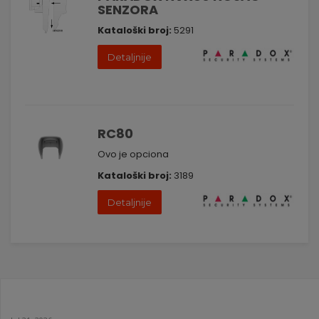
SENZORA
Kataloški broj:
5291
Detaljnije
RC80
Ovo je opciona
Kataloški broj:
3189
Detaljnije