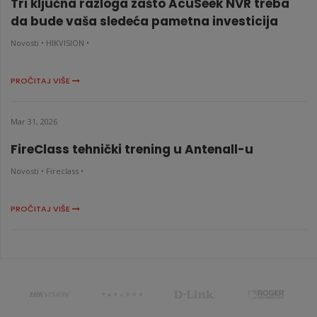
Tri ključna razloga zašto AcuSeek NVR treba
da bude vaša sledeća pametna investicija
Novosti •
HIKVISION •
PROČITAJ VIŠE
Mar 31, 2026
FireClass tehnički trening u Antenall-u
Novosti •
Fireclass •
PROČITAJ VIŠE