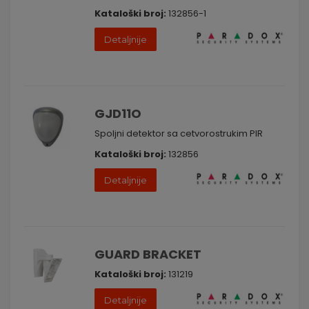
Kataloški broj:
132856-1
Detaljnije
GJD11O
Spoljni detektor sa cetvorostrukim PIR
Kataloški broj:
132856
Detaljnije
GUARD BRACKET
Kataloški broj:
131219
Detaljnije