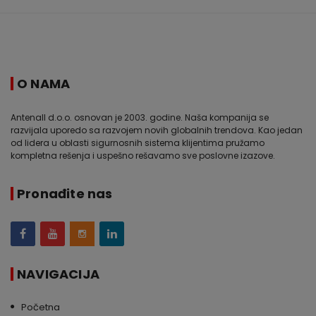
O NAMA
Antenall d.o.o. osnovan je 2003. godine. Naša kompanija se
razvijala uporedo sa razvojem novih globalnih trendova. Kao jedan
od lidera u oblasti sigurnosnih sistema klijentima pružamo
kompletna rešenja i uspešno rešavamo sve poslovne izazove.
Pronađite nas
NAVIGACIJA
Početna