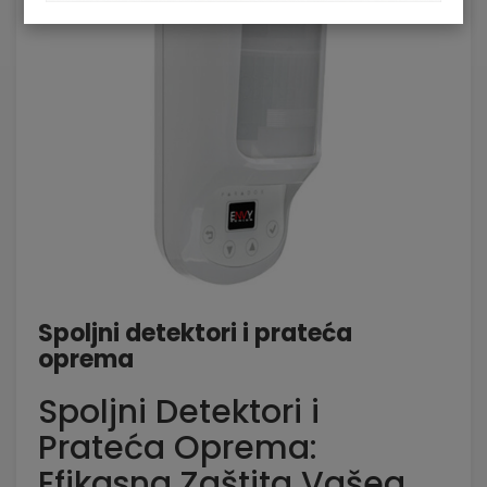
Spoljni detektori i prateća
oprema
Spoljni Detektori i
Prateća Oprema:
Efikasna Zaštita Vašeg