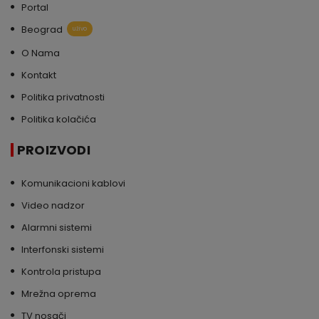
Portal
Beograd
uživo
O Nama
Kontakt
Politika privatnosti
Politika kolačića
PROIZVODI
Komunikacioni kablovi
Video nadzor
Alarmni sistemi
Interfonski sistemi
Kontrola pristupa
Mrežna oprema
TV nosači