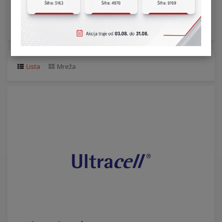
Akumulatori su skup jedne ili više ćelija čije hemijske reakcije
stvaraju protok elektrona u kolu. Akumulatori se sastoje od tri
osnovne komponente: anode, katode i elektrolita.
Lista
Mreža