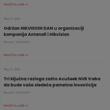
PROČITAJ VIŠE
May 27, 2026
Održan HIKVISION DAN u organizaciji
kompanija Antenall i Hikvision
Novosti •
HIKVISION •
PROČITAJ VIŠE
May 21, 2026
Tri ključna razloga zašto AcuSeek NVR treba
da bude vaša sledeća pametna investicija
Novosti •
HIKVISION •
PROČITAJ VIŠE