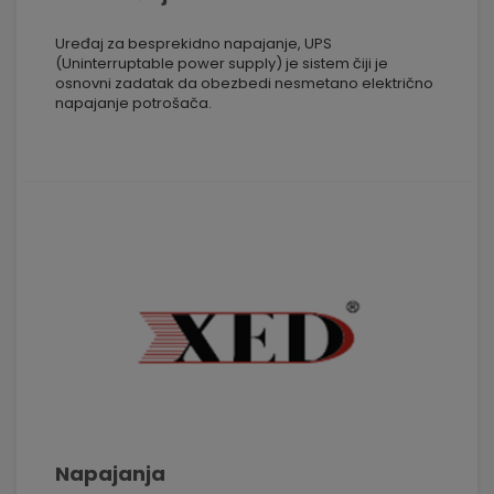
Uređaj za besprekidno napajanje, UPS
(Uninterruptable power supply) je sistem čiji je
osnovni zadatak da obezbedi nesmetano električno
napajanje potrošača.
Napajanja