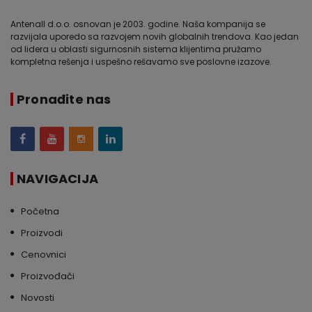
Antenall d.o.o. osnovan je 2003. godine. Naša kompanija se
razvijala uporedo sa razvojem novih globalnih trendova. Kao jedan
od lidera u oblasti sigurnosnih sistema klijentima pružamo
kompletna rešenja i uspešno rešavamo sve poslovne izazove.
Pronađite nas
NAVIGACIJA
Početna
Proizvodi
Cenovnici
Proizvođači
Novosti