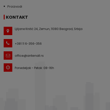
Proizvodi
KONTAKT
Ljiljane Krstić 24, Zemun, 11080 Beograd, Srbija
+381 11 6-356-356
office@antenall.rs
Ponedeljak - Petak: 08-16h