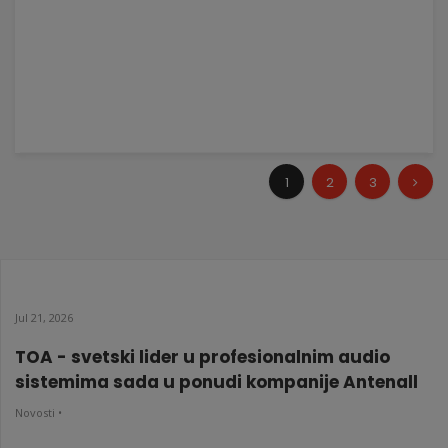
1
2
3
Jul 21, 2026
TOA - svetski lider u profesionalnim audio
sistemima sada u ponudi kompanije Antenall
Novosti •