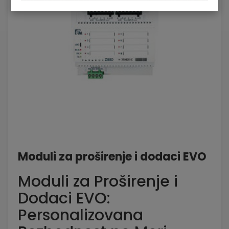
Moduli za proširenje i dodaci EVO
Moduli za Proširenje i
Dodaci EVO:
Personalizovana