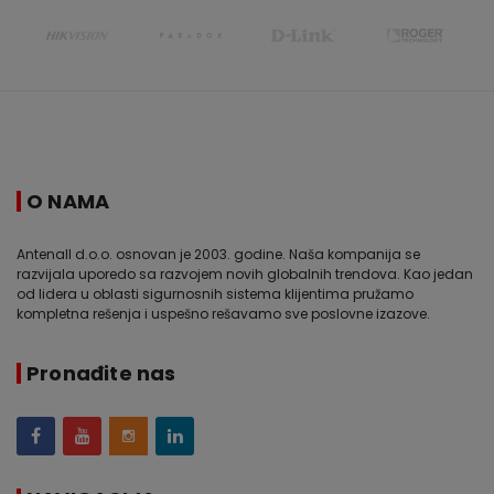
O NAMA
Antenall d.o.o. osnovan je 2003. godine. Naša kompanija se
razvijala uporedo sa razvojem novih globalnih trendova. Kao jedan
od lidera u oblasti sigurnosnih sistema klijentima pružamo
kompletna rešenja i uspešno rešavamo sve poslovne izazove.
Pronađite nas