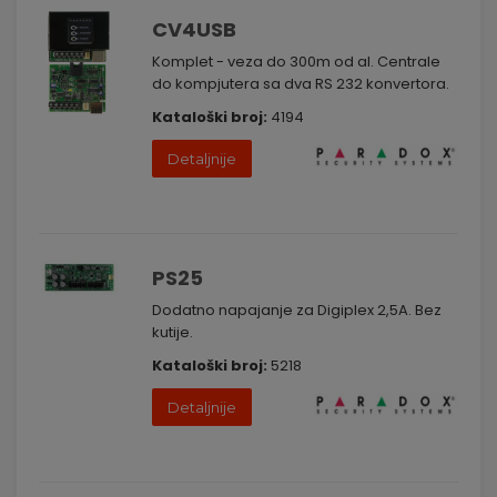
CV4USB
Komplet - veza do 300m od al. Centrale
do kompjutera sa dva RS 232 konvertora.
Kataloški broj:
4194
Detaljnije
PS25
Dodatno napajanje za Digiplex 2,5A. Bez
kutije.
Kataloški broj:
5218
Detaljnije