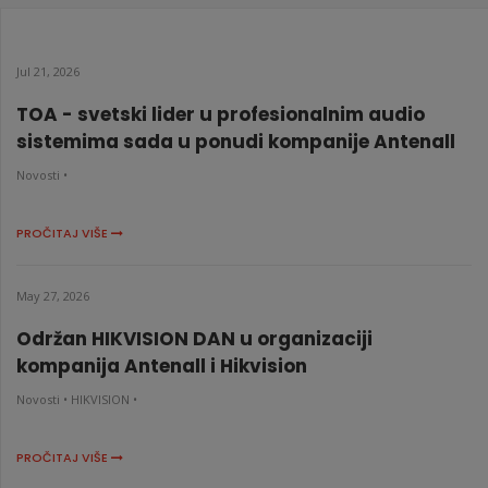
Jul 21, 2026
TOA - svetski lider u profesionalnim audio
sistemima sada u ponudi kompanije Antenall
Novosti •
PROČITAJ VIŠE
May 27, 2026
Održan HIKVISION DAN u organizaciji
kompanija Antenall i Hikvision
Novosti •
HIKVISION •
PROČITAJ VIŠE