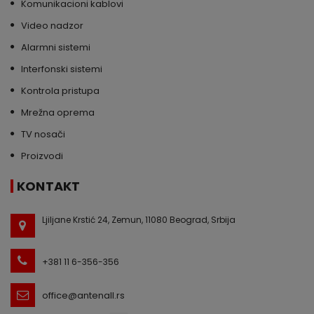
Komunikacioni kablovi
Video nadzor
Alarmni sistemi
Interfonski sistemi
Kontrola pristupa
Mrežna oprema
TV nosači
Proizvodi
KONTAKT
Ljiljane Krstić 24, Zemun, 11080 Beograd, Srbija
+381 11 6-356-356
office@antenall.rs