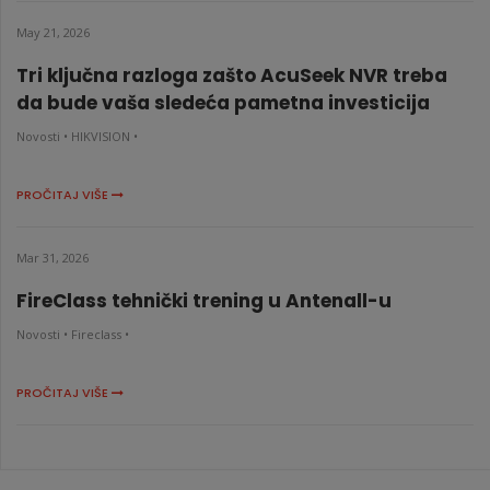
May 21, 2026
Tri ključna razloga zašto AcuSeek NVR treba
da bude vaša sledeća pametna investicija
Novosti •
HIKVISION •
PROČITAJ VIŠE
Mar 31, 2026
FireClass tehnički trening u Antenall-u
Novosti •
Fireclass •
PROČITAJ VIŠE