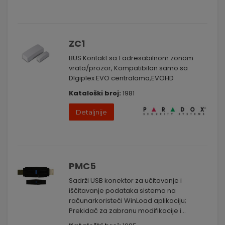
ZC1
BUS Kontakt sa 1 adresabilnom zonom
vrata/prozor, Kompatibilan samo sa
DIgiplex EVO centralama,EVOHD
Kataloški broj:
1981
Detaljnije
PMC5
Sadrži USB konektor za učitavanje i
iščitavanje podataka sistema na
računarkoristeći WinLoad aplikaciju;
Prekidač za zabranu modifikacije i...