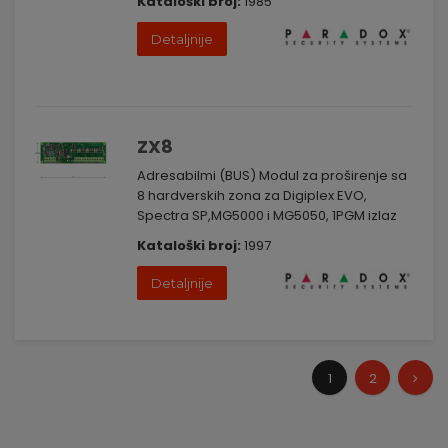
Kataloški broj:
1985
Detaljnije
ZX8
Adresabilmi (BUS) Modul za proširenje sa
8 hardverskih zona za Digiplex EVO,
Spectra SP,MG5000 i MG5050, 1PGM izlaz
Kataloški broj:
1997
Detaljnije
1
2