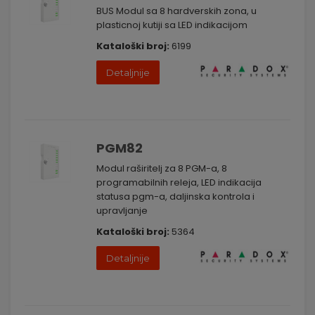
BUS Modul sa 8 hardverskih zona, u
plasticnoj kutiji sa LED indikacijom
Kataloški broj:
6199
Detaljnije
PGM82
Modul raširitelj za 8 PGM-a, 8
programabilnih releja, LED indikacija
statusa pgm-a, daljinska kontrola i
upravljanje
Kataloški broj:
5364
Detaljnije