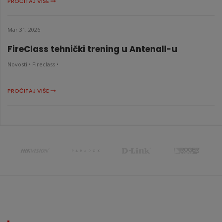
PROČITAJ VIŠE
Mar 31, 2026
FireClass tehnički trening u Antenall-u
Novosti •
Fireclass •
PROČITAJ VIŠE