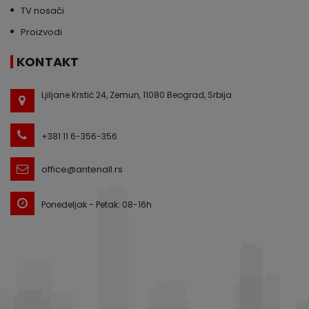
TV nosači
Proizvodi
KONTAKT
Ljiljane Krstić 24, Zemun, 11080 Beograd, Srbija
+381 11 6-356-356
office@antenall.rs
Ponedeljak - Petak: 08-16h