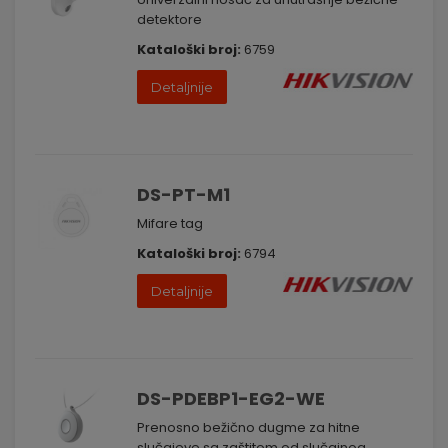
detektore
Kataloški broj:
6759
Detaljnije
DS-PT-M1
Mifare tag
Kataloški broj:
6794
Detaljnije
DS-PDEBP1-EG2-WE
Prenosno bežično dugme za hitne
slučajeve sa zaštitom od slučajnog