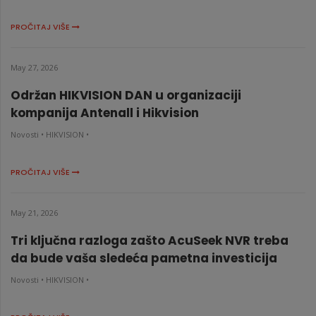
PROČITAJ VIŠE
May 27, 2026
Održan HIKVISION DAN u organizaciji
kompanija Antenall i Hikvision
Novosti •
HIKVISION •
PROČITAJ VIŠE
May 21, 2026
Tri ključna razloga zašto AcuSeek NVR treba
da bude vaša sledeća pametna investicija
Novosti •
HIKVISION •