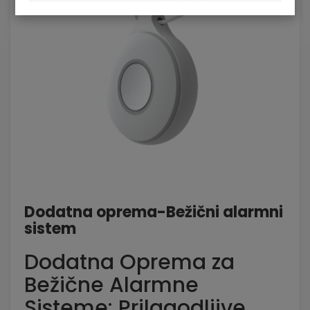
Dodatna oprema-Bežični alarmni
sistem
Dodatna Oprema za
Bežične Alarmne
Sisteme: Prilagodljive