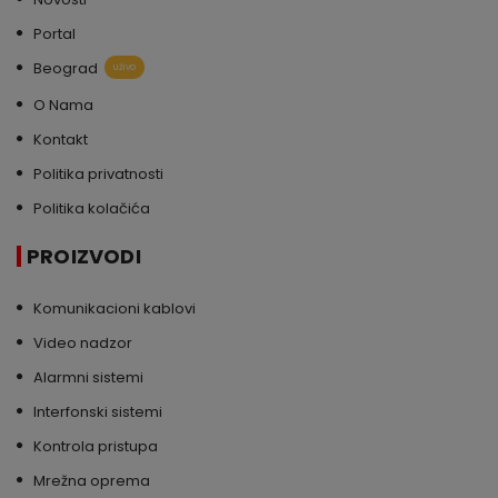
Portal
Beograd
uživo
O Nama
Kontakt
Politika privatnosti
Politika kolačića
PROIZVODI
Komunikacioni kablovi
Video nadzor
Alarmni sistemi
Interfonski sistemi
Kontrola pristupa
Mrežna oprema