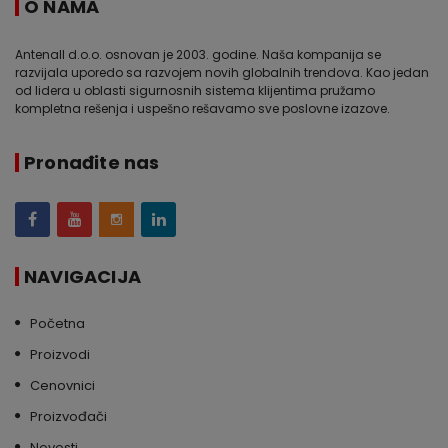
O NAMA
Antenall d.o.o. osnovan je 2003. godine. Naša kompanija se
razvijala uporedo sa razvojem novih globalnih trendova. Kao jedan
od lidera u oblasti sigurnosnih sistema klijentima pružamo
kompletna rešenja i uspešno rešavamo sve poslovne izazove.
Pronađite nas
NAVIGACIJA
Početna
Proizvodi
Cenovnici
Proizvođači
Novosti