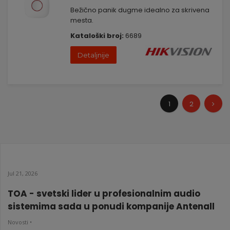
Bežično panik dugme idealno za skrivena
mesta.
Kataloški broj:
6689
Detaljnije
1
2
Jul 21, 2026
TOA - svetski lider u profesionalnim audio
sistemima sada u ponudi kompanije Antenall
Novosti •