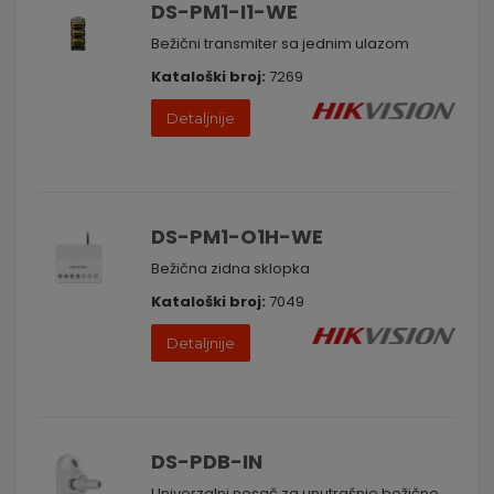
DS-PM1-I1-WE
Bežični transmiter sa jednim ulazom
Kataloški broj:
7269
Detaljnije
DS-PM1-O1H-WE
Bežična zidna sklopka
Kataloški broj:
7049
Detaljnije
DS-PDB-IN
Univerzalni nosač za unutrašnje bežične