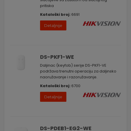
pritiska
Kataloški broj:
6691
Detaljnije
DS-PKF1-WE
Daljinac (keyfob) serije DS-PKF1-VE
podržava trenutni operaciju za daljinsko
naoružavanje i razoružavanje.
Kataloški broj:
6700
Detaljnije
DS-PDEB1-EG2-WE