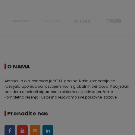
O NAMA
Antenall d.o.o. osnovan je 2003. godine. Naša kompanija se
razvijala uporedo sa razvojem novih globalnih trendova. Kao jedan
od lidera u oblasti sigurnosnih sistema klijentima pružamo
kompletna rešenja i uspešno rešavamo sve poslovne izazove.
Pronađite nas