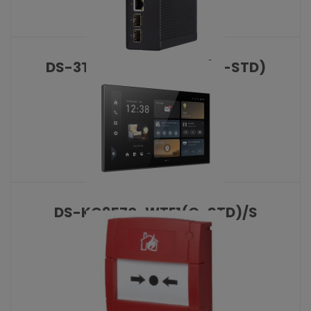
DS-3T1506HP-SI-4P2F(O-STD)
KATALOŠKI BROJ: 10477
DS-KC9570-WTE1(O-STD)/S
KATALOŠKI BROJ: 10479