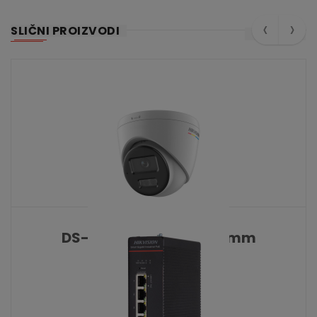
‹
›
SLIČNI PROIZVODI
DS-2CD1327G3-LIU 2.8 mm
KATALOŠKI BROJ: 10478