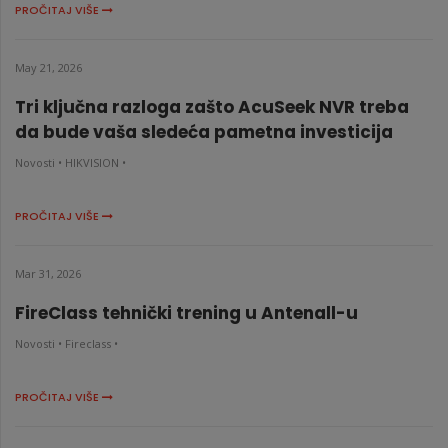
PROČITAJ VIŠE
May 21, 2026
Tri ključna razloga zašto AcuSeek NVR treba
da bude vaša sledeća pametna investicija
Novosti •
HIKVISION •
PROČITAJ VIŠE
Mar 31, 2026
FireClass tehnički trening u Antenall-u
Novosti •
Fireclass •
PROČITAJ VIŠE