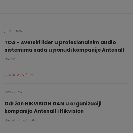
CB8 Lite 4G kit
KATALOŠKI BROJ: 10468
Jul 21, 2026
TOA - svetski lider u profesionalnim audio
sistemima sada u ponudi kompanije Antenall
Novosti •
PROČITAJ VIŠE
May 27, 2026
Održan HIKVISION DAN u organizaciji
kompanija Antenall i Hikvision
Novosti •
HIKVISION •