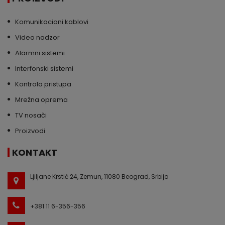
Komunikacioni kablovi
Video nadzor
Alarmni sistemi
Interfonski sistemi
Kontrola pristupa
Mrežna oprema
TV nosači
Proizvodi
KONTAKT
Ljiljane Krstić 24, Zemun, 11080 Beograd, Srbija
+381 11 6-356-356