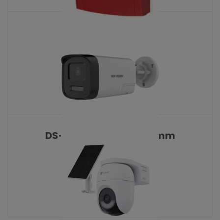
MCP200
KATALOŠKI BROJ: 10475
DS-2CE17U0T-LTS 2.8 mm
KATALOŠKI BROJ: 10471