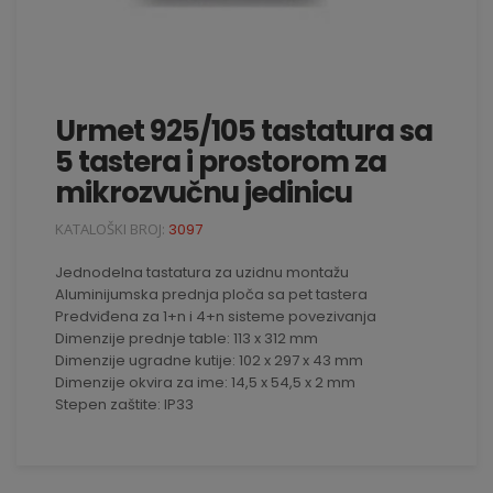
Urmet 925/105 tastatura sa
5 tastera i prostorom za
mikrozvučnu jedinicu
KATALOŠKI BROJ:
3097
Jednodelna tastatura za uzidnu montažu
Aluminijumska prednja ploča sa pet tastera
Predviđena za 1+n i 4+n sisteme povezivanja
Dimenzije prednje table: 113 x 312 mm
Dimenzije ugradne kutije: 102 x 297 x 43 mm
Dimenzije okvira za ime: 14,5 x 54,5 x 2 mm
Stepen zaštite: IP33