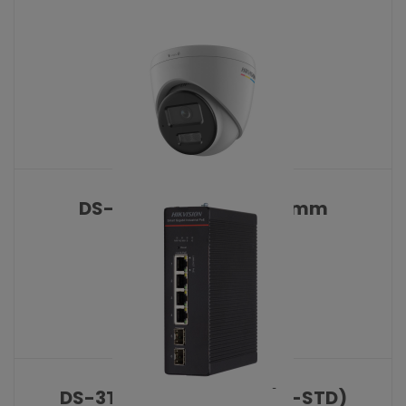
DS-2CD1327G3-LIU 2.8 mm
KATALOŠKI BROJ: 10478
DS-3T1506HP-SI-4P2F(O-STD)