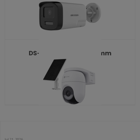
DS-2CE17U0T-LTS 2.8 mm
KATALOŠKI BROJ: 10471
CB8 Lite 4G kit
KATALOŠKI BROJ: 10468
Jul 21, 2026