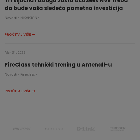
Tri ključna razloga zašto AcuSeek NVR treba
da bude vaša sledeća pametna investicija
Novosti •
HIKVISION •
PROČITAJ VIŠE
Mar 31, 2026
FireClass tehnički trening u Antenall-u
Novosti •
Fireclass •
PROČITAJ VIŠE