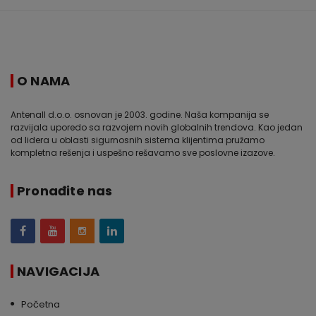
O NAMA
Antenall d.o.o. osnovan je 2003. godine. Naša kompanija se
razvijala uporedo sa razvojem novih globalnih trendova. Kao jedan
od lidera u oblasti sigurnosnih sistema klijentima pružamo
kompletna rešenja i uspešno rešavamo sve poslovne izazove.
Pronađite nas
NAVIGACIJA
Početna