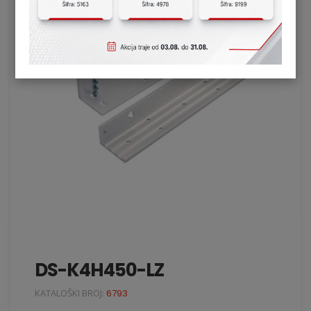
DS-K4H450-LZ
KATALOŠKI BROJ:
6793