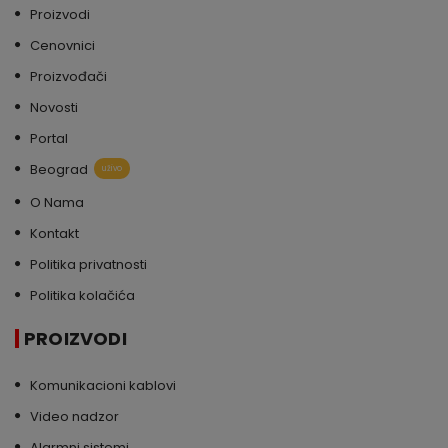
Proizvodi
Cenovnici
Proizvođači
Novosti
Portal
Beograd
uživo
O Nama
Kontakt
Politika privatnosti
Politika kolačića
PROIZVODI
Komunikacioni kablovi
Video nadzor
Alarmni sistemi