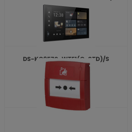
KATALOŠKI BROJ: 10477
DS-KC9570-WTE1(O-STD)/S
KATALOŠKI BROJ: 10479
MCP200
KATALOŠKI BROJ: 10475