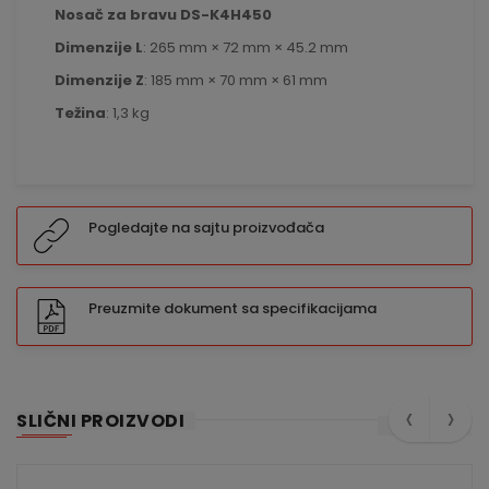
Nosač za bravu DS-K4H450
Dimenzije L
: 265 mm × 72 mm × 45.2 mm
Dimenzije Z
: 185 mm × 70 mm × 61 mm
Težina
: 1,3 kg
Pogledajte na sajtu proizvođača
Preuzmite dokument sa specifikacijama
‹
›
SLIČNI PROIZVODI