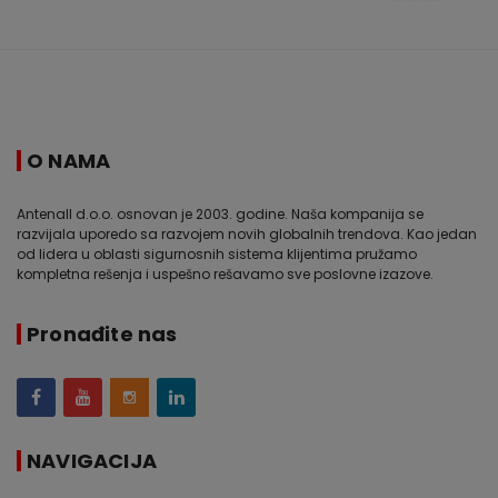
O NAMA
Antenall d.o.o. osnovan je 2003. godine. Naša kompanija se
razvijala uporedo sa razvojem novih globalnih trendova. Kao jedan
od lidera u oblasti sigurnosnih sistema klijentima pružamo
kompletna rešenja i uspešno rešavamo sve poslovne izazove.
Pronađite nas
NAVIGACIJA