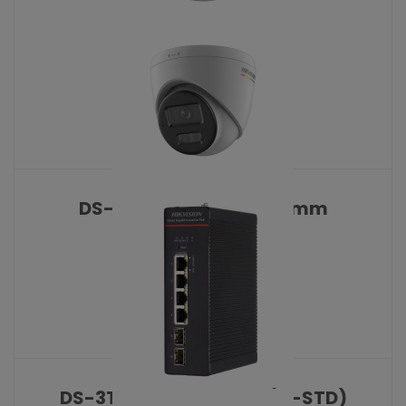
DS-2CD1347G3-LIU
KATALOŠKI BROJ: 10517
DS-2CD1327G3-LIU 2.8 mm
KATALOŠKI BROJ: 10478
DS-3T1506HP-SI-4P2F(O-STD)