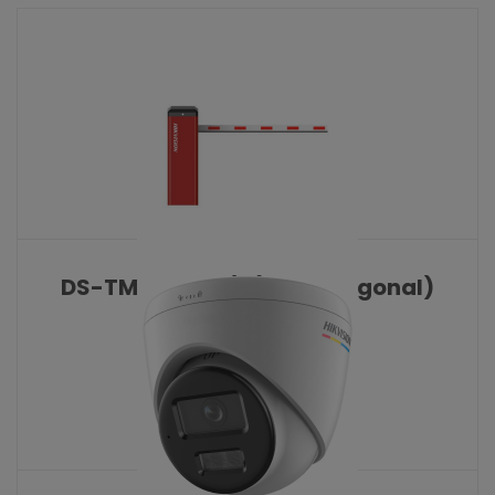
DS-TMG520-H/B(3m octagonal)
KATALOŠKI BROJ: 10525