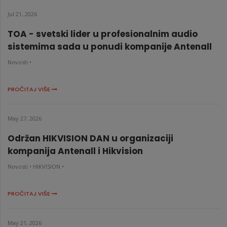
Jul 21, 2026
TOA - svetski lider u profesionalnim audio
sistemima sada u ponudi kompanije Antenall
Novosti •
PROČITAJ VIŠE
May 27, 2026
Održan HIKVISION DAN u organizaciji
kompanija Antenall i Hikvision
Novosti •
HIKVISION •
PROČITAJ VIŠE
May 21, 2026