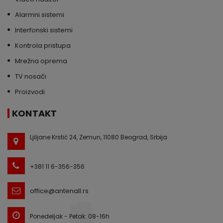
Alarmni sistemi
Interfonski sistemi
Kontrola pristupa
Mrežna oprema
TV nosači
Proizvodi
KONTAKT
Ljiljane Krstić 24, Zemun, 11080 Beograd, Srbija
+381 11 6-356-356
office@antenall.rs
Ponedeljak - Petak: 08-16h