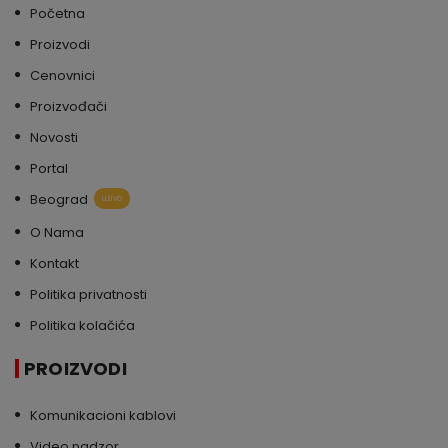
Početna
Proizvodi
Cenovnici
Proizvođači
Novosti
Portal
Beograd
uživo
O Nama
Kontakt
Politika privatnosti
Politika kolačića
PROIZVODI
Komunikacioni kablovi
Video nadzor