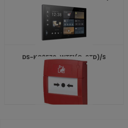
KATALOŠKI BROJ: 10477
DS-KC9570-WTE1(O-STD)/S
KATALOŠKI BROJ: 10479
MCP200
KATALOŠKI BROJ: 10475