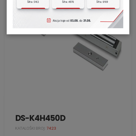
DS-K4H450D
KATALOŠKI BROJ:
7423