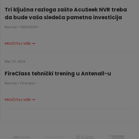
Tri ključna razloga zašto AcuSeek NVR treba
da bude vaša sledeća pametna investicija
Novosti •
HIKVISION •
PROČITAJ VIŠE
Mar 31, 2026
FireClass tehnički trening u Antenall-u
Novosti •
Fireclass •
PROČITAJ VIŠE