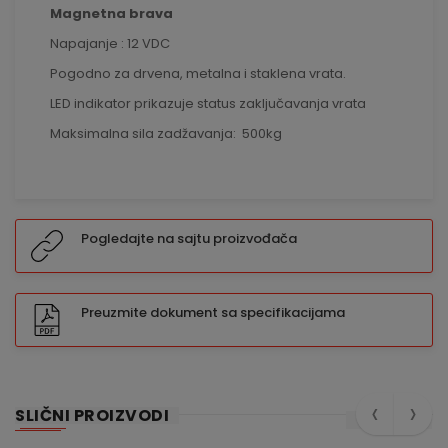
Magnetna brava
Napajanje : 12 VDC
Pogodno za drvena, metalna i staklena vrata.
LED indikator prikazuje status zaključavanja vrata
Maksimalna sila zadžavanja: 500kg
Pogledajte na sajtu proizvođača
Preuzmite dokument sa specifikacijama
‹
›
SLIČNI PROIZVODI