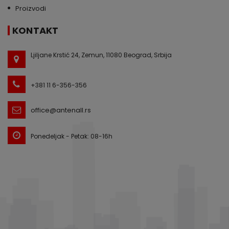
Proizvodi
KONTAKT
Ljiljane Krstić 24, Zemun, 11080 Beograd, Srbija
+381 11 6-356-356
office@antenall.rs
Ponedeljak - Petak: 08-16h