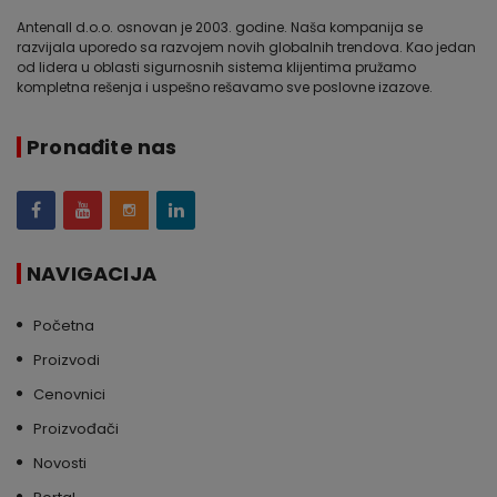
Antenall d.o.o. osnovan je 2003. godine. Naša kompanija se
razvijala uporedo sa razvojem novih globalnih trendova. Kao jedan
od lidera u oblasti sigurnosnih sistema klijentima pružamo
kompletna rešenja i uspešno rešavamo sve poslovne izazove.
Pronađite nas
NAVIGACIJA
Početna
Proizvodi
Cenovnici
Proizvođači
Novosti