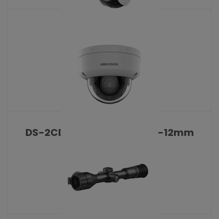
CB8 Lite 4G kit
KATALOŠKI BROJ: 10468
DS-2CD2763G2-LIZS2U 2.8-12mm
KATALOŠKI BROJ: 10454