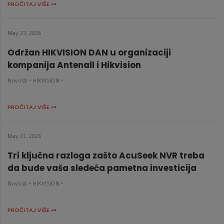
PROČITAJ VIŠE
May 27, 2026
Održan HIKVISION DAN u organizaciji
kompanija Antenall i Hikvision
Novosti •
HIKVISION •
PROČITAJ VIŠE
May 21, 2026
Tri ključna razloga zašto AcuSeek NVR treba
da bude vaša sledeća pametna investicija
Novosti •
HIKVISION •
PROČITAJ VIŠE