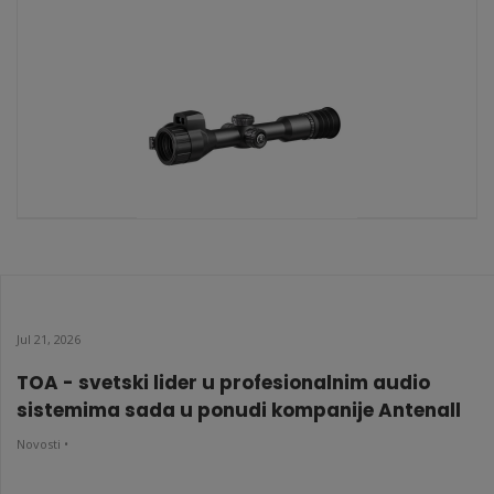
NE25 Neos
KATALOŠKI BROJ: 10449
NH25L Neos
KATALOŠKI BROJ: 10447
Jul 21, 2026
TOA - svetski lider u profesionalnim audio
sistemima sada u ponudi kompanije Antenall
Novosti •