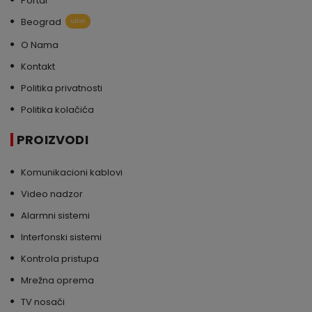
Portal
Beograd
uživo
O Nama
Kontakt
Politika privatnosti
Politika kolačića
PROIZVODI
Komunikacioni kablovi
Video nadzor
Alarmni sistemi
Interfonski sistemi
Kontrola pristupa
Mrežna oprema
TV nosači