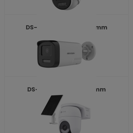
DS-2CD1327G3-LIU 2.8 mm
KATALOŠKI BROJ: 10478
DS-2CE17U0T-LTS 2.8 mm
KATALOŠKI BROJ: 10471