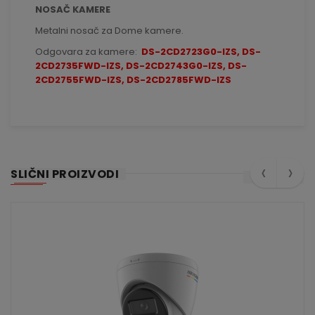
NOSAČ KAMERE
Metalni nosač za Dome kamere.
Odgovara za kamere:
DS-2CD2723G0-IZS, DS-
2CD2735FWD-IZS, DS-2CD2743G0-IZS, DS-
2CD2755FWD-IZS, DS-2CD2785FWD-IZS
‹
›
SLIČNI PROIZVODI