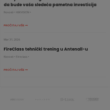
da bude vaša sledeća pametna investicija
Novosti •
HIKVISION •
PROČITAJ VIŠE
Mar 31, 2026
FireClass tehnički trening u Antenall-u
Novosti •
Fireclass •
PROČITAJ VIŠE