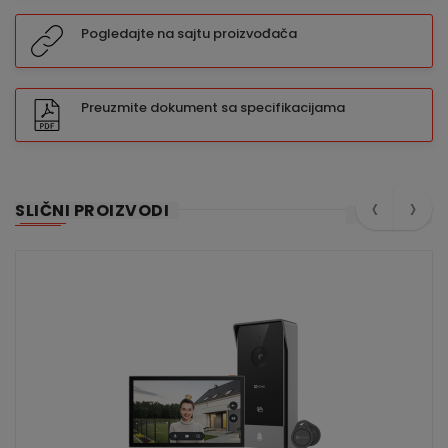
Pogledajte na sajtu proizvođača
Preuzmite dokument sa specifikacijama
‹
›
SLIČNI PROIZVODI