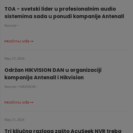
TOA - svetski lider u profesionalnim audio
sistemima sada u ponudi kompanije Antenall
Novosti •
PROČITAJ VIŠE
May 27, 2026
Održan HIKVISION DAN u organizaciji
kompanija Antenall i Hikvision
Novosti •
HIKVISION •
PROČITAJ VIŠE
May 21, 2026
Tri ključna razloga zašto AcuSeek NVR treba