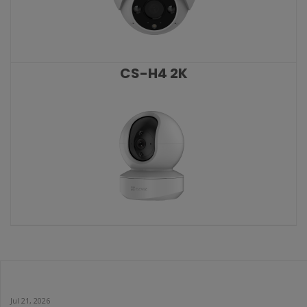
CS-H4 2K
KATALOŠKI BROJ: 8817
CS-TY1 4MP W1 2K+ Kamera
KATALOŠKI BROJ: 8731
Jul 21, 2026