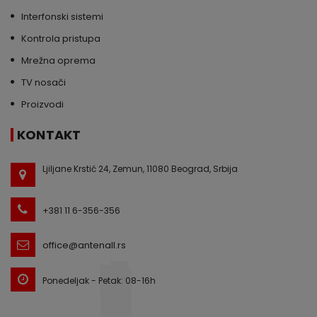
Interfonski sistemi
Kontrola pristupa
Mrežna oprema
TV nosači
Proizvodi
KONTAKT
Ljiljane Krstić 24, Zemun, 11080 Beograd, Srbija
+381 11 6-356-356
office@antenall.rs
Ponedeljak - Petak: 08-16h