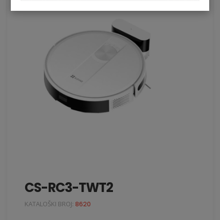
CS-RC3-TWT2
KATALOŠKI BROJ:
8620