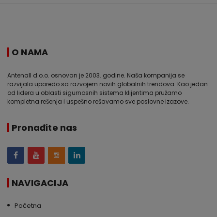
O NAMA
Antenall d.o.o. osnovan je 2003. godine. Naša kompanija se
razvijala uporedo sa razvojem novih globalnih trendova. Kao jedan
od lidera u oblasti sigurnosnih sistema klijentima pružamo
kompletna rešenja i uspešno rešavamo sve poslovne izazove.
Pronađite nas
NAVIGACIJA
Početna