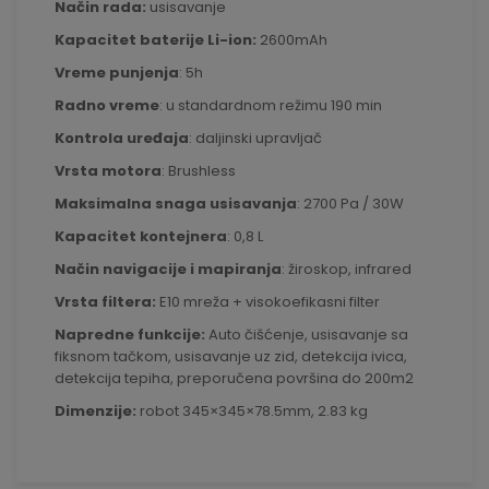
Način rada:
usisavanje
Kapacitet baterije Li-ion:
2600mAh
Vreme punjenja
: 5h
Radno vreme
: u standardnom režimu 190 min
Kontrola uređaja
: daljinski upravljač
Vrsta motora
: Brushless
Maksimalna snaga usisavanja
: 2700 Pa / 30W
Kapacitet kontejnera
: 0,8 L
Način navigacije
i mapiranja
: žiroskop, infrared
Vrsta filtera:
E10 mreža + visokoefikasni filter
Napredne funkcije:
Auto čišćenje, usisavanje sa
fiksnom tačkom, usisavanje uz zid, detekcija ivica,
detekcija tepiha, preporučena površina do 200m2
Dimenzije:
robot 345×345×78.5mm, 2.83 kg