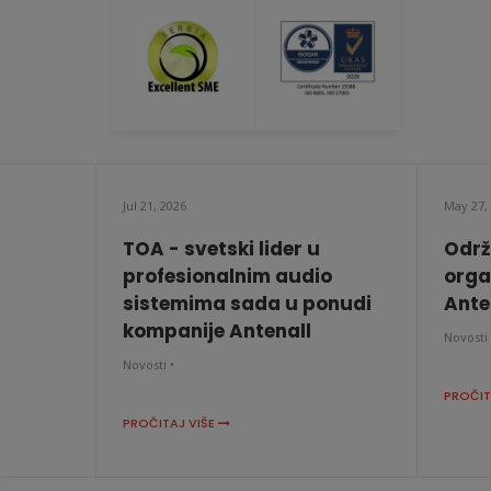
Jul 21, 2026
May 27,
TOA - svetski lider u
Održ
profesionalnim audio
orga
sistemima sada u ponudi
Anten
kompanije Antenall
Novosti 
Novosti •
PROČIT
PROČITAJ VIŠE