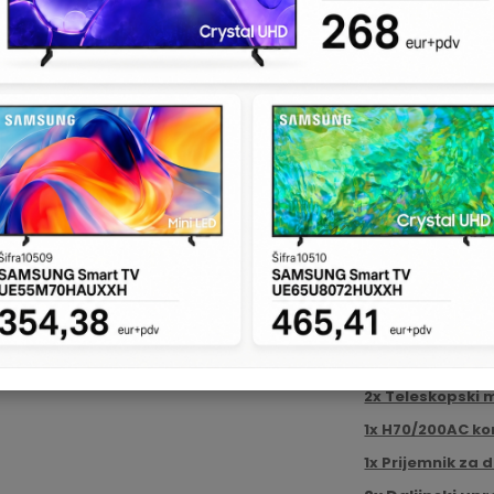
MONOS4
KATALOŠKI BROJ:
5
Teleskopski motor
dužine krila do 4m
Napajanje motora
Snaga motora: 2
Frekvencija upotr
Zaštita: IP43
Vreme otvaranja 
Brzina opreracije:
Potisak: 2400N
Kontrolna jedinic
Kit sadrži:
2x Teleskopski 
1x H70/200AC ko
1x Prijemnik za 