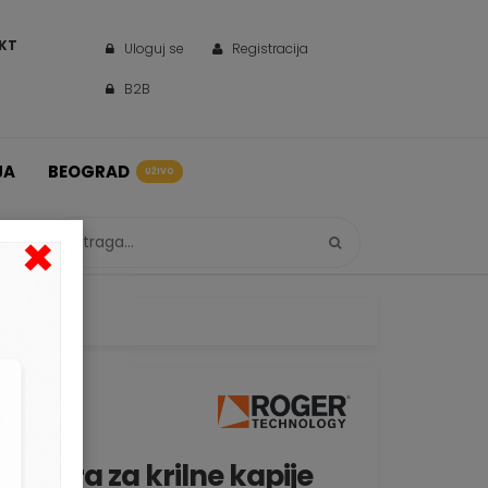
KT
Uloguj se
Registracija
B2B
JA
BEOGRAD
UŽIVO
×
20GO
motora za krilne kapije