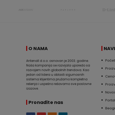
O NAMA
NAV
Poče
Antenall d.o.o. osnovan je 2003. godine.
Naša kompanija se razvijala uporedo sa
Proiz
razvojem novih globalnih trendova. Kao
jedan od lidera u oblasti sigurnosnih
Cenov
sistema klijentima pružamo kompletna
rešenja i uspešno rešavamo sve poslovne
Proiz
izazove.
Novos
Portal
Pronađite nas
Beog