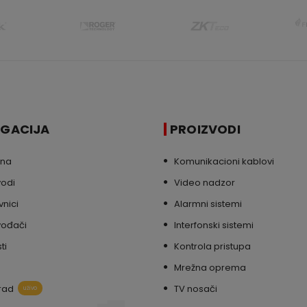
IGACIJA
PROIZVODI
tna
Komunikacioni kablovi
vodi
Video nadzor
nici
Alarmni sistemi
vođači
Interfonski sistemi
ti
Kontrola pristupa
Mrežna oprema
rad
TV nosači
uživo