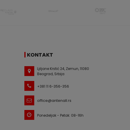
KONTAKT
Ljiljane Krstić 24, Zemun, 11080
Beograd, Srbija
+381 11 6-356-356
office@antenall.rs
Ponedeljak - Petak: 08-16h