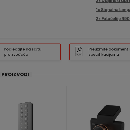
2x Daljinski up
1x Signalna lam
2x Fotoćelije R9
Pogledajte na sajtu
Preuzmite dokument 
proizvođača
specifikacijama
I PROIZVODI