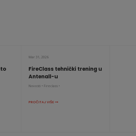
Mar 31, 2026
što
FireClass tehnički trening u
Antenall-u
Novosti •
Fireclass •
PROČITAJ VIŠE