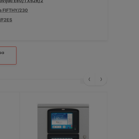
ravljač E80/TX52R/2
pa FIFTHY/230
0/F2ES
sa
‹
›