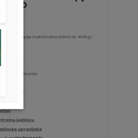
/220GO
793
 za krilne kapije maksimalne težine do 450kg i
.
: 230V
00W
ebe: 30%
do 90º: 24 sekunde
 1,66 cm/s
a: H70/200AC
motor
ntrolnu jedinicu
daljinske upravljače