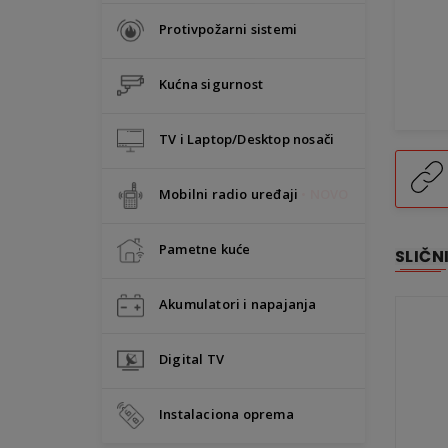
Protivpožarni sistemi
Kućna sigurnost
TV i Laptop/Desktop nosači
Mobilni radio uređaji
• NOVO
Pametne kuće
SLIČN
Akumulatori i napajanja
Digital TV
Instalaciona oprema