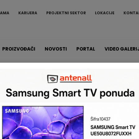
NAMA
KARIJERA
PROJEKTNI SEKTOR
LOKACIJE
KONTA
PROIZVOĐAČI
NOVOSTI
PORTAL
VIDEO GALERI
Proizvodi
Najpopularnije
Komplet motora za krilne kapije MONOS4/2
oger Technology
Komplet 