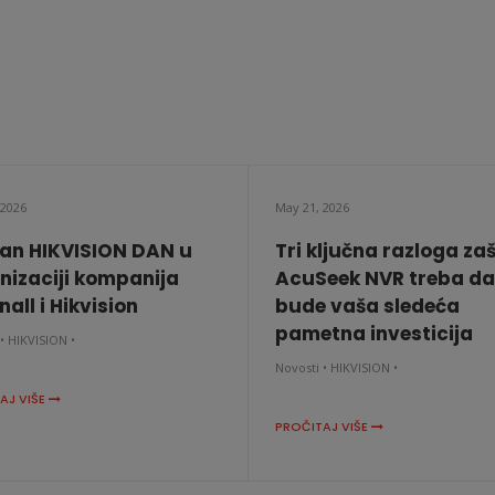
KATALOŠKI BROJ: 5793
 2026
May 21, 2026
an HIKVISION DAN u
Tri ključna razloga za
nizaciji kompanija
AcuSeek NVR treba da
all i Hikvision
bude vaša sledeća
pametna investicija
•
HIKVISION •
Novosti •
HIKVISION •
AJ VIŠE
PROČITAJ VIŠE