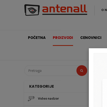
O 
POČETNA
PROIZVODI
CENOVNICI
R
KATEGORIJE
Video nadzor