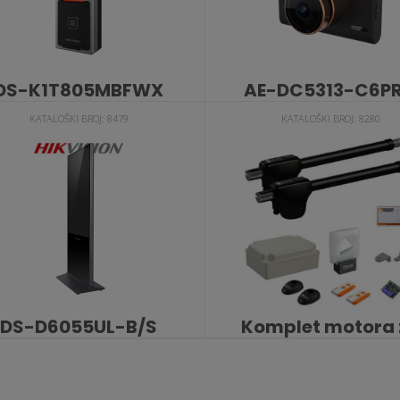
DS-K1T805MBFWX
AE-DC5313-C6P
KATALOŠKI BROJ: 8479
KATALOŠKI BROJ: 8280
DS-D6055UL-B/S
Komplet motora 
krilne kapije
KATALOŠKI BROJ: 7667
MONOS4/220G