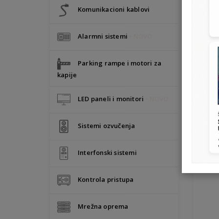
Komunikacioni kablovi
Alarmni sistemi
• NOVO
Parking rampe i motori za
kapije
LED paneli i monitori
• NOVO
Sistemi ozvučenja
Interfonski sistemi
Kontrola pristupa
Mrežna oprema