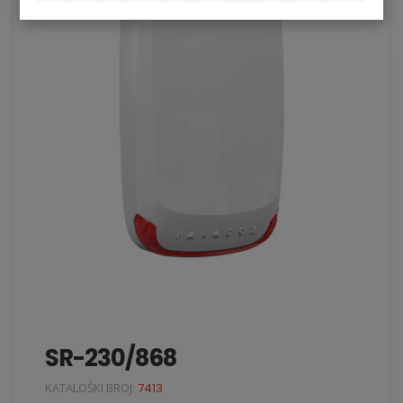
SR-230/868
KATALOŠKI BROJ:
7413