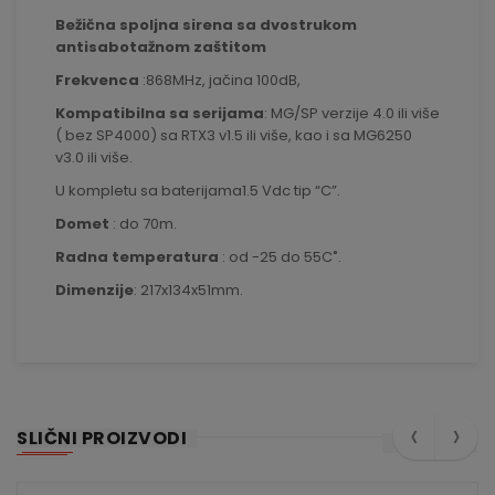
Bežična spoljna sirena sa dvostrukom
antisabotažnom zaštitom
Frekvenca
:868MHz, jačina 100dB,
Kompatibilna sa serijama
: MG/SP verzije 4.0 ili više
( bez SP4000) sa RTX3 v1.5 ili više, kao i sa MG6250
v3.0 ili više.
U kompletu sa baterijama1.5 Vdc tip “C”.
Domet
: do 70m.
Radna temperatura
: od -25 do 55C˚.
Dimenzije
: 217x134x51mm.
‹
›
SLIČNI PROIZVODI