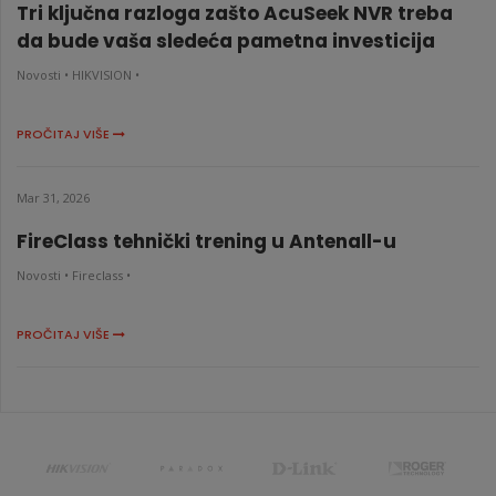
Tri ključna razloga zašto AcuSeek NVR treba
da bude vaša sledeća pametna investicija
Novosti •
HIKVISION •
PROČITAJ VIŠE
Mar 31, 2026
FireClass tehnički trening u Antenall-u
Novosti •
Fireclass •
PROČITAJ VIŠE