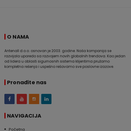
O NAMA
Antenall d.o.o. osnovan je 2003. godine. Naša kompanija se
razvijala uporedo sa razvojem novih globalnih trendova. Kao jedan
od lidera u oblasti sigurnosnih sistema klijentima pružamo
kompletna rešenja i uspešno rešavamo sve poslovne izazove.
Pronađite nas
NAVIGACIJA
Početna