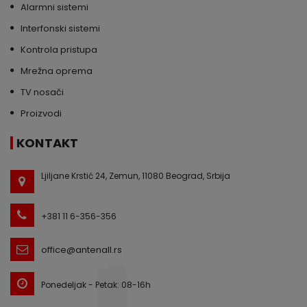
Alarmni sistemi
Interfonski sistemi
Kontrola pristupa
Mrežna oprema
TV nosači
Proizvodi
KONTAKT
Ljiljane Krstić 24, Zemun, 11080 Beograd, Srbija
+381 11 6-356-356
office@antenall.rs
Ponedeljak - Petak: 08-16h