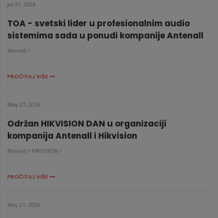
Jul 21, 2026
TOA - svetski lider u profesionalnim audio
sistemima sada u ponudi kompanije Antenall
Novosti •
PROČITAJ VIŠE
May 27, 2026
Održan HIKVISION DAN u organizaciji
kompanija Antenall i Hikvision
Novosti •
HIKVISION •
PROČITAJ VIŠE
May 21, 2026