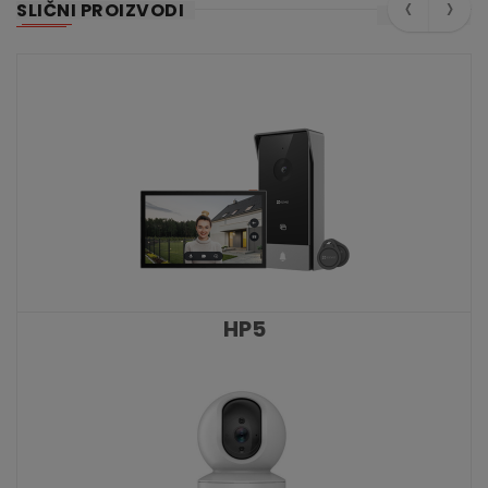
‹
›
SLIČNI PROIZVODI
HP5
KATALOŠKI BROJ: 9341