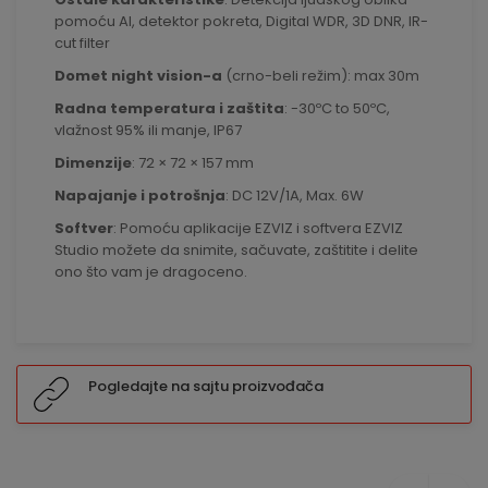
pomoću AI,
detektor pokreta, Digital WDR, 3D DNR, IR-
cut filter
D
omet night vision-a
(crno-beli režim): max 30m
Radna temperatura i zaštita
:
-30ºC to 50ºC,
vlažnost 95% ili manje, IP67
Dimenzije
:
72 × 72 × 157 mm
Napajanje i potrošnja
:
DC 12V/1A, Max. 6W
Softver
:
Pomoću aplikacije EZVIZ i softvera EZVIZ
Studio možete da snimite, sačuvate, zaštitite i delite
ono što vam je dragoceno.
Pogledajte na sajtu proizvođača