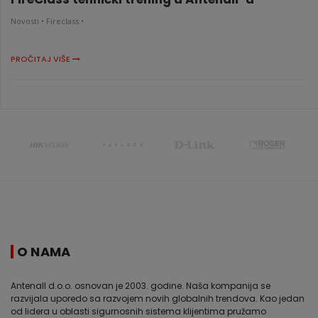
Novosti •
Fireclass •
PROČITAJ VIŠE
O NAMA
Antenall d.o.o. osnovan je 2003. godine. Naša kompanija se
razvijala uporedo sa razvojem novih globalnih trendova. Kao jedan
od lidera u oblasti sigurnosnih sistema klijentima pružamo