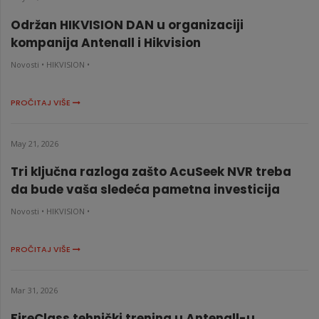
Održan HIKVISION DAN u organizaciji
kompanija Antenall i Hikvision
Novosti •
HIKVISION •
PROČITAJ VIŠE
May 21, 2026
Tri ključna razloga zašto AcuSeek NVR treba
da bude vaša sledeća pametna investicija
Novosti •
HIKVISION •
PROČITAJ VIŠE
Mar 31, 2026
FireClass tehnički trening u Antenall-u