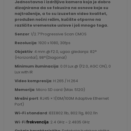
Jednostavna i izdržljiva kamera koja je dobro
dizajnirana da se fokusira na osnove koje su
najtraženije, a to su izuzetan video kvalitet,
produžen noćni režim, kućište otporno na
različite vremenske uslove i još mnogo toga.
Senzor
:
1/2.7”Progressive Scan CMOS
Rezolucija
:
1920 x 1080, 30fps
Objektiv
:
4 mm @ F2.0, ugao gledanja: 82°
(Horizontal), 98°(Diagonal)
Minimum iluminacija
:
0.01 Lux @ (F2.0, AGC ON), 0
Lux with IR
Video kompresija
:
H.265 / H.264
Memorija
:
Micro SD card (Max. 512G)
Mrežni port
:
RJ45 × 1(10M/100M Adaptive Ethernet
Port)
Wi-Fi
standard
:
IEEE802.11b, 802.11g, 802.11n
Wi
-
Fi
frekvencija
:
2.4 GHz ~ 2.4835 GHz
Ostale karakteristike
: Detekcija ljudskog oblika