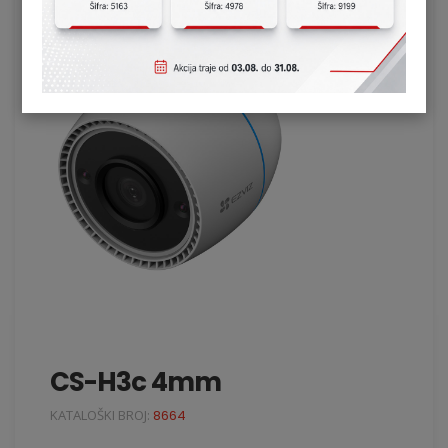
CS-H3c 4mm
KATALOŠKI BROJ:
8664